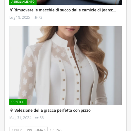
ABBIGLIAMENTO
🍹Rimuovere le macchie di succo dalle camicie di jeans:…
Lug 18, 2025
72
CONSIGLI
🌹 Selezione della giacca perfetta con pizzo
Mag 31, 2024
66
PREV
PROSSIMA
1 di 245