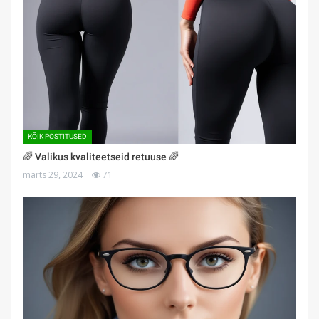
KÕIK POSTITUSED
🌈 Valikus kvaliteetseid retuuse 🌈
märts 29, 2024
71