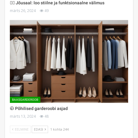
🏋️‍♀️ Jõusaal: loo stiilne ja funktsionaalne välimus
märts 26, 2024
49
BAASGARDEROOB
🧥 Põhilised garderoobi asjad
märts 13, 2024
48
EELMINE
EDASI
1 kohta 244