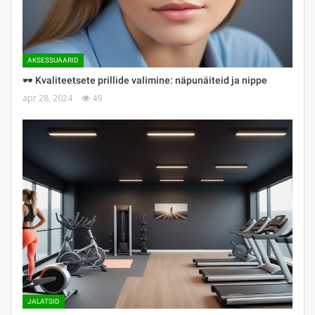
AKSESSUAARID
🕶 Kvaliteetsete prillide valimine: näpunäiteid ja nippe
apr 28, 2024
49
JALATSID