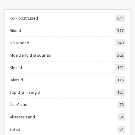
Kõik postitused
641
Riided
517
Nõuanded
340
Moe trendid ja suunad
302
Kleidid
192
Jalatsid
116
Topid ja T-särgid
105
Ülerõivad
78
Aksessuaarid
64
Ehted
61