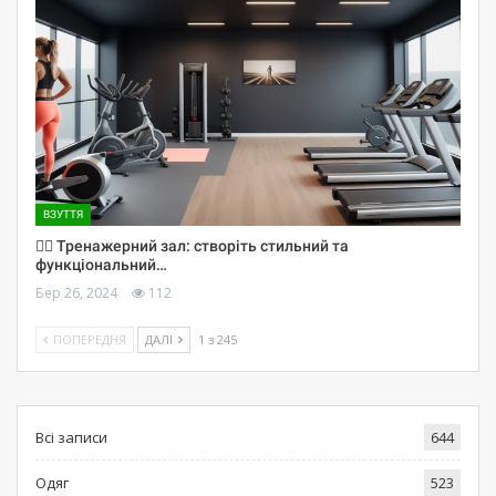
ВЗУТТЯ
🏋️‍♀️ Тренажерний зал: створіть стильний та
функціональний…
Бер 26, 2024
112
ПОПЕРЕДНЯ
ДАЛІ
1 з 245
Всі записи
644
Одяг
523