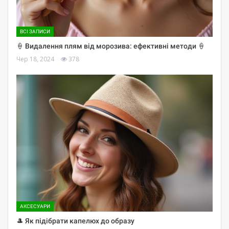
ВСІ ЗАПИСИ
🍦 Видалення плям від морозива: ефективні методи 🍦
Чер 18, 2024
378
АКСЕСУАРИ
🎩 Як підібрати капелюх до образу