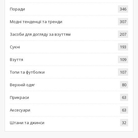
Поради
346
Модні тенденції та тренди
307
Засоби для догляду за взуттям
207
Сукні
193
Взуття
109
Топи та футболки
107
Верхній одяг
80
Прикраси
63
Аксесуари
63
Штани та джинси
32