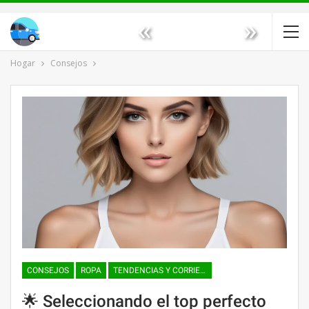
«
»
Hogar
Consejos
CONSEJOS
ROPA
TENDENCIAS Y CORRIENTES DE LA MODA
🌟 Seleccionando el top perfecto