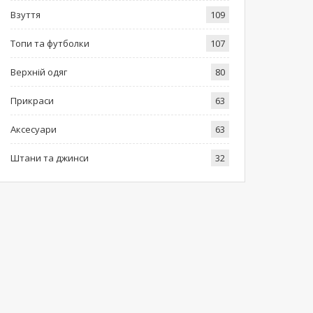
Взуття
109
Топи та футболки
107
Верхній одяг
80
Прикраси
63
Аксесуари
63
Штани та джинси
32