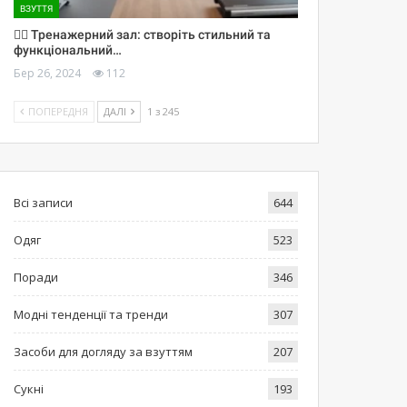
ВЗУТТЯ
🏋️‍♀️ Тренажерний зал: створіть стильний та
функціональний…
Бер 26, 2024
112
ПОПЕРЕДНЯ
ДАЛІ
1 з 245
Всі записи
644
Одяг
523
Поради
346
Модні тенденції та тренди
307
Засоби для догляду за взуттям
207
Сукні
193