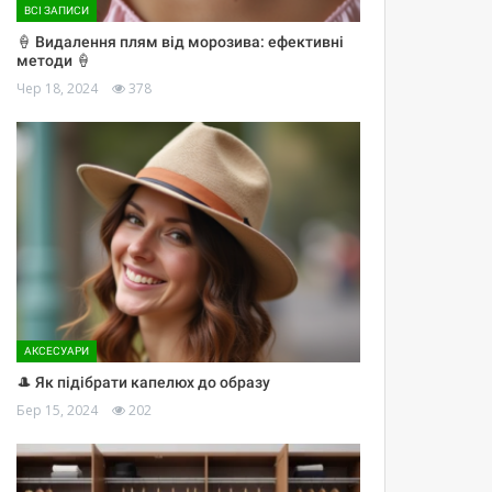
ВСІ ЗАПИСИ
🍦 Видалення плям від морозива: ефективні
методи 🍦
Чер 18, 2024
378
АКСЕСУАРИ
🎩 Як підібрати капелюх до образу
Бер 15, 2024
202