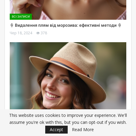
ВСІ ЗАПИСИ
🍦 Видалення плям від морозива: ефективні методи 🍦
Чер 18, 2024
378
This website uses cookies to improve your experience. We'll
АКСЕСУАРИ
assume you're ok with this, but you can opt-out if you wish.
Accept
Read More
🎩 Як підібрати капелюх до образу