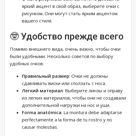
яркий акцент в свой образ, выберите очки с
рисунком. Они могут стать ярким акцентом
вашего стиля.
🤓 Удобство прежде всего
Помимо внешнего вида, очень важно, чтобы очки
были удобными. Несколько советов по выбору
удобных очков:
Правильный размер
: Очки не должны
сдавливать виски или сползать с носа.
Легкий материал
: Выберите линзы и оправу
из легких материалов, чтобы они не создавали
дополнительной нагрузки на нос и уши.
Forma anatómica
: La montura debe adaptarse
perfectamente a la forma de tu rostro y no
causar molestias.