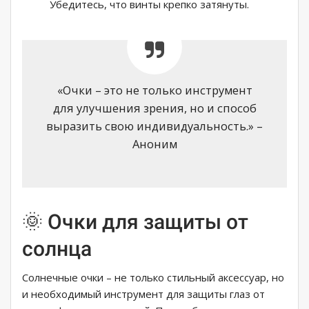
Убедитесь, что винты крепко затянуты.
«Очки – это не только инструмент
для улучшения зрения, но и способ
выразить свою индивидуальность.» –
Аноним
🌞 Очки для защиты от
солнца
Солнечные очки – не только стильный аксессуар, но
и необходимый инструмент для защиты глаз от