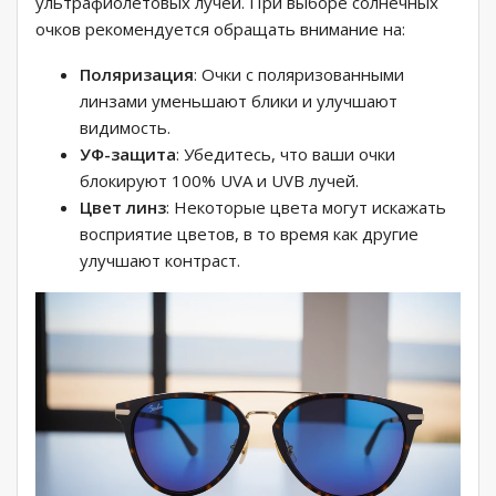
ультрафиолетовых лучей. При выборе солнечных
очков рекомендуется обращать внимание на:
Поляризация
: Очки с поляризованными
линзами уменьшают блики и улучшают
видимость.
УФ-защита
: Убедитесь, что ваши очки
блокируют 100% UVA и UVB лучей.
Цвет линз
: Некоторые цвета могут искажать
восприятие цветов, в то время как другие
улучшают контраст.