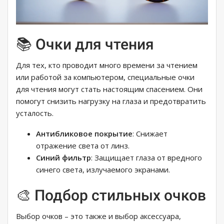
📚 Очки для чтения
Для тех, кто проводит много времени за чтением
или работой за компьютером, специальные очки
для чтения могут стать настоящим спасением. Они
помогут снизить нагрузку на глаза и предотвратить
усталость.
Антибликовое покрытие
: Снижает
отражение света от линз.
Синий фильтр
: Защищает глаза от вредного
синего света, излучаемого экранами.
🎨 Подбор стильных очков
Выбор очков – это также и выбор аксессуара,