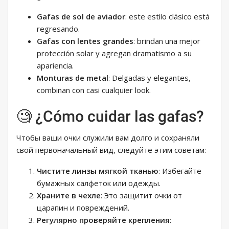
Gafas de sol de aviador
: este estilo clásico está
regresando.
Gafas con lentes grandes
: brindan una mejor
protección solar y agregan dramatismo a su
apariencia.
Monturas de metal
: Delgadas y elegantes,
combinan con casi cualquier look.
🧐 ¿Cómo cuidar las gafas?
Чтобы ваши очки служили вам долго и сохраняли
свой первоначальный вид, следуйте этим советам:
Чистите линзы мягкой тканью
: Избегайте
бумажных салфеток или одежды.
Храните в чехле
: Это защитит очки от
царапин и повреждений.
Регулярно проверяйте крепления
: