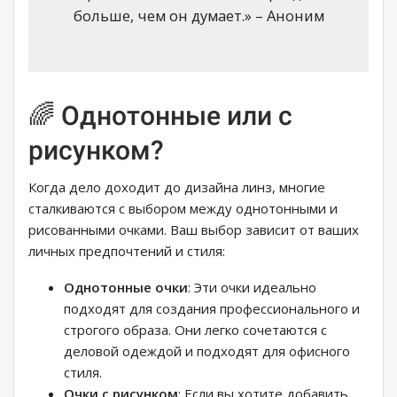
больше, чем он думает.» – Аноним
🌈 Однотонные или с
рисунком?
Когда дело доходит до дизайна линз, многие
сталкиваются с выбором между однотонными и
рисованными очками. Ваш выбор зависит от ваших
личных предпочтений и стиля:
Однотонные очки
: Эти очки идеально
подходят для создания профессионального и
строгого образа. Они легко сочетаются с
деловой одеждой и подходят для офисного
стиля.
Очки с рисунком
: Если вы хотите добавить