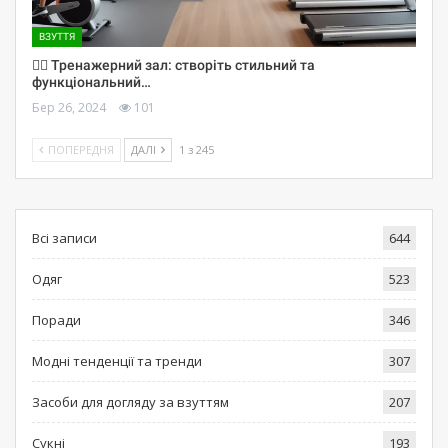
ВЗУТТЯ
🏋️‍♀️ Тренажерний зал: створіть стильний та
функціональний…
Бер 26, 2024
101
ПОПЕРЕДНЯ
ДАЛІ
1 з 245
Всі записи
644
Одяг
523
Поради
346
Модні тенденції та тренди
307
Засоби для догляду за взуттям
207
Сукні
193