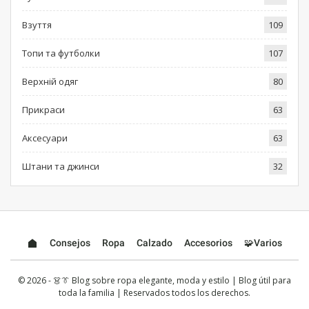
Взуття
109
Топи та футболки
107
Верхній одяг
80
Прикраси
63
Аксесуари
63
Штани та джинси
32
Consejos
Ropa
Calzado
Accesorios
🧩Varios
© 2026 - 👗👔 Blog sobre ropa elegante, moda y estilo | Blog útil para
toda la familia | Reservados todos los derechos.