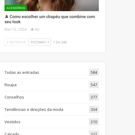
ACESSÓRIOS
🎩 Como escolher um chapéu que combine com
seu look
Mar 15, 2024
80
ANTERIOR
PRÓXIMO
1 De 246
Todas as entradas
584
Roupa
547
Conselhos
377
Tendências e direções da moda
334
Vestidos
210
Calçado
112