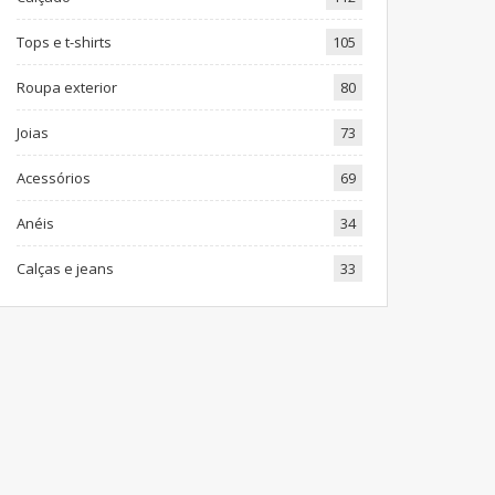
Tops e t-shirts
105
Roupa exterior
80
Joias
73
Acessórios
69
Anéis
34
Calças e jeans
33