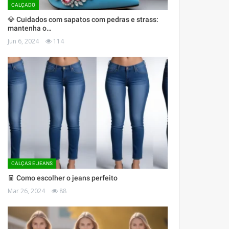
CALÇADO
💎 Cuidados com sapatos com pedras e strass:
mantenha o…
Jun 6, 2024
114
CALÇAS E JEANS
👖 Como escolher o jeans perfeito
Mar 26, 2024
88