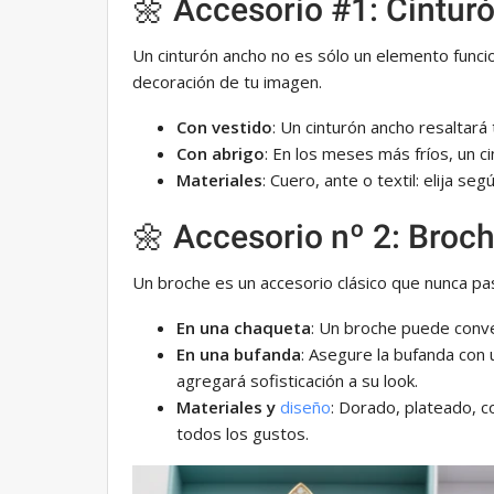
🌼 Accesorio #1: Cintur
Un cinturón ancho no es sólo un elemento funci
decoración de tu imagen.
Con vestido
: Un cinturón ancho resaltará t
Con abrigo
: En los meses más fríos, un ci
Materiales
: Cuero, ante o textil: elija seg
🌼 Accesorio nº 2: Broc
Un broche es un accesorio clásico que nunca p
En una chaqueta
: Un broche puede conver
En una bufanda
: Asegure la bufanda con
agregará sofisticación a su look.
Materiales y
diseño
: Dorado, plateado, c
todos los gustos.