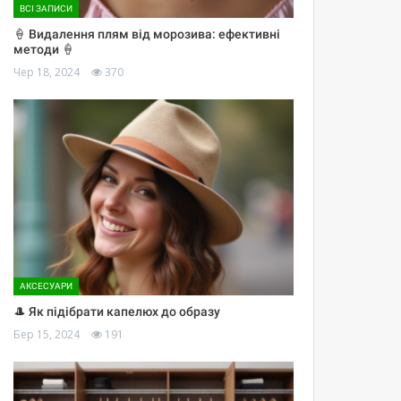
ВСІ ЗАПИСИ
🍦 Видалення плям від морозива: ефективні
методи 🍦
Чер 18, 2024
370
АКСЕСУАРИ
🎩 Як підібрати капелюх до образу
Бер 15, 2024
191