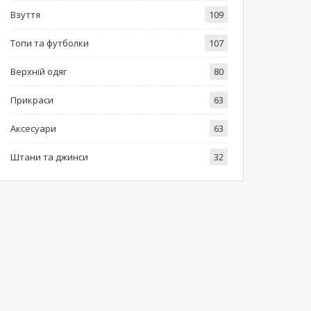
Взуття
109
Топи та футболки
107
Верхній одяг
80
Прикраси
63
Аксесуари
63
Штани та джинси
32