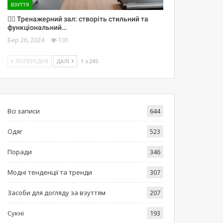
ВЗУТТЯ
🏋️‍♀️ Тренажерний зал: створіть стильний та
функціональний…
Бер 26, 2024
101
ПОПЕРЕДНЯ
ДАЛІ
1 з 245
Всі записи
644
Одяг
523
Поради
346
Модні тенденції та тренди
307
Засоби для догляду за взуттям
207
Сукні
193