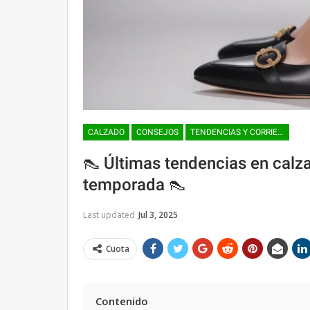
CALZADO
CONSEJOS
TENDENCIAS Y CORRIENTES DE LA MODA
👠 Últimas tendencias en calz
temporada 👠
Last updated
Jul 3, 2025
Cuota
Contenido