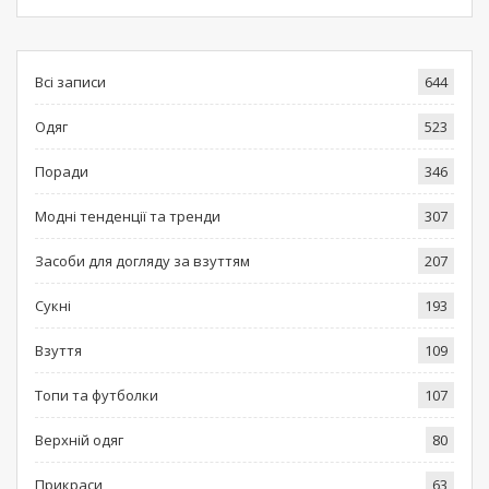
Всі записи
644
Одяг
523
Поради
346
Модні тенденції та тренди
307
Засоби для догляду за взуттям
207
Сукні
193
Взуття
109
Топи та футболки
107
Верхній одяг
80
Прикраси
63