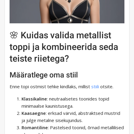
🌸 Kuidas valida metallist
toppi ja kombineerida seda
teiste riietega?
Määratlege oma stiil
Enne topi ostmist tehke kindlaks, millist
stiili
otsite.
Klassikaline
: neutraalsetes toonides topid
minimaalse kaunistusega.
Kaasaegne
: erksad värvid, abstraktsed mustrid
ja julge metalne sisekujundus.
Romantiline
: Pastelsed toonid, õrnad metallilised