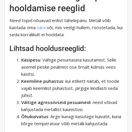
hooldamise reeglid
Need topid nõuavad erilist tähelepanu. Metall võib
kaotada oma
sära
või, mis veelgi hullem, roostetada, kui
seda korralikult ei hooldata.
Lihtsad hooldusreeglid:
Käsipesu
: Vältige pesumasina kasutamist. Selle
asemel peske pealmist osa õrnalt külmas vees
käsitsi.
Keemiline puhastus
: kui etikett näitab, et toode
vajab keemilist puhastust, järgige kindlasti seda
juhist.
Vältige agressiivseid pesuaineid
: need võivad
kahjustada metallist kaunistusi.
Õhukuivatus
: Ärge kunagi kasutage kuivatit, kuna
kõrge temperatuur võib metalli kahjustada.