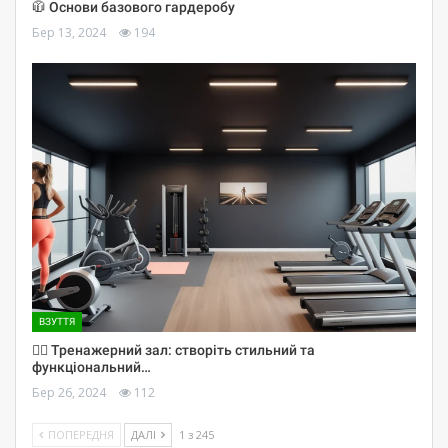
🧥 Основи базового гардеробу
Бер 13, 2024
194
ВЗУТТЯ
🏋️‍♀️ Тренажерний зал: створіть стильний та
функціональний…
Бер 26, 2024
112
ПОПЕРЕДНЯ
ДАЛІ
1 з 245