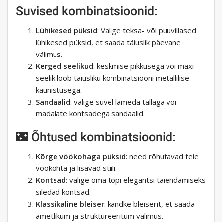
Suvised kombinatsioonid:
Lühikesed püksid
: Valige teksa- või puuvillased
lühikesed püksid, et saada täiuslik päevane
välimus.
Kerged seelikud
: keskmise pikkusega või maxi
seelik loob täiusliku kombinatsiooni metallilise
kaunistusega.
Sandaalid
: valige suvel lameda tallaga või
madalate kontsadega sandaalid.
🌃 Õhtused kombinatsioonid:
Kõrge vöökohaga püksid
: need rõhutavad teie
vöökohta ja lisavad stiili.
Kontsad
: valige oma topi elegantsi täiendamiseks
siledad kontsad.
Klassikaline bleiser
: kandke bleiserit, et saada
ametlikum ja struktureeritum välimus.