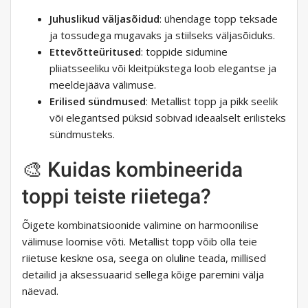
Juhuslikud väljasõidud
: ühendage topp teksade
ja tossudega mugavaks ja stiilseks väljasõiduks.
Ettevõtteüritused
: toppide sidumine
pliiatsseeliku või kleitpükstega loob elegantse ja
meeldejääva välimuse.
Erilised sündmused
: Metallist topp ja pikk seelik
või elegantsed püksid sobivad ideaalselt erilisteks
sündmusteks.
🎨 Kuidas kombineerida
toppi teiste riietega?
Õigete kombinatsioonide valimine on harmoonilise
välimuse loomise võti. Metallist topp võib olla teie
riietuse keskne osa, seega on oluline teada, millised
detailid ja aksessuaarid sellega kõige paremini välja
näevad.