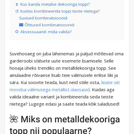
🌷 Kus kanda metalse dekooriga toppi?
🎨 Kuidas kombineerida toppi teiste riietega?
Suvised kombinatsioonid:
🌃 Õhtused kombinatsioonid:
🌻 Aksessuaarid: mida valida?
Suvehooaeg on juba lähenemas ja paljud mõtlevad oma
garderoobi stiilsete uute esemete lisamisele. Selle
hooaja üheks trendiks on metalldekooriga topp. See
ainulaadne rõivaese lisab teie välimusele erilise šiki ja
sära. Kui soovite teada, kust neid stiile osta,
leiate siit
moodsa välimusega metallist ülaosasid
. Kuidas aga
valida ideaalne variant ja kombineerida seda teiste
riietega? Lugege edasi ja saate teada kõik saladused!
🌺 Miks on metalldekooriga
topp nii populaarne?