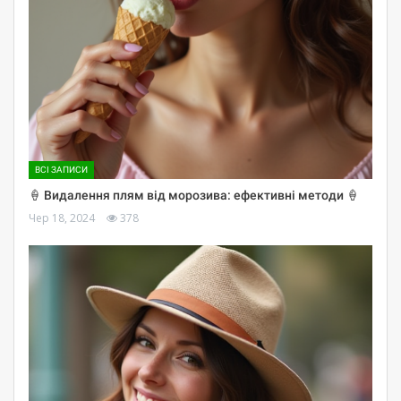
ВСІ ЗАПИСИ
🍦 Видалення плям від морозива: ефективні методи 🍦
Чер 18, 2024
378