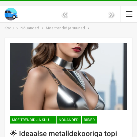
«
»
Kodu
Nõuanded
Moe trendid ja suunad
MOE TRENDID JA SUUNAD
NÕUANDED
RIIDED
🌟 Ideaalse metalldekooriga topi