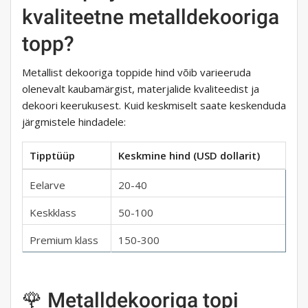
kvaliteetne metalldekooriga
topp?
Metallist dekooriga toppide hind võib varieeruda
olenevalt kaubamärgist, materjalide kvaliteedist ja
dekoori keerukusest. Kuid keskmiselt saate keskenduda
järgmistele hindadele:
Tipptüüp
Keskmine hind (USD dollarit)
Eelarve
20-40
Keskklass
50-100
Premium klass
150-300
🌹 Metalldekooriga topi