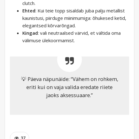
clutch.
Ehted
: Kui teie topp sisaldab juba palju metallist
kaunistusi, piirduge miinimumiga: õhukesed ketid,
elegantsed kõrvarõngad.
Kingad
: vali neutraalsed värvid, et vältida oma
välimuse ülekoormamist.
💡 Päeva näpunäide: “Vähem on rohkem,
eriti kui on vaja valida eredate riiete
jaoks aksessuaare.”
37