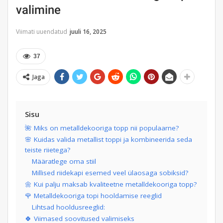
valimine
Viimati uuendatud
juuli 16, 2025
37
Jaga
Sisu
🌺 Miks on metalldekooriga topp nii populaarne?
🌸 Kuidas valida metallist toppi ja kombineerida seda
teiste riietega?
Määratlege oma stiil
Millised riidekapi esemed veel ülaosaga sobiksid?
🌼 Kui palju maksab kvaliteetne metalldekooriga topp?
🌹 Metalldekooriga topi hooldamise reeglid
Lihtsad hooldusreeglid:
🍀 Viimased soovitused valimiseks