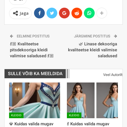
Jaga
EELMINE POSTITUS
JÄRGMINE POSTITUS
💃🏼 Kvaliteetse
🌿 Linase dekooriga
pitsdekooriga kleidi
kvaliteetse kleidi valimise
valimise saladused 💃🏼
saladused
SULLE VÕIB KA MEELDIDA
Veel Autorilt
KLEIDID
KLEIDID
💎 Kuidas valida mugav
💃 Kuidas valida mugav