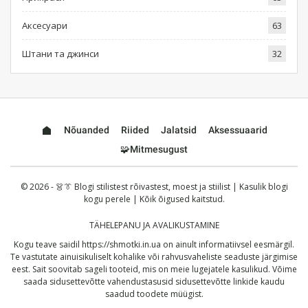
Аксесуари
63
Штани та джинси
32
Nõuanded
Riided
Jalatsid
Aksessuaarid
🧩Mitmesugust
© 2026 - 👗👔 Blogi stilistest rõivastest, moest ja stiilist | Kasulik blogi
kogu perele | Kõik õigused kaitstud.
TÄHELEPANU JA AVALIKUSTAMINE
Kogu teave saidil
https://shmotki.in.ua
on ainult informatiivsel eesmärgil.
Te vastutate ainuisikuliselt kohalike või rahvusvaheliste seaduste järgimise
eest. Sait soovitab sageli tooteid, mis on meie lugejatele kasulikud. Võime
saada sidusettevõtte vahendustasusid sidusettevõtte linkide kaudu
saadud toodete müügist.