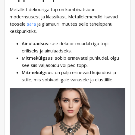
Metallist dekooriga top on kombinatsioon
modernsusest ja klassikast. Metallelemendid lisavad
teosele
sära
ja glamuuri, muutes selle tähelepanu
keskpunktiks.
Ainulaadsus
: see dekoor muudab iga topi
eriliseks ja ainulaadseks.
Mitmekülgsus
: sobib erinevatel puhkudel, olgu
see siis väljasõidu või peo topp.
Mitmekülgsus
: on palju erinevaid kujundusi ja
stiile, mis sobivad igale vanusele ja elustiilile.