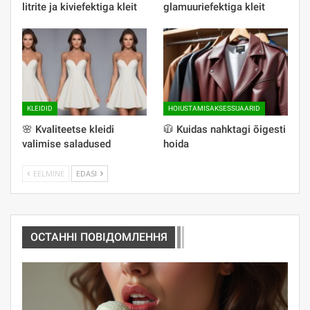
litrite ja kiviefektiga kleit
glamuuriefektiga kleit
KLEIDID
HOIUSTAMISAKSESSUAARID
🌸 Kvaliteetse kleidi
🧥 Kuidas nahktagi õigesti
valimise saladused
hoida
EELMINE
EDASI
ОСТАННІ ПОВІДОМЛЕННЯ