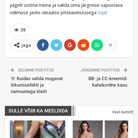
julgelt ostma minna ja valida oma järgmise vapustava
välimuse jaoks ideaalse pitskaunistusega
topi!
29
Jaga
EELMINE POSTITUS
JÄRGMINE POSTITUS
🌸 Kuidas valida mugavat
BB- ja CC-kreemid:
liikumisefekti ja
kahekordne kasu
narmastega kleiti
SULLE VÕIB KA MEELDIDA
Veel Autorilt