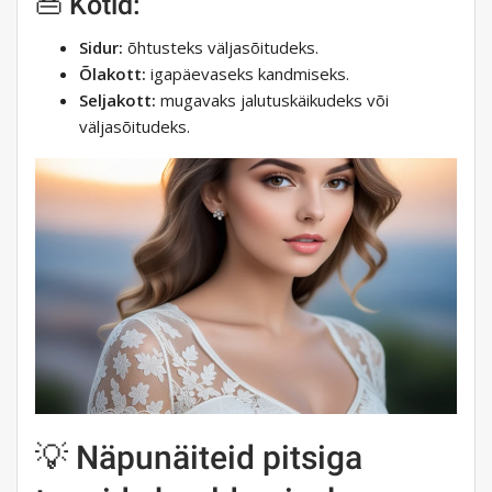
👜 Kotid:
Sidur:
õhtusteks väljasõitudeks.
Õlakott:
igapäevaseks kandmiseks.
Seljakott:
mugavaks jalutuskäikudeks või
väljasõitudeks.
💡 Näpunäiteid pitsiga