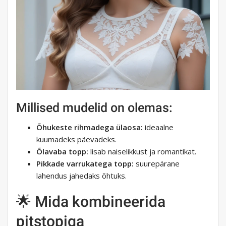
Millised mudelid on olemas:
Õhukeste rihmadega ülaosa:
ideaalne
kuumadeks päevadeks.
Õlavaba topp:
lisab naiselikkust ja romantikat.
Pikkade varrukatega topp:
suurepärane
lahendus jahedaks õhtuks.
🌟 Mida kombineerida
pitstopiga