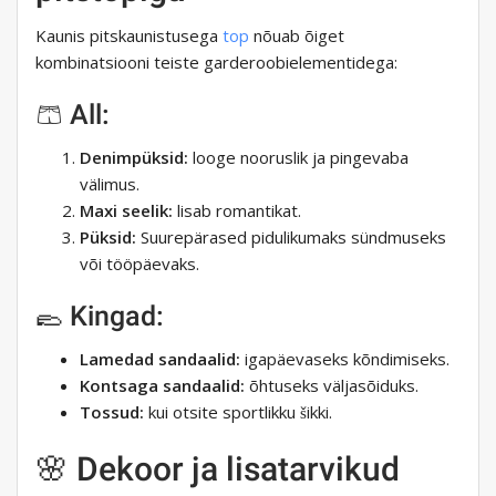
Kaunis pitskaunistusega
top
nõuab õiget
kombinatsiooni teiste garderoobielementidega:
🩳 All:
Denimpüksid:
looge nooruslik ja pingevaba
välimus.
Maxi seelik:
lisab romantikat.
Püksid:
Suurepärased pidulikumaks sündmuseks
või tööpäevaks.
🥿 Kingad:
Lamedad sandaalid:
igapäevaseks kõndimiseks.
Kontsaga sandaalid:
õhtuseks väljasõiduks.
Tossud:
kui otsite sportlikku šikki.
🌸 Dekoor ja lisatarvikud