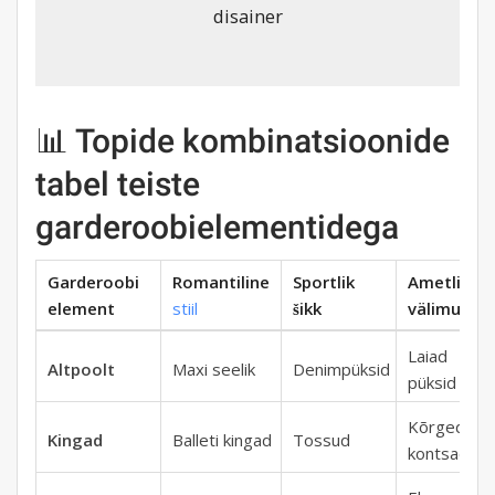
disainer
📊 Topide kombinatsioonide
tabel teiste
garderoobielementidega
Garderoobi
Romantiline
Sportlik
Ametlik
element
stiil
šikk
välimus
Laiad
Altpoolt
Maxi seelik
Denimpüksid
püksid
Kõrged
Kingad
Balleti kingad
Tossud
kontsad