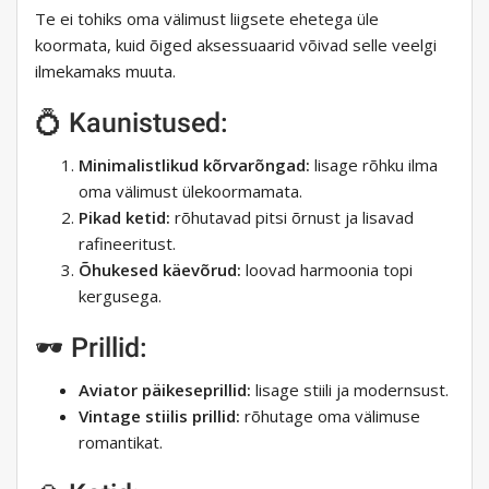
Te ei tohiks oma välimust liigsete ehetega üle
koormata, kuid õiged aksessuaarid võivad selle veelgi
ilmekamaks muuta.
💍 Kaunistused:
Minimalistlikud kõrvarõngad:
lisage rõhku ilma
oma välimust ülekoormamata.
Pikad ketid:
rõhutavad pitsi õrnust ja lisavad
rafineeritust.
Õhukesed käevõrud:
loovad harmoonia topi
kergusega.
🕶️ Prillid:
Aviator päikeseprillid:
lisage stiili ja modernsust.
Vintage stiilis prillid:
rõhutage oma välimuse
romantikat.