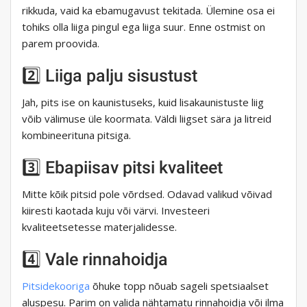
rikkuda, vaid ka ebamugavust tekitada. Ülemine osa ei
tohiks olla liiga pingul ega liiga suur. Enne ostmist on
parem proovida.
2️⃣ Liiga palju sisustust
Jah, pits ise on kaunistuseks, kuid lisakaunistuste liig
võib välimuse üle koormata. Väldi liigset sära ja litreid
kombineerituna pitsiga.
3️⃣ Ebapiisav pitsi kvaliteet
Mitte kõik pitsid pole võrdsed. Odavad valikud võivad
kiiresti kaotada kuju või värvi. Investeeri
kvaliteetsetesse materjalidesse.
4️⃣ Vale rinnahoidja
Pitsidekooriga
õhuke topp nõuab sageli spetsiaalset
aluspesu. Parim on valida nähtamatu rinnahoidja või ilma