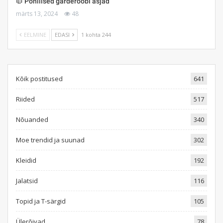
🧥 Põhilised garderoobi asjad
märts 13, 2024
48
EELMINE
EDASI
1 kohta 244
Kõik postitused
641
Riided
517
Nõuanded
340
Moe trendid ja suunad
302
Kleidid
192
Jalatsid
116
Topid ja T-särgid
105
Ülerõivad
78