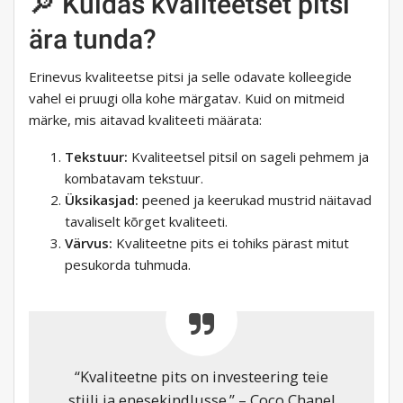
🔎 Kuidas kvaliteetset pitsi
ära tunda?
Erinevus kvaliteetse pitsi ja selle odavate kolleegide
vahel ei pruugi olla kohe märgatav. Kuid on mitmeid
märke, mis aitavad kvaliteeti määrata:
Tekstuur:
Kvaliteetsel pitsil on sageli pehmem ja
kombatavam tekstuur.
Üksikasjad:
peened ja keerukad mustrid näitavad
tavaliselt kõrget kvaliteeti.
Värvus:
Kvaliteetne pits ei tohiks pärast mitut
pesukorda tuhmuda.
“Kvaliteetne pits on investeering teie
stiili ja enesekindlusse.” – Coco Chanel