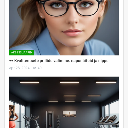
AKSESSUAARID
🕶 Kvaliteetsete prillide valimine: näpunäiteid ja nippe
apr 28, 2024
49