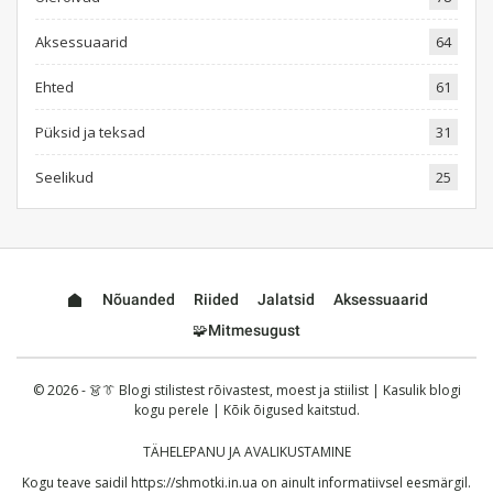
Aksessuaarid
64
Ehted
61
Püksid ja teksad
31
Seelikud
25
Nõuanded
Riided
Jalatsid
Aksessuaarid
🧩Mitmesugust
© 2026 - 👗👔 Blogi stilistest rõivastest, moest ja stiilist | Kasulik blogi
kogu perele | Kõik õigused kaitstud.
TÄHELEPANU JA AVALIKUSTAMINE
Kogu teave saidil
https://shmotki.in.ua
on ainult informatiivsel eesmärgil.