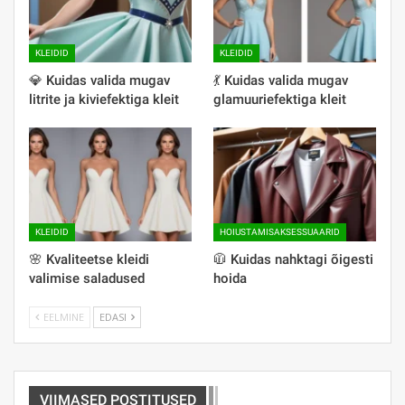
KLEIDID
KLEIDID
💎 Kuidas valida mugav
💃 Kuidas valida mugav
litrite ja kiviefektiga kleit
glamuuriefektiga kleit
KLEIDID
HOIUSTAMISAKSESSUAARID
🌸 Kvaliteetse kleidi
🧥 Kuidas nahktagi õigesti
valimise saladused
hoida
EELMINE
EDASI
VIIMASED POSTITUSED