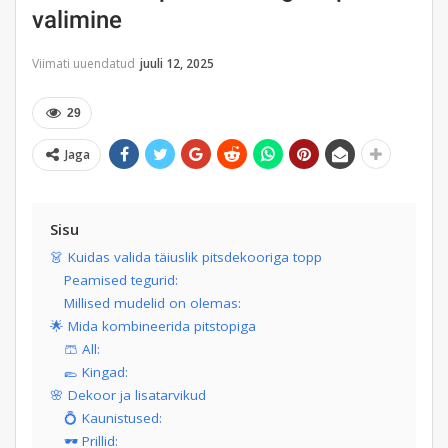
valimine
Viimati uuendatud
juuli 12, 2025
29
Jaga
Sisu
👗 Kuidas valida täiuslik pitsdekooriga topp
Peamised tegurid:
Millised mudelid on olemas:
🌟 Mida kombineerida pitstopiga
🩳 All:
🥿 Kingad:
🌸 Dekoor ja lisatarvikud
💍 Kaunistused:
🕶️ Prillid: