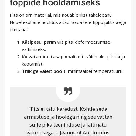
toppide hooldamiseks
Pits on õrn materjal, mis nõuab erilist tähelepanu.
Nõuetekohane hooldus aitab hoida teie tippu pikka aega
puhtana:
Käsipesu:
parim viis pitsi deformeerumise
vältimiseks.
Kuivatamine tasapinnaliselt:
vältimaks pitsi kuju
kaotamist.
Triikige valelt poolt:
minimaalsel temperatuuril.
“Pits ei talu karedust. Kohtle seda
armastuse ja hoolega ning see vastab
sulle pika teeninduse ja laitmatu
välimusega. – Jeanne of Arc, kuulus