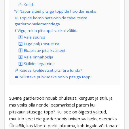
👜 Kotid:
💡 Näpunäiteid pitsiga toppide hooldamiseks
📊 Topide kombinatsioonide tabel teiste
garderoobielementidega
💃 Vigu, mida pitstopsi valikul vältida
1️⃣ Vale suurus
2️⃣ Liiga palju sisustust
3️⃣ Ebapiisav pitsi kvaliteet
4️⃣ Vale rinnahoidja
5️⃣ Stiilide segamine
🔎 Kuidas kvaliteetset pitsi ära tunda?
💼 Millisteks puhkudeks sobib pitsiga topp?
Suvine garderoob nõuab õhulisust, kergust ja stiili. Ja
mis võiks olla nendel eesmärkidel parem kui
pitskaunistusega topp? Kui see on õigesti valitud,
muutub see teie garderoobis universaalseks esemeks.
Ükskõik, kas lähete parki jalutama, kohtingule või tahate