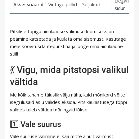
Elegantne
Aksessuaarid
Vintage prillid
Seljakott
sidur
Pitsilise topiga ainulaadse välimuse loomiseks on
peamine katsetada ja kuulata oma sisemust. Kasutage
meie soovitusi lähtepunktina ja looge oma ainulaadne
stiil!
💃 Vigu, mida pitstopsi valikul
vältida
Me kõik tahame täiuslik välja näha, kuid mõnikord võite
isegi ilusaid asju valides eksida. Pitsikaunistusega toppi
valides tuleb vältida mõningaid lõkse:
1️⃣ Vale suurus
Vale suuruse valimine ei saa mitte ainult välimust