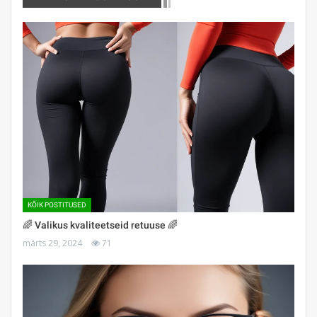
KÕIK POSTITUSED
🌈 Valikus kvaliteetseid retuuse 🌈
märts 29, 2024
71