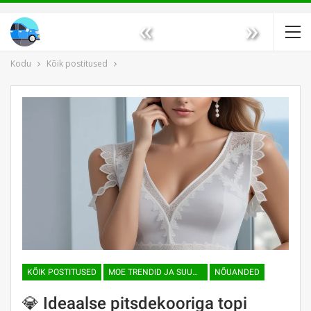
«
»
Kodu
Kõik postitused
KÕIK POSTITUSED
MOE TRENDID JA SUUNAD
NÕUANDED
💎 Ideaalse pitsdekooriga topi