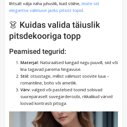
lihtsalt välja näha juhuslik, kuid stiilne,
leiate siit
elegantse välimuse jaoks pitsist topid
.
👗 Kuidas valida täiuslik
pitsdekooriga topp
Peamised tegurid:
Materjal:
Naturaalsed kangad nagu puuvill, siid või
lina tagavad parema hingavuse.
Stiil:
otsustage, millist välimust soovite luua –
romantiline, boho või ametlik.
Värv:
valged või pastelsed toonid sobivad
suurepäraselt suvegarderoobi, rikkalikud värvid
loovad kontrasti pitsiga.