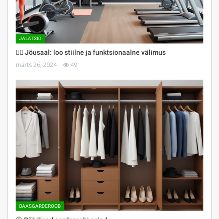
JALATSID
🏋️‍♀️ Jõusaal: loo stiilne ja funktsionaalne välimus
märts 26, 2024
49
BAASGARDEROOB