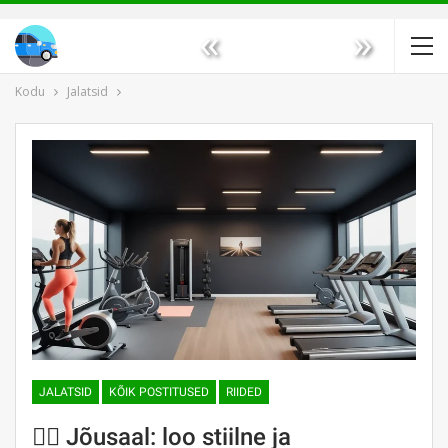
«
»
Kodu
Jalatsid
JALATSID
KÕIK POSTITUSED
RIIDED
🏋️‍♀️ Jõusaal: loo stiilne ja