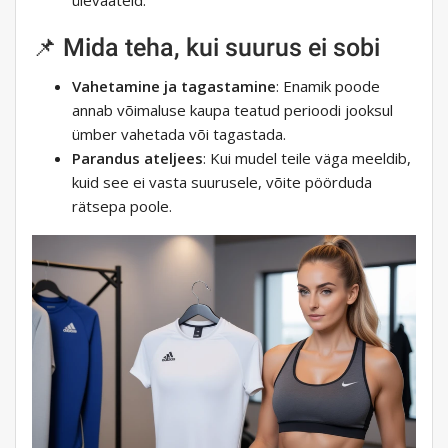
ülevaateid.
📌 Mida teha, kui suurus ei sobi
Vahetamine ja tagastamine
: Enamik poode
annab võimaluse kaupa teatud perioodi jooksul
ümber vahetada või tagastada.
Parandus ateljees
: Kui mudel teile väga meeldib,
kuid see ei vasta suurusele, võite pöörduda
rätsepa poole.