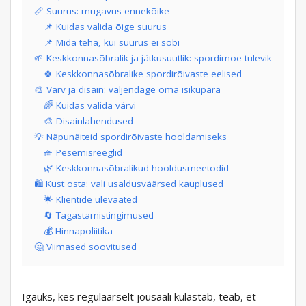
📏 Suurus: mugavus ennekõike
📌 Kuidas valida õige suurus
📌 Mida teha, kui suurus ei sobi
🌱 Keskkonnasõbralik ja jätkusuutlik: spordimoe tulevik
🍀 Keskkonnasõbralike spordirõivaste eelised
🎨 Värv ja disain: väljendage oma isikupära
🌈 Kuidas valida värvi
🎨 Disainlahendused
💡 Näpunäiteid spordirõivaste hooldamiseks
🧺 Pesemisreeglid
🌿 Keskkonnasõbralikud hooldusmeetodid
🛍️ Kust osta: vali usaldusväärsed kauplused
🌟 Klientide ülevaated
🔄 Tagastamistingimused
💰 Hinnapoliitika
🤔 Viimased soovitused
Igaüks, kes regulaarselt jõusaali külastab, teab, et