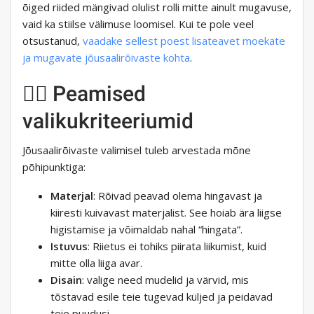
õiged riided mängivad olulist rolli mitte ainult mugavuse,
vaid ka stiilse välimuse loomisel. Kui te pole veel
otsustanud,
vaadake sellest poest lisateavet moekate
ja mugavate jõusaalirõivaste kohta
.
🧘‍♀️ Peamised
valikukriteeriumid
Jõusaalirõivaste valimisel tuleb arvestada mõne
põhipunktiga:
Materjal
: Rõivad peavad olema hingavast ja
kiiresti kuivavast materjalist. See hoiab ära liigse
higistamise ja võimaldab nahal “hingata”.
Istuvus
: Riietus ei tohiks piirata liikumist, kuid
mitte olla liiga avar.
Disain
: valige need mudelid ja värvid, mis
tõstavad esile teie tugevad küljed ja peidavad
teie puudusi.