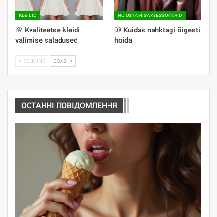
KLEIDID
HOIUSTAMISAKSESSUAARID
🌸 Kvaliteetse kleidi
🧥 Kuidas nahktagi õigesti
valimise saladused
hoida
EELMINE
EDASI
ОСТАННІ ПОВІДОМЛЕННЯ