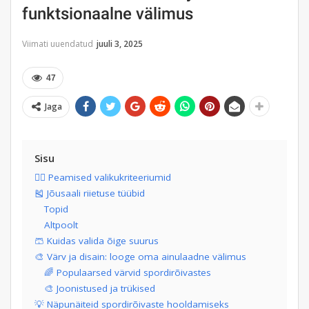
funktsionaalne välimus
Viimati uuendatud
juuli 3, 2025
47
Jaga
Sisu
🧘‍♀️ Peamised valikukriteeriumid
🎽 Jõusaali riietuse tüübid
Topid
Altpoolt
🩳 Kuidas valida õige suurus
🎨 Värv ja disain: looge oma ainulaadne välimus
🌈 Populaarsed värvid spordirõivastes
🎨 Joonistused ja trükised
💡 Näpunäiteid spordirõivaste hooldamiseks