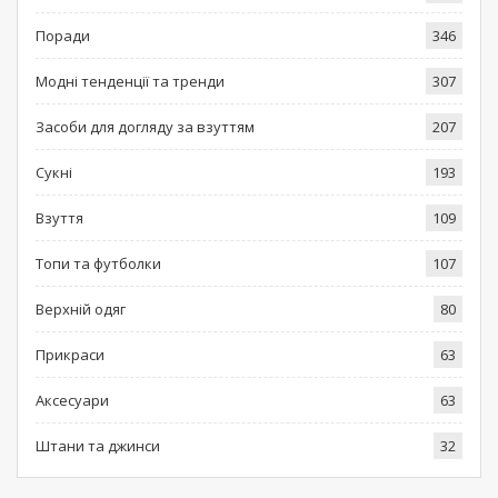
Поради
346
Модні тенденції та тренди
307
Засоби для догляду за взуттям
207
Сукні
193
Взуття
109
Топи та футболки
107
Верхній одяг
80
Прикраси
63
Аксесуари
63
Штани та джинси
32