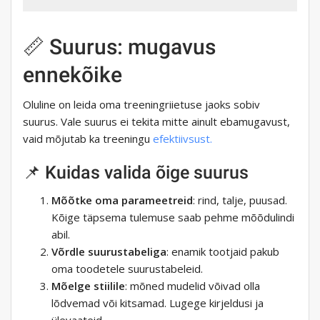
📏 Suurus: mugavus
ennekõike
Oluline on leida oma treeningriietuse jaoks sobiv
suurus. Vale suurus ei tekita mitte ainult ebamugavust,
vaid mõjutab ka treeningu
efektiivsust.
📌 Kuidas valida õige suurus
Mõõtke oma parameetreid
: rind, talje, puusad.
Kõige täpsema tulemuse saab pehme mõõdulindi
abil.
Võrdle suurustabeliga
: enamik tootjaid pakub
oma toodetele suurustabeleid.
Mõelge stiilile
: mõned mudelid võivad olla
lõdvemad või kitsamad. Lugege kirjeldusi ja