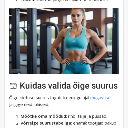
🩳 Kuidas valida õige suurus
Õige riietuse suurus tagab treeningu ajal
mugavuse
.
Järgige neid juhiseid.
Mõõtke oma mõõdud
: rind, talje ja puusad.
Võrrelge suurustabeliga
: enamik tootjaid pakub