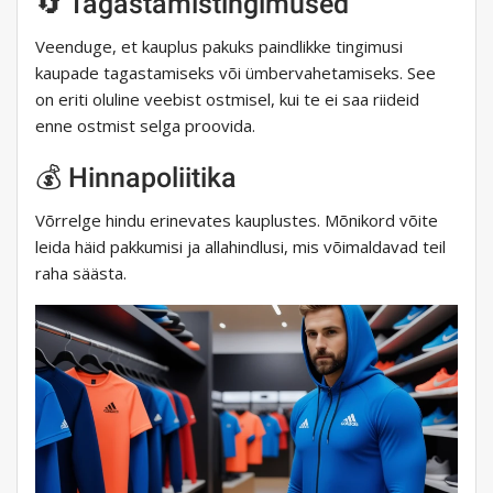
🔄 Tagastamistingimused
Veenduge, et kauplus pakuks paindlikke tingimusi
kaupade tagastamiseks või ümbervahetamiseks. See
on eriti oluline veebist ostmisel, kui te ei saa riideid
enne ostmist selga proovida.
💰 Hinnapoliitika
Võrrelge hindu erinevates kauplustes. Mõnikord võite
leida häid pakkumisi ja allahindlusi, mis võimaldavad teil
raha säästa.