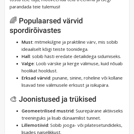
parandada teie tulemusi!
🌈 Populaarsed värvid
spordirõivastes
Must
: mitmekülgne ja praktiline värv, mis sobib
ideaalselt kõigi teiste toonidega.
Hall
: sobib hästi eredate detailidega sidumiseks.
Valge
: Loob värske ja kerge välimuse, kuid nõuab
hoolikat hooldust.
Erksad värvid
: punane, sinine, roheline või kollane
lisavad teie välimusele erksust ja isikupära.
🎨 Joonistused ja trükised
Geomeetrilised mustrid
: Suurepärane aktiivseks
treeninguks ja lisab dünaamilist tunnet.
Lillemotiivid
: Sobib jooga- või pilatesetundideks,
lisades naiselikkust.