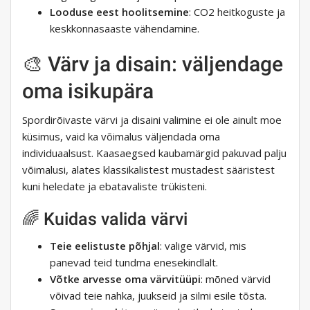
Looduse eest hoolitsemine
: CO2 heitkoguste ja
keskkonnasaaste vähendamine.
🎨 Värv ja disain: väljendage
oma isikupära
Spordirõivaste värvi ja disaini valimine ei ole ainult moe
küsimus, vaid ka võimalus väljendada oma
individuaalsust. Kaasaegsed kaubamärgid pakuvad palju
võimalusi, alates klassikalistest mustadest sääristest
kuni heledate ja ebatavaliste trükisteni.
🌈 Kuidas valida värvi
Teie eelistuste põhjal
: valige värvid, mis
panevad teid tundma enesekindlalt.
Võtke arvesse oma värvitüüpi
: mõned värvid
võivad teie nahka, juukseid ja silmi esile tõsta.