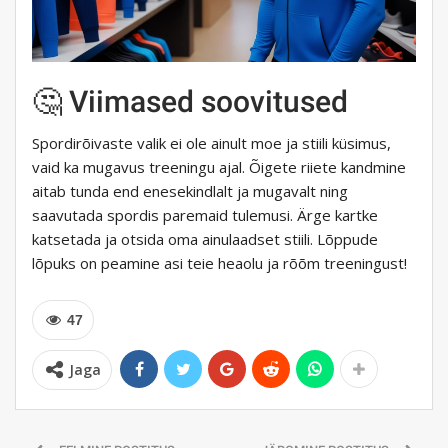
🤔 Viimased soovitused
Spordirõivaste valik ei ole ainult moe ja stiili küsimus,
vaid ka mugavus treeningu ajal. Õigete riiete kandmine
aitab tunda end enesekindlalt ja mugavalt ning
saavutada spordis paremaid tulemusi. Ärge kartke
katsetada ja otsida oma ainulaadset stiili. Lõppude
lõpuks on peamine asi teie heaolu ja rõõm treeningust!
47
Jaga