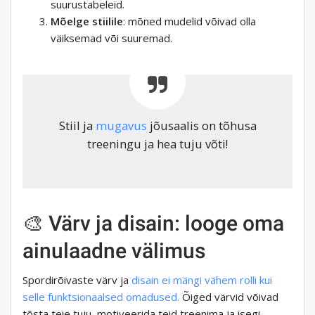
suurustabeleid.
Mõelge stiilile
: mõned mudelid võivad olla
väiksemad või suuremad.
Stiil ja
mugavus
jõusaalis on tõhusa
treeningu ja hea tuju võti!
🎨 Värv ja disain: looge oma
ainulaadne välimus
Spordirõivaste värv ja
disain ei mängi vähem rolli kui
selle funktsionaalsed omadused.
Õiged värvid võivad
tõsta teie tuju, motiveerida teid treenima ja isegi