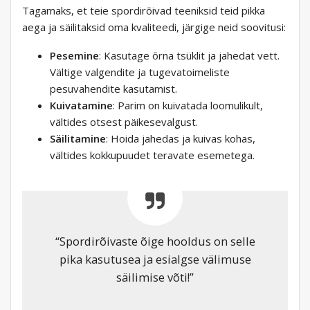
Tagamaks, et teie spordirõivad teeniksid teid pikka
aega ja säilitaksid oma kvaliteedi, järgige neid soovitusi:
Pesemine
: Kasutage õrna tsüklit ja jahedat vett.
Vältige valgendite ja tugevatoimeliste
pesuvahendite kasutamist.
Kuivatamine
: Parim on kuivatada loomulikult,
vältides otsest päikesevalgust.
Säilitamine
: Hoida jahedas ja kuivas kohas,
vältides kokkupuudet teravate esemetega.
“Spordirõivaste õige hooldus on selle
pika kasutusea ja esialgse välimuse
säilimise võti!”