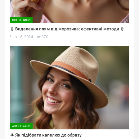
ВСІ ЗАПИСИ
🍦 Видалення плям від морозива: ефективні методи 🍦
Чер 18, 2024
370
АКСЕСУАРИ
🎩 Як підібрати капелюх до образу