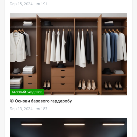
Бер 15, 2024
191
БАЗОВИЙ ГАРДЕРОБ
🧥 Основи базового гардеробу
Бер 13, 2024
183