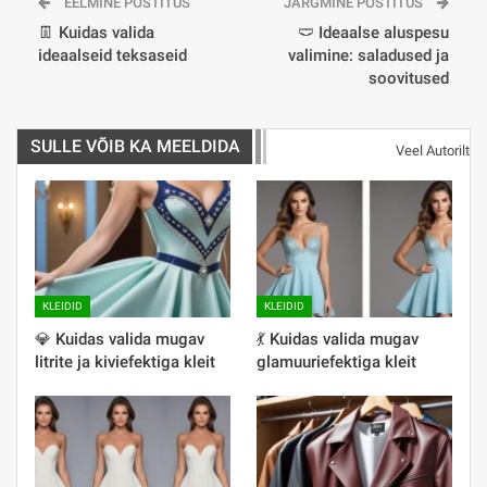
EELMINE POSTITUS
JÄRGMINE POSTITUS
👖 Kuidas valida
🩲 Ideaalse aluspesu
ideaalseid teksaseid
valimine: saladused ja
soovitused
SULLE VÕIB KA MEELDIDA
Veel Autorilt
KLEIDID
KLEIDID
💎 Kuidas valida mugav
💃 Kuidas valida mugav
litrite ja kiviefektiga kleit
glamuuriefektiga kleit