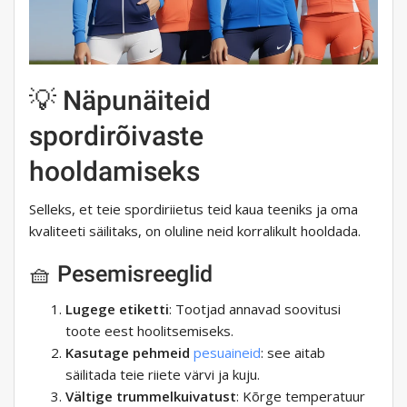
💡 Näpunäiteid
spordirõivaste
hooldamiseks
Selleks, et teie spordiriietus teid kaua teeniks ja oma
kvaliteeti säilitaks, on oluline neid korralikult hooldada.
🧺 Pesemisreeglid
Lugege etiketti
: Tootjad annavad soovitusi
toote eest hoolitsemiseks.
Kasutage pehmeid
pesuaineid
: see aitab
säilitada teie riiete värvi ja kuju.
Vältige trummelkuivatust
: Kõrge temperatuur