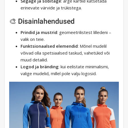
Segage ja sobitage
: ärge kartke katsetada
erinevate värvide ja trükistega.
🎨 Disainlahendused
Prindid ja mustrid
: geomeetrilistest lilledeni –
valik on teie.
Funktsionaalsed elemendid
: Mõnel mudelil
võivad olla spetsiaalsed taskud, vahetükid või
muud detailid.
Logod ja bränding
: kui eelistate minimalismi,
valige mudelid, millel pole valju logosid.