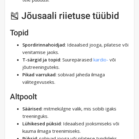
🎽 Jõusaali riietuse tüübid
Topid
Spordirinnahoidjad
: Ideaalsed jooga, pilatese või
venitamise jaoks.
T-särgid ja topid
: Suurepärased
kardio-
või
jõutreeninguteks.
Pikad varrukad
: sobivad jaheda ilmaga
välitegevuseks.
Altpoolt
Säärised
: mitmekülgne valik, mis sobib igaks
treeninguks.
Lühikesed püksid
: Ideaalsed jooksmiseks või
kuuma ilmaga treenimiseks.
Püksid
: sobivad jooga või pilatese tundideks.