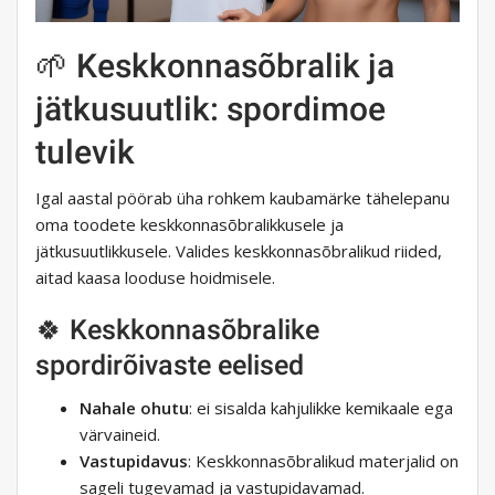
🌱 Keskkonnasõbralik ja
jätkusuutlik: spordimoe
tulevik
Igal aastal pöörab üha rohkem kaubamärke tähelepanu
oma toodete keskkonnasõbralikkusele ja
jätkusuutlikkusele. Valides keskkonnasõbralikud riided,
aitad kaasa looduse hoidmisele.
🍀 Keskkonnasõbralike
spordirõivaste eelised
Nahale ohutu
: ei sisalda kahjulikke kemikaale ega
värvaineid.
Vastupidavus
: Keskkonnasõbralikud materjalid on
sageli tugevamad ja vastupidavamad.