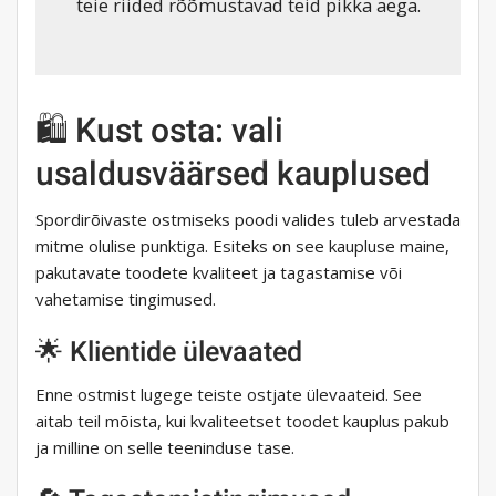
teie riided rõõmustavad teid pikka aega.
🛍️ Kust osta: vali
usaldusväärsed kauplused
Spordirõivaste ostmiseks poodi valides tuleb arvestada
mitme olulise punktiga. Esiteks on see kaupluse maine,
pakutavate toodete kvaliteet ja tagastamise või
vahetamise tingimused.
🌟 Klientide ülevaated
Enne ostmist lugege teiste ostjate ülevaateid. See
aitab teil mõista, kui kvaliteetset toodet kauplus pakub
ja milline on selle teeninduse tase.