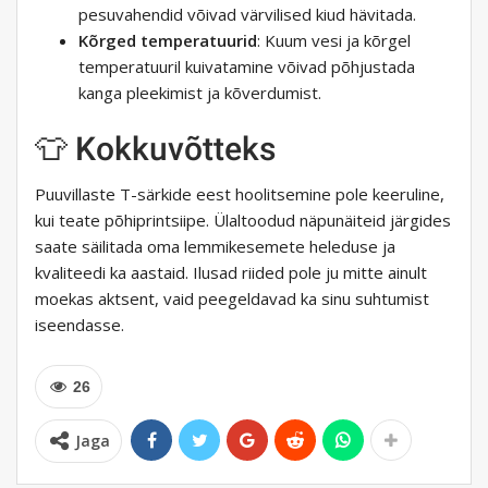
pesuvahendid võivad värvilised kiud hävitada.
Kõrged temperatuurid
: Kuum vesi ja kõrgel
temperatuuril kuivatamine võivad põhjustada
kanga pleekimist ja kõverdumist.
👕 Kokkuvõtteks
Puuvillaste T-särkide eest hoolitsemine pole keeruline,
kui teate põhiprintsiipe. Ülaltoodud näpunäiteid järgides
saate säilitada oma lemmikesemete heleduse ja
kvaliteedi ka aastaid. Ilusad riided pole ju mitte ainult
moekas aktsent, vaid peegeldavad ka sinu suhtumist
iseendasse.
26
Jaga