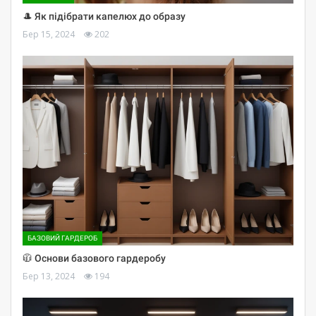
🎩 Як підібрати капелюх до образу
Бер 15, 2024
202
БАЗОВИЙ ГАРДЕРОБ
🧥 Основи базового гардеробу
Бер 13, 2024
194