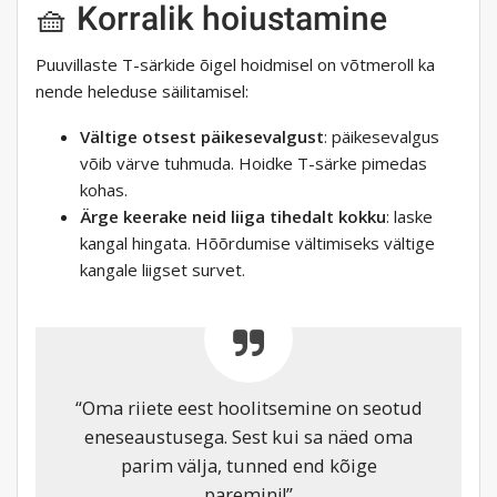
🧺 Korralik hoiustamine
Puuvillaste T-särkide õigel hoidmisel on võtmeroll ka
nende heleduse säilitamisel:
Vältige otsest päikesevalgust
: päikesevalgus
võib värve tuhmuda. Hoidke T-särke pimedas
kohas.
Ärge keerake neid liiga tihedalt kokku
: laske
kangal hingata. Hõõrdumise vältimiseks vältige
kangale liigset survet.
“Oma riiete eest hoolitsemine on seotud
eneseaustusega. Sest kui sa näed oma
parim välja, tunned end kõige
paremini!”