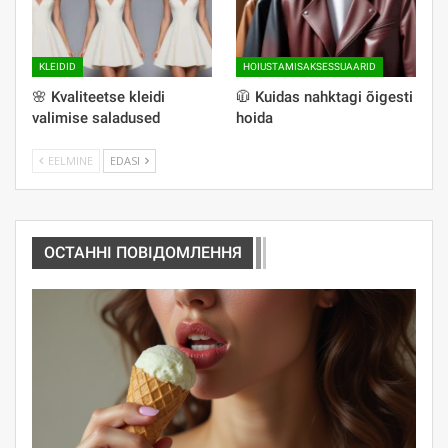
KLEIDID
HOIUSTAMISAKSESSUAARID
🌸 Kvaliteetse kleidi
🧥 Kuidas nahktagi õigesti
valimise saladused
hoida
EELMINE
EDASI
ОСТАННІ ПОВІДОМЛЕННЯ