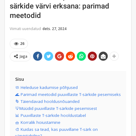
särkide värvi erksana: parimad
meetodid
Viimati uuendatud
dets. 27, 2024
26
Jaga
Sisu
🧼 Heleduse kadumise põhjused
🌊 Parimad meetodid puuvillaste T-särkide pesemiseks
🌀 Täiendavad hooldusnõuanded
💡Müüdid puuvillaste T-särkide pesemisest
📊 Puuvillaste T-särkide hooldustabel
🧺 Korralik hoiustamine
🎨 Kuidas sa tead, kas puuvillane T-särk on
värvistabiilne?