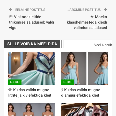
EELMINE POSTITUS
JÄRGMINE POSTITUS
🌸 Viskooskleitide
🌟 Moeka
triikimise saladused: väldi
klaashelmestega kleidi
vigu
valimise saladused
SULLE VÕIB KA MEELDIDA
Veel Autorilt
KLEIDID
KLEIDID
💎 Kuidas valida mugav
💃 Kuidas valida mugav
litrite ja kiviefektiga kleit
glamuuriefektiga kleit