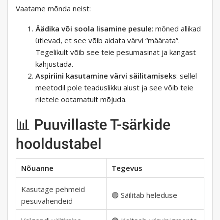
Vaatame mõnda neist:
Äädika või soola lisamine pesule
: mõned allikad
ütlevad, et see võib aidata värvi “määrata”.
Tegelikult võib see teie pesumasinat ja kangast
kahjustada.
Aspiriini kasutamine värvi säilitamiseks
: sellel
meetodil pole teaduslikku alust ja see võib teie
riietele ootamatult mõjuda.
📊 Puuvillaste T-särkide
hooldustabel
Nõuanne
Tegevus
Kasutage pehmeid
🟢 Säilitab heleduse
pesuvahendeid