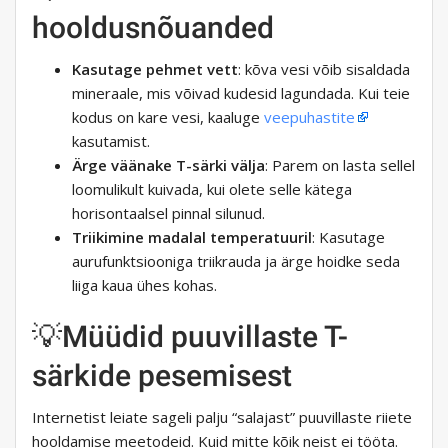
hooldusnõuanded
Kasutage pehmet vett
: kõva vesi võib sisaldada
mineraale, mis võivad kudesid lagundada. Kui teie
kodus on kare vesi, kaaluge
veepuhastite
kasutamist.
Ärge väänake T-särki välja
: Parem on lasta sellel
loomulikult kuivada, kui olete selle kätega
horisontaalsel pinnal silunud.
Triikimine madalal temperatuuril
: Kasutage
aurufunktsiooniga triikrauda ja ärge hoidke seda
liiga kaua ühes kohas.
💡Müüdid puuvillaste T-
särkide pesemisest
Internetist leiate sageli palju “salajast” puuvillaste riiete
hooldamise meetodeid. Kuid mitte kõik neist ei tööta.