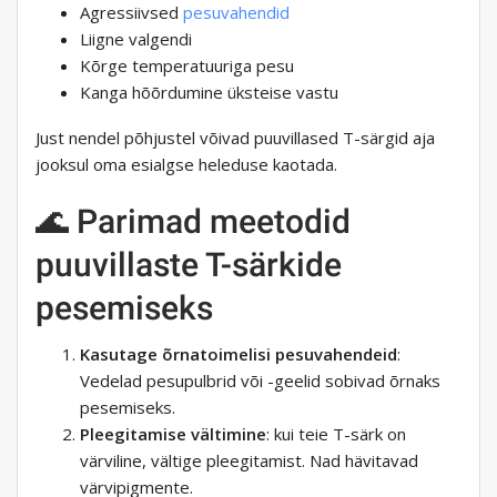
Agressiivsed
pesuvahendid
Liigne valgendi
Kõrge temperatuuriga pesu
Kanga hõõrdumine üksteise vastu
Just nendel põhjustel võivad puuvillased T-särgid aja
jooksul oma esialgse heleduse kaotada.
🌊 Parimad meetodid
puuvillaste T-särkide
pesemiseks
Kasutage õrnatoimelisi pesuvahendeid
:
Vedelad pesupulbrid või -geelid sobivad õrnaks
pesemiseks.
Pleegitamise vältimine
: kui teie T-särk on
värviline, vältige pleegitamist. Nad hävitavad
värvipigmente.