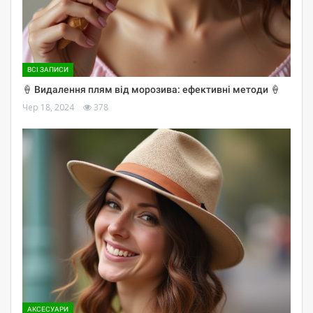
ВСІ ЗАПИСИ
🍦 Видалення плям від морозива: ефективні методи 🍦
Чер 18, 2024
378
АКСЕСУАРИ