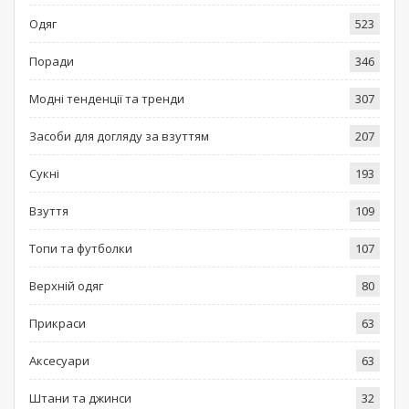
Одяг
523
Поради
346
Модні тенденції та тренди
307
Засоби для догляду за взуттям
207
Сукні
193
Взуття
109
Топи та футболки
107
Верхній одяг
80
Прикраси
63
Аксесуари
63
Штани та джинси
32