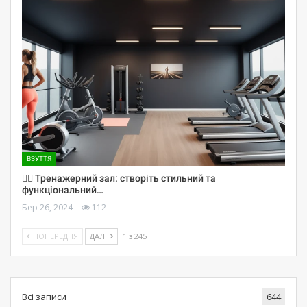
ВЗУТТЯ
🏋️‍♀️ Тренажерний зал: створіть стильний та
функціональний…
Бер 26, 2024
112
ПОПЕРЕДНЯ
ДАЛІ
1 з 245
Всі записи
644