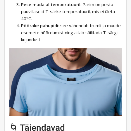
Pese madalal temperatuuril
: Parim on pesta
puuvillaseid T-särke temperatuuril, mis ei ületa
40°C.
Pöörake pahupidi
: see vähendab trumli ja muude
esemete hõõrdumist ning aitab säilitada T-särgi
kujundust.
🌀 Täiendavad