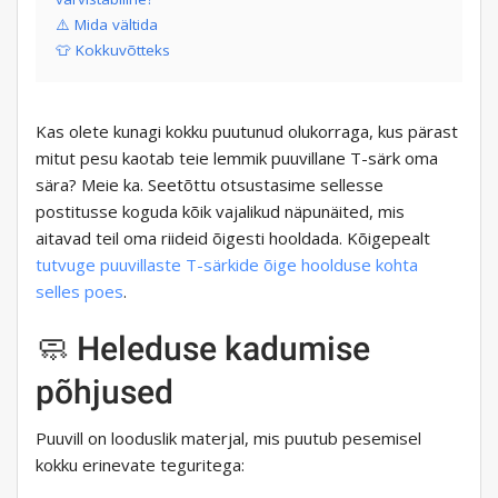
⚠️ Mida vältida
👕 Kokkuvõtteks
Kas olete kunagi kokku puutunud olukorraga, kus pärast
mitut pesu kaotab teie lemmik puuvillane T-särk oma
sära? Meie ka. Seetõttu otsustasime sellesse
postitusse koguda kõik vajalikud näpunäited, mis
aitavad teil oma riideid õigesti hooldada. Kõigepealt
tutvuge puuvillaste T-särkide õige hoolduse kohta
selles poes
.
🧼 Heleduse kadumise
põhjused
Puuvill on looduslik materjal, mis puutub pesemisel
kokku erinevate teguritega: