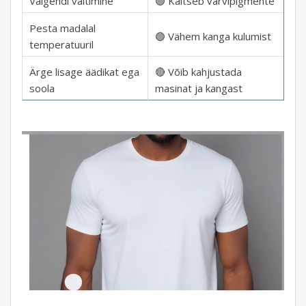
Valgendi vältimine
🟢 Kaitseb värvipigmente
Pesta madalal
🟢 Vähem kanga kulumist
temperatuuril
Ärge lisage äädikat ega
🔴 Võib kahjustada
soola
masinat ja kangast