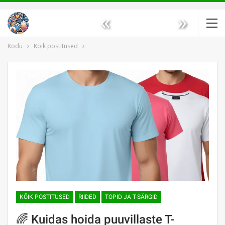
«
»
Kodu
Kõik postitused
KÕIK POSTITUSED
RIIDED
TOPID JA T-SÄRGID
🌈 Kuidas hoida puuvillaste T-