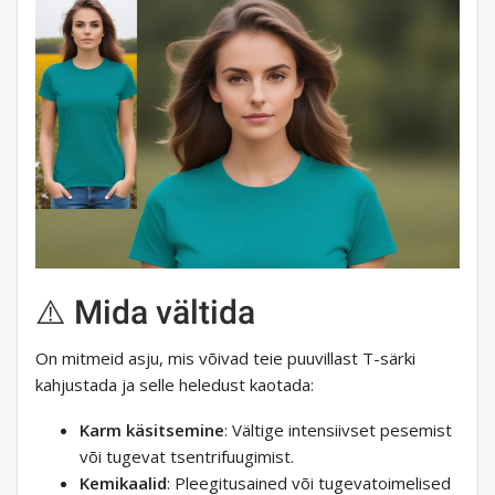
⚠️ Mida vältida
On mitmeid asju, mis võivad teie puuvillast T-särki
kahjustada ja selle heledust kaotada:
Karm käsitsemine
: Vältige intensiivset pesemist
või tugevat tsentrifuugimist.
Kemikaalid
: Pleegitusained või tugevatoimelised