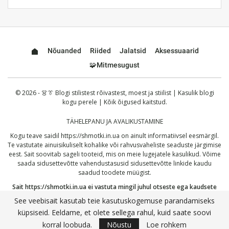
Nõuanded
Riided
Jalatsid
Aksessuaarid
🧩Mitmesugust
© 2026 - 👗👔 Blogi stilistest rõivastest, moest ja stiilist | Kasulik blogi
kogu perele | Kõik õigused kaitstud.
TÄHELEPANU JA AVALIKUSTAMINE
Kogu teave saidil
https://shmotki.in.ua
on ainult informatiivsel eesmärgil.
Te vastutate ainuisikuliselt kohalike või rahvusvaheliste seaduste järgimise
eest. Sait soovitab sageli tooteid, mis on meie lugejatele kasulikud. Võime
saada sidusettevõtte vahendustasusid sidusettevõtte linkide kaudu
saadud toodete müügist.
Sait
https://shmotki.in.ua
ei vastuta mingil juhul otseste ega kaudsete
kahjude eest, mis võivad tuleneda siin avaldatud teabe kasutamisest või
See veebisait kasutab teie kasutuskogemuse parandamiseks
väärkasutusest. Jätkates kinnitate, et olete lugenud ja nõustunud meie
küpsiseid. Eeldame, et olete sellega rahul, kuid saate soovi
täieliku
vastutusest loobumisega
ja meie
privaatsuspoliitikaga
.
korral loobuda.
Nõustu
Loe rohkem