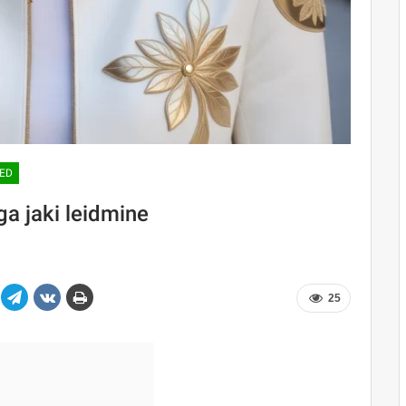
ED
ga jaki leidmine
25