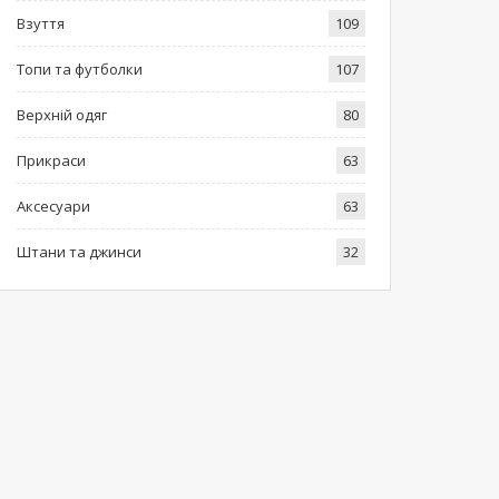
Взуття
109
Топи та футболки
107
Верхній одяг
80
Прикраси
63
Аксесуари
63
Штани та джинси
32