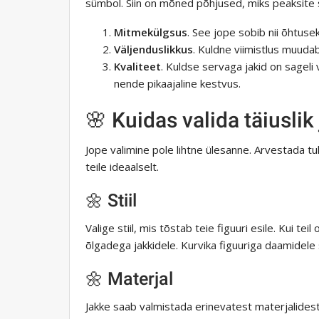
sümbol. Siin on mõned põhjused, miks peaksite 
Mitmekülgsus
. See jope sobib nii õhtusek
Väljenduslikkus
. Kuldne viimistlus muuda
Kvaliteet
. Kuldse servaga jakid on sageli
nende pikaajaline kestvus.
🌸 Kuidas valida täiuslik
Jope valimine pole lihtne ülesanne. Arvestada tu
teile ideaalselt.
🌼 Stiil
Valige stiil, mis tõstab teie figuuri esile. Kui t
õlgadega jakkidele. Kurvika figuuriga daamidele s
🌼 Materjal
Jakke saab valmistada erinevatest materjalidest. 