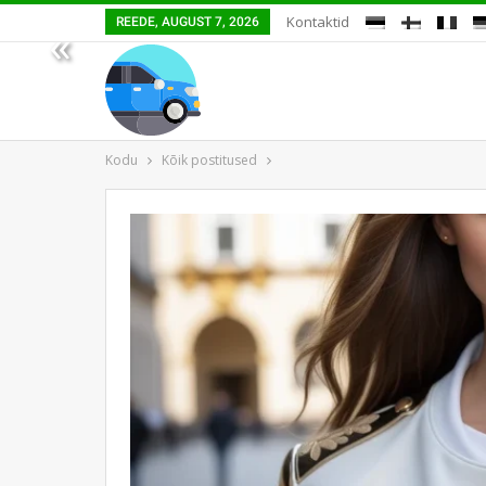
Kontaktid
REEDE, AUGUST 7, 2026
«
Kodu
Kõik postitused