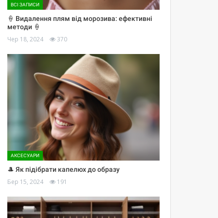
ВСІ ЗАПИСИ
🍦 Видалення плям від морозива: ефективні
методи 🍦
Чер 18, 2024
370
АКСЕСУАРИ
🎩 Як підібрати капелюх до образу
Бер 15, 2024
191