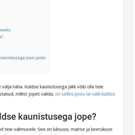
miseks
a?
 kaunistusega jope jaoks
ne välja näha. Kuldse kaunistusega jakk võib olla teie
tanud, millist jopet valida,
on selles poes lai valik kuldse
uldse kaunistusega jope?
sand teie välimusele. See on luksuse, maitse ja keerukuse