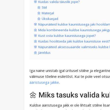
🌸 Kuidas valida täiuslik jope?
🌼 Stiil
🌼 Materjal
🌼 Üksikasjad
🌸 Näpunäiteid kuldse kaunistusega jaki hoolda
🌼 Mida kombineerida kuldse kaunistusega jakig
🌸 Kust osta kuldse kaunistusega jopet?
🌼 Kuidas hoolitseda jaki kuldse kaunistuse eest?
🌸 Näpunäiteid aksessuaaride valimiseks kuldse
🌼 Järeldus
Iga naine unistab igal üritusel stiilne ja elegant
välimuse tõeline esiletõst. Kui te pole veel otsus
ääristusega jakke
.
🌼 Miks tasuks valida k
Kuldse ääristusega jakk ei ole lihtsalt stiilne li