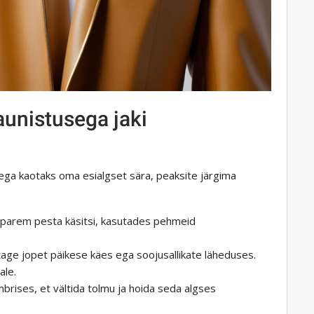
aunistusega jaki
 ega kaotaks oma esialgset sära, peaksite järgima
e parem pesta käsitsi, kasutades pehmeid
tage jopet päikese käes ega soojusallikate läheduses.
ale.
brises, et vältida tolmu ja hoida seda algses