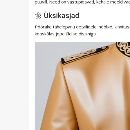
puuvill. Need on vastupidavad, kehale meeldivad
🌼 Üksikasjad
Pöörake tähelepanu detailidele: nööbid, kinnit
kooskõlas jope üldise disainiga.