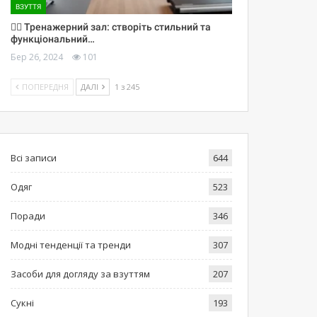
ВЗУТТЯ
🏋️‍♀️ Тренажерний зал: створіть стильний та
функціональний…
Бер 26, 2024
101
ПОПЕРЕДНЯ
ДАЛІ
1 з 245
Всі записи
644
Одяг
523
Поради
346
Модні тенденції та тренди
307
Засоби для догляду за взуттям
207
Сукні
193