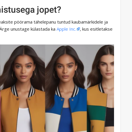
nistusega jopet?
peaksite pöörama tähelepanu tuntud kaubamärkidele ja
. Ärge unustage külastada ka
Apple Inc.
, kus esitletakse