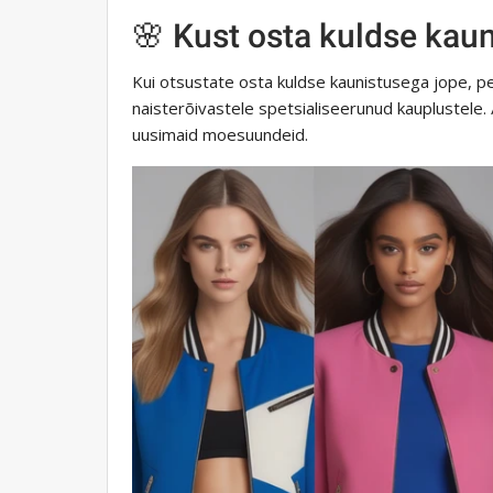
🌸 Kust osta kuldse kau
Kui otsustate osta kuldse kaunistusega jope, 
naisterõivastele spetsialiseerunud kauplustele
uusimaid moesuundeid.