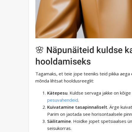
🌸 Näpunäiteid kuldse k
hooldamiseks
Tagamaks, et teie jope teeniks teid pikka aega
mõnda lihtsat hooldusreeglit:
Kätepesu
. Kuldse servaga jakke on kõig
pesuvahendeid
.
Kuivatamine tasapinnaliselt
. Ärge kuiva
Parim on jaotada see horisontaalsele pinn
Säilitamine
. Hoidke jopet spetsiaalses üm
seisukorras.