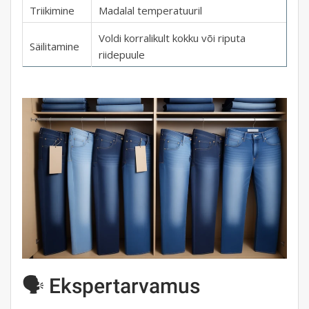
Triikimine
Madalal temperatuuril
Voldi korralikult kokku või riputa
Säilitamine
riidepuule
🗣️ Ekspertarvamus