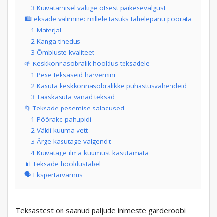
3 Kuivatamisel vältige otsest päikesevalgust
🛍️Teksade valimine: millele tasuks tähelepanu pöörata
1 Materjal
2 Kanga tihedus
3 Õmbluste kvaliteet
🌱 Keskkonnasõbralik hooldus teksadele
1 Pese teksaseid harvemini
2 Kasuta keskkonnasõbralikke puhastusvahendeid
3 Taaskasuta vanad teksad
🌀 Teksade pesemise saladused
1 Pöörake pahupidi
2 Väldi kuuma vett
3 Ärge kasutage valgendit
4 Kuivatage ilma kuumust kasutamata
📊 Teksade hooldustabel
🗣️ Ekspertarvamus
Teksastest on saanud paljude inimeste garderoobi