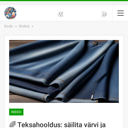
«
»
Kodu
Riided
RIIDED
🌈 Teksahooldus: säilita värvi ja