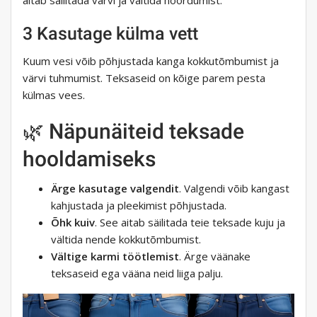
aitab säilitada värvi ja vältida hõõrdumist.
3 Kasutage külma vett
Kuum vesi võib põhjustada kanga kokkutõmbumist ja
värvi tuhmumist. Teksaseid on kõige parem pesta
külmas vees.
🌿 Näpunäiteid teksade
hooldamiseks
Ärge kasutage valgendit
. Valgendi võib kangast
kahjustada ja pleekimist põhjustada.
Õhk kuiv
. See aitab säilitada teie teksade kuju ja
vältida nende kokkutõmbumist.
Vältige karmi töötlemist
. Ärge väänake
teksaseid ega vääna neid liiga palju.