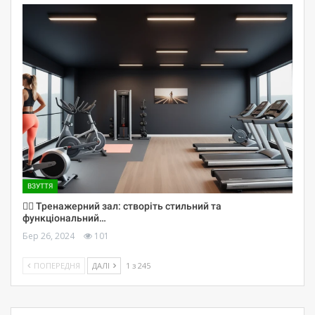
ВЗУТТЯ
🏋️‍♀️ Тренажерний зал: створіть стильний та
функціональний…
Бер 26, 2024
101
ПОПЕРЕДНЯ
ДАЛІ
1 з 245