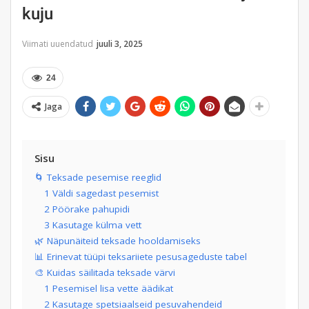
kuju
Viimati uuendatud
juuli 3, 2025
24
Jaga
Sisu
🌀 Teksade pesemise reeglid
1 Väldi sagedast pesemist
2 Pöörake pahupidi
3 Kasutage külma vett
🌿 Näpunäiteid teksade hooldamiseks
📊 Erinevat tüüpi teksariiete pesusageduste tabel
🎨 Kuidas säilitada teksade värvi
1 Pesemisel lisa vette äädikat
2 Kasutage spetsiaalseid pesuvahendeid