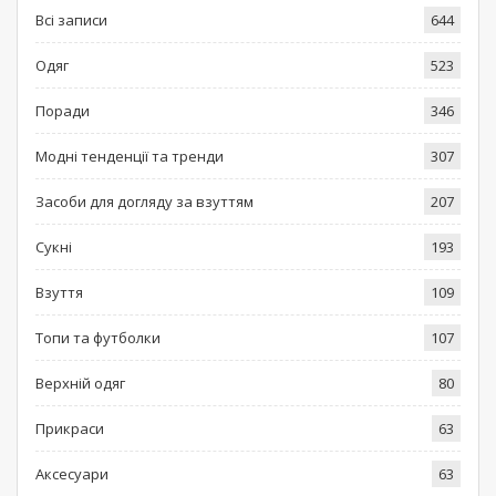
Всі записи
644
Одяг
523
Поради
346
Модні тенденції та тренди
307
Засоби для догляду за взуттям
207
Сукні
193
Взуття
109
Топи та футболки
107
Верхній одяг
80
Прикраси
63
Аксесуари
63