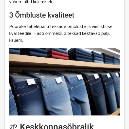
vähem altid kulumisele.
3 Õmbluste kvaliteet
Pöörake tähelepanu teksade õmbluste ja viimistluse
kvaliteedile. Hästi õmmeldud teksad kestavad palju
kauem.
🌱 Keskkonnasõbralik