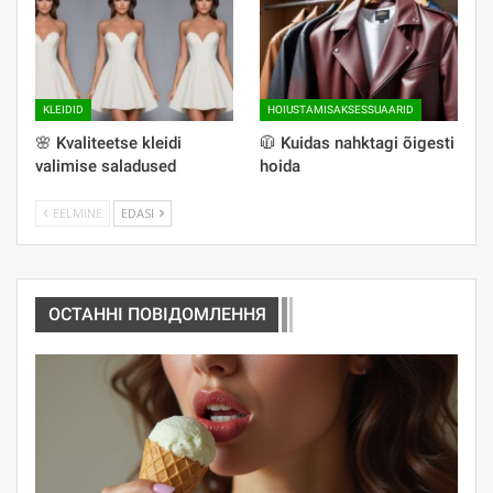
KLEIDID
HOIUSTAMISAKSESSUAARID
🌸 Kvaliteetse kleidi
🧥 Kuidas nahktagi õigesti
valimise saladused
hoida
EELMINE
EDASI
ОСТАННІ ПОВІДОМЛЕННЯ