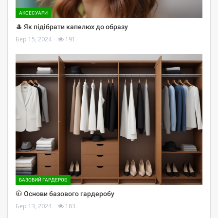
АКСЕСУАРИ
🎩 Як підібрати капелюх до образу
Бер 15, 2024
191
БАЗОВИЙ ГАРДЕРОБ
🧥 Основи базового гардеробу
Бер 13, 2024
183