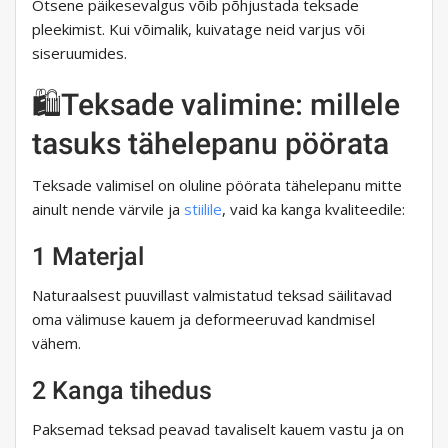
Otsene päikesevalgus võib põhjustada teksade
pleekimist. Kui võimalik, kuivatage neid varjus või
siseruumides.
🛍️Teksade valimine: millele
tasuks tähelepanu pöörata
Teksade valimisel on oluline pöörata tähelepanu mitte
ainult nende värvile ja
stiilile
, vaid ka kanga kvaliteedile:
1 Materjal
Naturaalsest puuvillast valmistatud teksad säilitavad
oma välimuse kauem ja deformeeruvad kandmisel
vähem.
2 Kanga tihedus
Paksemad teksad peavad tavaliselt kauem vastu ja on