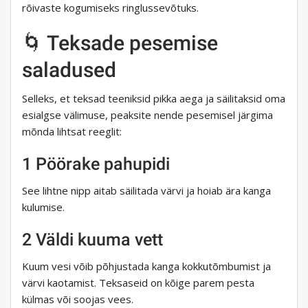
rõivaste kogumiseks ringlussevõtuks.
🌀 Teksade pesemise
saladused
Selleks, et teksad teeniksid pikka aega ja säilitaksid oma
esialgse välimuse, peaksite nende pesemisel järgima
mõnda lihtsat reeglit:
1 Pöörake pahupidi
See lihtne nipp aitab säilitada värvi ja hoiab ära kanga
kulumise.
2 Väldi kuuma vett
Kuum vesi võib põhjustada kanga kokkutõmbumist ja
värvi kaotamist. Teksaseid on kõige parem pesta
külmas või soojas vees.