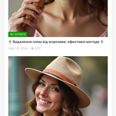
ВСІ ЗАПИСИ
🍦 Видалення плям від морозива: ефективні методи 🍦
Чер 18, 2024
370