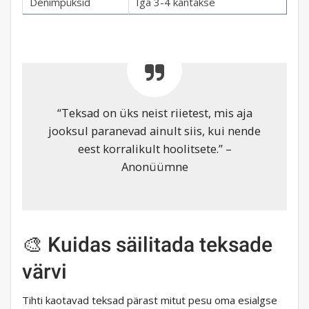
Denimpüksid
Iga 3-4 kantakse
“Teksad on üks neist riietest, mis aja
jooksul paranevad ainult siis, kui nende
eest korralikult hoolitsete.” –
Anonüümne
🎨 Kuidas säilitada teksade
värvi
Tihti kaotavad teksad pärast mitut pesu oma esialgse