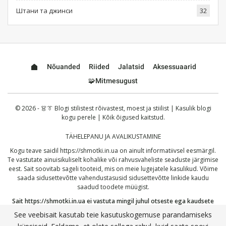
Штани та джинси
32
Nõuanded
Riided
Jalatsid
Aksessuaarid
🧩Mitmesugust
© 2026 - 👗👔 Blogi stilistest rõivastest, moest ja stiilist | Kasulik blogi
kogu perele | Kõik õigused kaitstud.
TÄHELEPANU JA AVALIKUSTAMINE
Kogu teave saidil
https://shmotki.in.ua
on ainult informatiivsel eesmärgil.
Te vastutate ainuisikuliselt kohalike või rahvusvaheliste seaduste järgimise
eest. Sait soovitab sageli tooteid, mis on meie lugejatele kasulikud. Võime
saada sidusettevõtte vahendustasusid sidusettevõtte linkide kaudu
saadud toodete müügist.
Sait
https://shmotki.in.ua
ei vastuta mingil juhul otseste ega kaudsete
kahjude eest, mis võivad tuleneda siin avaldatud teabe kasutamisest või
See veebisait kasutab teie kasutuskogemuse parandamiseks
väärkasutusest. Jätkates kinnitate, et olete lugenud ja nõustunud meie