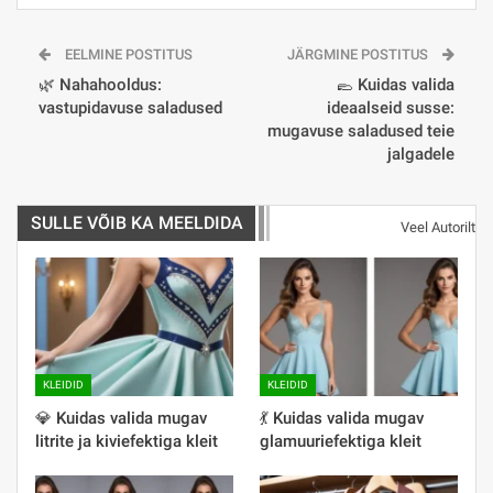
EELMINE POSTITUS
JÄRGMINE POSTITUS
🌿 Nahahooldus:
🥿 Kuidas valida
vastupidavuse saladused
ideaalseid susse:
mugavuse saladused teie
jalgadele
SULLE VÕIB KA MEELDIDA
Veel Autorilt
KLEIDID
KLEIDID
💎 Kuidas valida mugav
💃 Kuidas valida mugav
litrite ja kiviefektiga kleit
glamuuriefektiga kleit