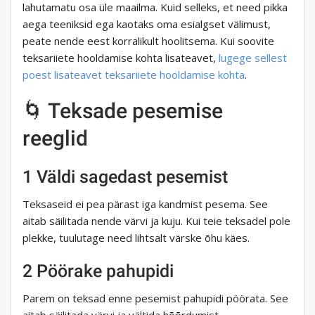
lahutamatu osa üle maailma. Kuid selleks, et need pikka
aega teeniksid ega kaotaks oma esialgset välimust,
peate nende eest korralikult hoolitsema. Kui soovite
teksariiete hooldamise kohta lisateavet,
lugege sellest
poest lisateavet teksariiete hooldamise kohta
.
🌀 Teksade pesemise
reeglid
1 Väldi sagedast pesemist
Teksaseid ei pea pärast iga kandmist pesema. See
aitab säilitada nende värvi ja kuju. Kui teie teksadel pole
plekke, tuulutage need lihtsalt värske õhu käes.
2 Pöörake pahupidi
Parem on teksad enne pesemist pahupidi pöörata. See