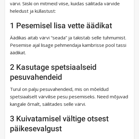
värvi. Siiski on mitmeid viise, kuidas säilitada värvide
heledust ja küllastust:
1 Pesemisel lisa vette äädikat
Äädikas aitab värvi “seada” ja takistab selle tuhmumist.
Pesemise ajal lisage pehmendaja kambrisse pool tassi
äädikat.
2 Kasutage spetsiaalseid
pesuvahendeid
Turul on palju pesuvahendeid, mis on mõeldud
spetsiaalselt värvilise pesu pesemiseks. Need mõjuvad
kangale õrnalt, säilitades selle värvi.
3 Kuivatamisel vältige otsest
päikesevalgust