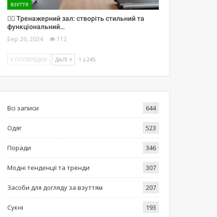
ВЗУТТЯ
🏋️‍♀️ Тренажерний зал: створіть стильний та
функціональний…
Бер 26, 2024
112
ПОПЕРЕДНЯ
ДАЛІ
1 з 245
Всі записи
644
Одяг
523
Поради
346
Модні тенденції та тренди
307
Засоби для догляду за взуттям
207
Сукні
193