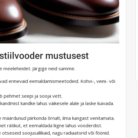
stiilvooder mustusest
tage meeleheidet. Järgige neid samme.
avad erinevaid eemaldamismeetodeid. Kohvi-, veini- või
ib pehmet seepi ja sooja vett.
andmist kandke lahus väikesele alale ja laske kuivada.
e määrdunud piirkonda õrnalt, ilma kangast venitamata.
et rätikut, et eemaldada liigne lahus vooderdist.
ge otseseid soojusallikaid, nagu radiaatorid või föönid.