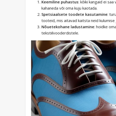
Keemiline puhastus
: kõiki kangaid ei s
kahaneda või oma kuju kaotada.
Spetsiaalsete toodete kasutamine
: tu
tooteid, mis aitavad kaitsta neid kulumise
Nõuetekohane ladustamine
: hoidke oma
tekstiilvooderdistele.