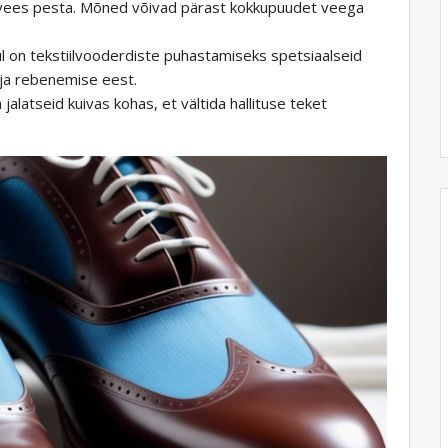
aa vees pesta. Mõned võivad pärast kokkupuudet veega
rul on tekstiilvooderdiste puhastamiseks spetsiaalseid
 ja rebenemise eest.
 jalatseid kuivas kohas, et vältida hallituse teket