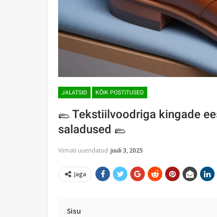
JALATSID
KÕIK POSTITUSED
🥿 Tekstiilvoodriga kingade e
saladused 🥿
Viimati uuendatud
juuli 3, 2025
Jaga
Sisu