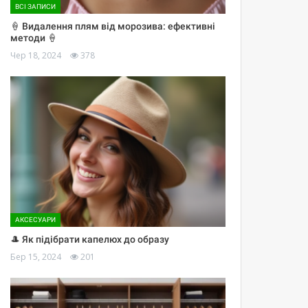
ВСІ ЗАПИСИ
🍦 Видалення плям від морозива: ефективні
методи 🍦
Чер 18, 2024
378
АКСЕСУАРИ
🎩 Як підібрати капелюх до образу
Бер 15, 2024
201