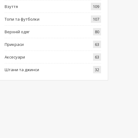
Взуття
109
Топи та футболки
107
Верхній одяг
80
Прикраси
63
Аксесуари
63
Штани та джинси
32