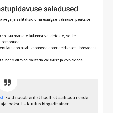
vastupidavuse saladused
ka aega ja säilitaksid oma esialgse välimuse, peaksite
orda
: Kui märkate kulumist või defekte, võtke
t remontida.
 ventilatsioon aitab vabaneda ebameeldivatest lõhnadest
te
: need aitavad säilitada värskust ja kõrvaldada
st
, kuid nõuab erilist hoolt, et säilitada nende
aja jooksul. – kuulus kingadisainer