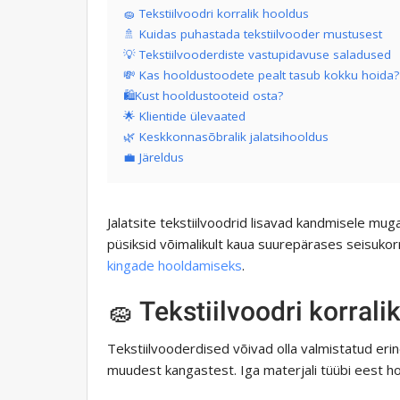
🧽 Tekstiilvoodri korralik hooldus
🚿 Kuidas puhastada tekstiilvooder mustusest
💡 Tekstiilvooderdiste vastupidavuse saladused
💸 Kas hooldustoodete pealt tasub kokku hoida?
🛍Kust hooldustooteid osta?
🌟 Klientide ülevaated
🌿 Keskkonnasõbralik jalatsihooldus
💼 Järeldus
Jalatsite tekstiilvoodrid lisavad kandmisele muga
püsiksid võimalikult kaua suurepärases seisuko
kingade hooldamiseks
.
🧽 Tekstiilvoodri korrali
Tekstiilvooderdised võivad olla valmistatud erine
muudest kangastest. Iga materjali tüübi eest 