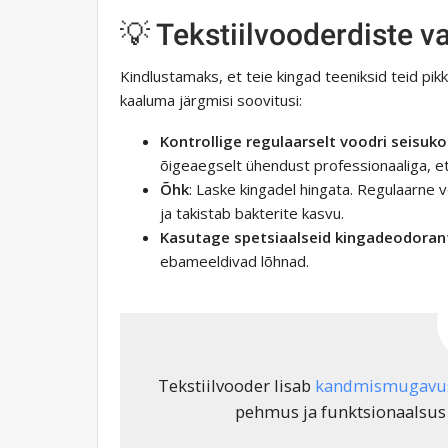
💡 Tekstiilvooderdiste 
Kindlustamaks, et teie kingad teeniksid teid pik
kaaluma järgmisi soovitusi:
Kontrollige regulaarselt voodri seisuk
õigeaegselt ühendust professionaaliga, e
Õhk
: Laske kingadel hingata. Regulaarne
ja takistab bakterite kasvu.
Kasutage spetsiaalseid kingadeodoran
ebameeldivad lõhnad.
Tekstiilvooder lisab
kandmismugavu
pehmus ja funktsionaalsus 