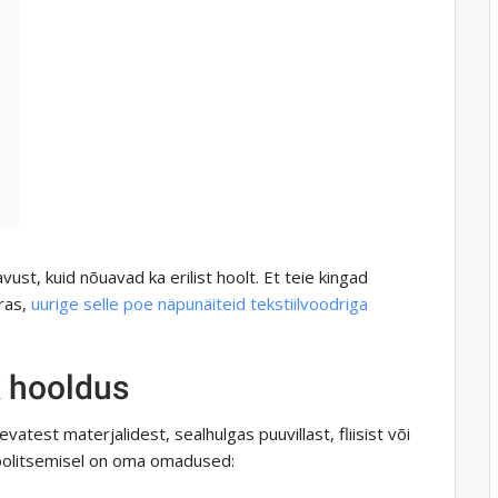
vust, kuid nõuavad ka erilist hoolt. Et teie kingad
rras,
uurige selle poe näpunäiteid tekstiilvoodriga
k hooldus
vatest materjalidest, sealhulgas puuvillast, fliisist või
hoolitsemisel on oma omadused: