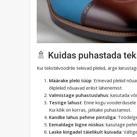
🚿 Kuidas puhastada tek
Kui tekstiilvoodrile tekivad plekid, ärge kiirus
Määrake pleki tüüp
: Erinevad plekid nõu
õliplekid nõuavad erilist lähenemist.
Valmistage puhastuslahus
: kasutada võ
Testige lahust
: Enne kogu vooderdusele k
Kui kõik on korras, jätkake puhastamist.
Kandke lahus pehme pintsliga
: Töödelg
Eemaldage liigne niiskus
: kasutage pehm
Laske kingadel täielikult kuivada
: Välti