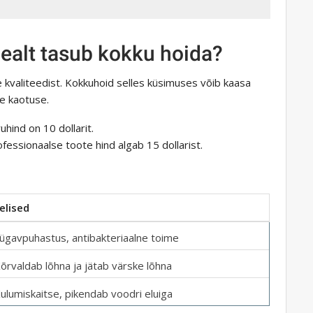
ealt tasub kokku hoida?
kvaliteedist. Kokkuhoid selles küsimuses võib kaasa
e kaotuse.
hind on 10 dollarit.
essionaalse toote hind algab 15 dollarist.
elised
ügavpuhastus, antibakteriaalne toime
õrvaldab lõhna ja jätab värske lõhna
ulumiskaitse, pikendab voodri eluiga