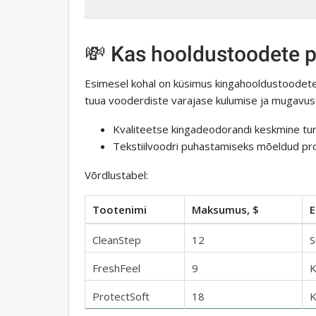
💸 Kas hooldustoodete p
Esimesel kohal on küsimus kingahooldustoodete 
tuua vooderdiste varajase kulumise ja mugavus
Kvaliteetse kingadeodorandi keskmine turu
Tekstiilvoodri puhastamiseks mõeldud prof
Võrdlustabel:
Tootenimi
Maksumus, $
E
CleanStep
12
S
FreshFeel
9
K
ProtectSoft
18
K