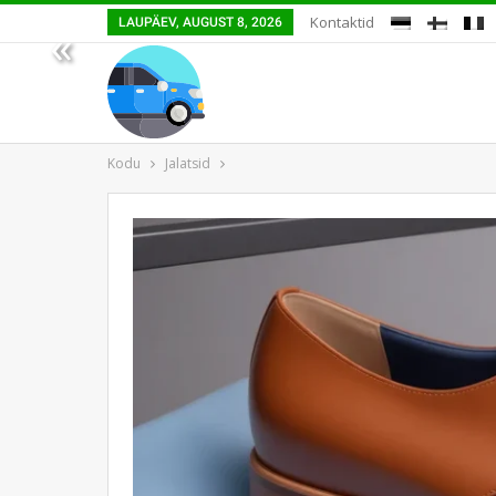
Kontaktid
LAUPÄEV, AUGUST 8, 2026
«
Kodu
Jalatsid