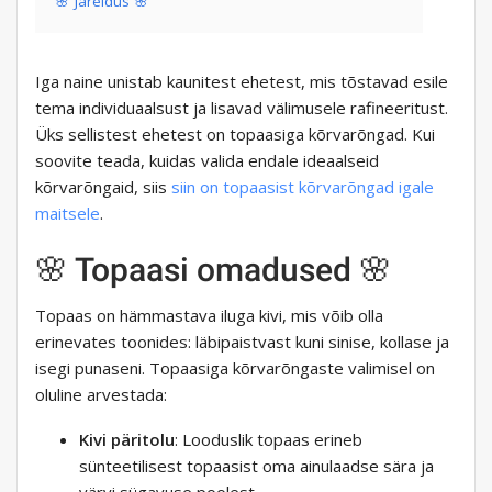
🌸 Järeldus 🌸
Iga naine unistab kaunitest ehetest, mis tõstavad esile
tema individuaalsust ja lisavad välimusele rafineeritust.
Üks sellistest ehetest on topaasiga kõrvarõngad. Kui
soovite teada, kuidas valida endale ideaalseid
kõrvarõngaid, siis
siin on topaasist kõrvarõngad igale
maitsele
.
🌸 Topaasi omadused 🌸
Topaas on hämmastava iluga kivi, mis võib olla
erinevates toonides: läbipaistvast kuni sinise, kollase ja
isegi punaseni. Topaasiga kõrvarõngaste valimisel on
oluline arvestada:
Kivi päritolu
: Looduslik topaas erineb
sünteetilisest topaasist oma ainulaadse sära ja