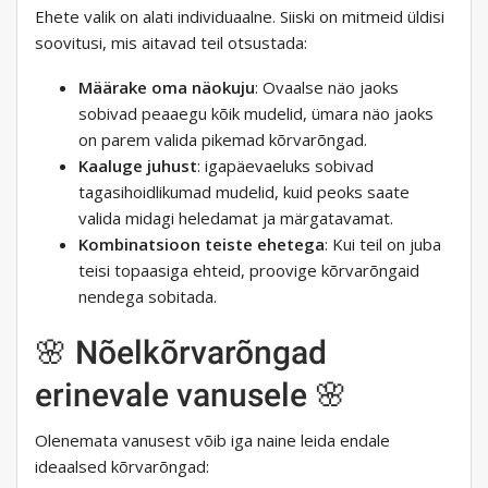
Ehete valik on alati individuaalne. Siiski on mitmeid üldisi
soovitusi, mis aitavad teil otsustada:
Määrake oma näokuju
: Ovaalse näo jaoks
sobivad peaaegu kõik mudelid, ümara näo jaoks
on parem valida pikemad kõrvarõngad.
Kaaluge juhust
: igapäevaeluks sobivad
tagasihoidlikumad mudelid, kuid peoks saate
valida midagi heledamat ja märgatavamat.
Kombinatsioon teiste ehetega
: Kui teil on juba
teisi topaasiga ehteid, proovige kõrvarõngaid
nendega sobitada.
🌸 Nõelkõrvarõngad
erinevale vanusele 🌸
Olenemata vanusest võib iga naine leida endale
ideaalsed kõrvarõngad: