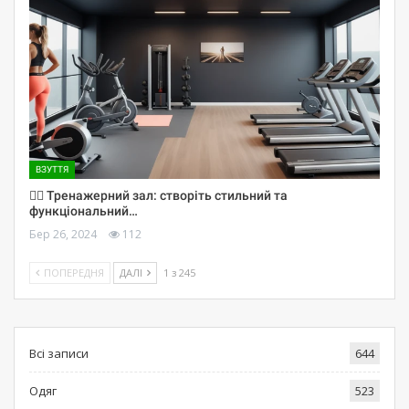
ВЗУТТЯ
🏋️‍♀️ Тренажерний зал: створіть стильний та
функціональний…
Бер 26, 2024
112
ПОПЕРЕДНЯ
ДАЛІ
1 з 245
Всі записи
644
Одяг
523