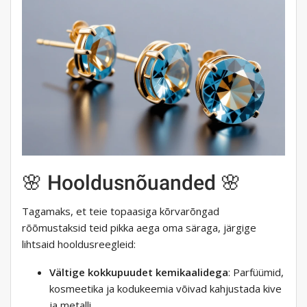
🌸 Hooldusnõuanded 🌸
Tagamaks, et teie topaasiga kõrvarõngad
rõõmustaksid teid pikka aega oma säraga, järgige
lihtsaid hooldusreegleid:
Vältige kokkupuudet kemikaalidega
: Parfüümid,
kosmeetika ja kodukeemia võivad kahjustada kive
ja metalli.