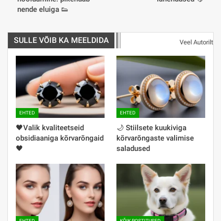
nende eluiga 👟
SULLE VÕIB KA MEELDIDA
Veel Autorilt
EHTED
EHTED
🖤️Valik kvaliteetseid
🌙 Stiilsete kuukiviga
obsidiaaniga kõrvarõngaid
kõrvarõngaste valimise
🖤
saladused
EHTED
KÕIK POSTITUSED