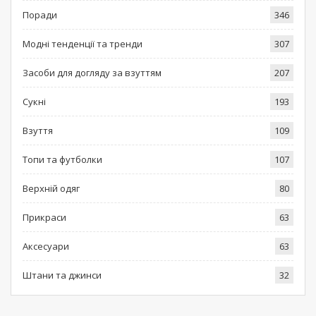
Поради
346
Модні тенденції та тренди
307
Засоби для догляду за взуттям
207
Сукні
193
Взуття
109
Топи та футболки
107
Верхній одяг
80
Прикраси
63
Аксесуари
63
Штани та джинси
32