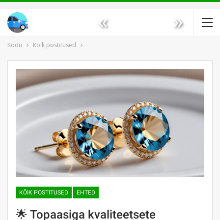
«
»
Kodu
Kõik postitused
KÕIK POSTITUSED
EHTED
🌟 Topaasiga kvaliteetsete