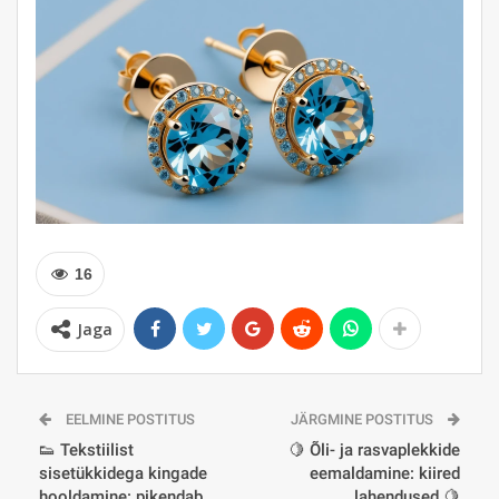
16
Jaga
EELMINE POSTITUS
JÄRGMINE POSTITUS
👟 Tekstiilist
🍋 Õli- ja rasvaplekkide
sisetükkidega kingade
eemaldamine: kiired
hooldamine: pikendab
lahendused 🍋