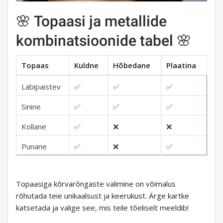
🌸 Topaasi ja metallide
kombinatsioonide tabel 🌸
Topaas
Kuldne
Hõbedane
Plaatina
Läbipaistev
✅
✅
✅
Sinine
✅
✅
✅
Kollane
✅
❌
❌
Punane
✅
❌
✅
Topaasiga kõrvarõngaste valimine on võimalus
rõhutada teie unikaalsust ja keerukust. Ärge kartke
katsetada ja valige see, mis teile tõeliselt meeldib!