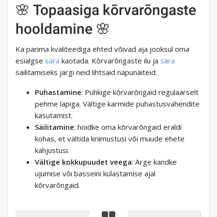
🌸 Topaasiga kõrvarõngaste
hooldamine 🌸
Ka parima kvaliteediga ehted võivad aja jooksul oma
esialgse
sära
kaotada. Kõrvarõngaste ilu ja
sära
säilitamiseks järgi neid lihtsaid näpunäiteid:
Puhastamine
: Pühkige kõrvarõngaid regulaarselt
pehme lapiga. Vältige karmide puhastusvahendite
kasutamist.
Säilitamine
: hoidke oma kõrvarõngaid eraldi
kohas, et vältida kriimustusi või muude ehete
kahjustusi.
Vältige kokkupuudet veega
: Ärge kandke
ujumise või basseini külastamise ajal
kõrvarõngaid.