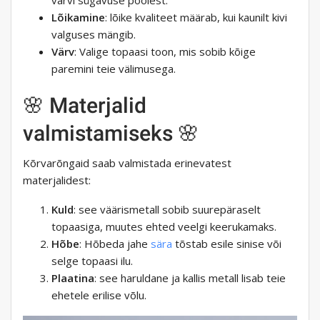
värvi sügavuse poolest.
Lõikamine
: lõike kvaliteet määrab, kui kaunilt kivi
valguses mängib.
Värv
: Valige topaasi toon, mis sobib kõige
paremini teie välimusega.
🌸 Materjalid
valmistamiseks 🌸
Kõrvarõngaid saab valmistada erinevatest
materjalidest:
Kuld
: see väärismetall sobib suurepäraselt
topaasiga, muutes ehted veelgi keerukamaks.
Hõbe
: Hõbeda jahe
sära
tõstab esile sinise või
selge topaasi ilu.
Plaatina
: see haruldane ja kallis metall lisab teie
ehetele erilise võlu.