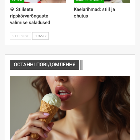
💎 Stiilsete
Kaelarihmad: stiil ja
rippkõrvarõngaste
ohutus
valimise saladused
EELMINE
EDASI
ОСТАННІ ПОВІДОМЛЕННЯ