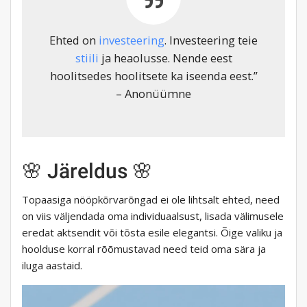
Ehted on
investeering
. Investeering teie
stiili
ja heaolusse. Nende eest
hoolitsedes hoolitsete ka iseenda eest.”
– Anonüümne
🌸 Järeldus 🌸
Topaasiga nööpkõrvarõngad ei ole lihtsalt ehted, need
on viis väljendada oma individuaalsust, lisada välimusele
eredat aktsendit või tõsta esile elegantsi. Õige valiku ja
hoolduse korral rõõmustavad need teid oma sära ja
iluga aastaid.