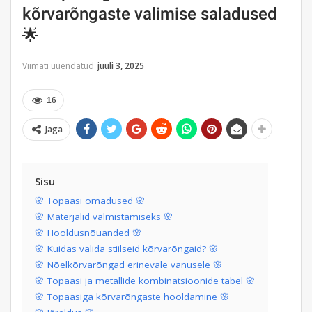
kõrvarõngaste valimise saladused
🌟
Viimati uuendatud
juuli 3, 2025
16
Jaga
Sisu
🌸 Topaasi omadused 🌸
🌸 Materjalid valmistamiseks 🌸
🌸 Hooldusnõuanded 🌸
🌸 Kuidas valida stiilseid kõrvarõngaid? 🌸
🌸 Nõelkõrvarõngad erinevale vanusele 🌸
🌸 Topaasi ja metallide kombinatsioonide tabel 🌸
🌸 Topaasiga kõrvarõngaste hooldamine 🌸