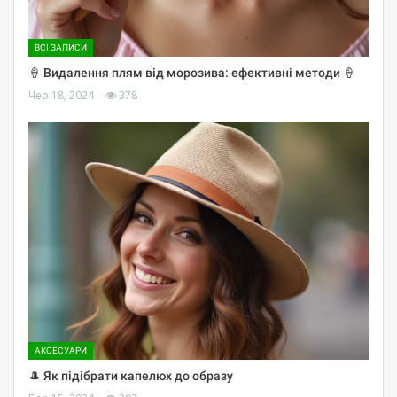
ВСІ ЗАПИСИ
🍦 Видалення плям від морозива: ефективні методи 🍦
Чер 18, 2024
378
АКСЕСУАРИ
🎩 Як підібрати капелюх до образу