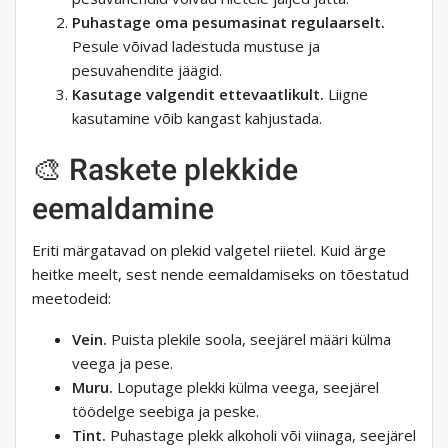
Puhastage oma pesumasinat regulaarselt.
Pesule võivad ladestuda mustuse ja
pesuvahendite jäägid.
Kasutage valgendit ettevaatlikult.
Liigne
kasutamine võib kangast kahjustada.
🎨 Raskete plekkide
eemaldamine
Eriti märgatavad on plekid valgetel riietel. Kuid ärge
heitke meelt, sest nende eemaldamiseks on tõestatud
meetodeid:
Vein.
Puista plekile soola, seejärel määri külma
veega ja pese.
Muru.
Loputage plekki külma veega, seejärel
töödelge seebiga ja peske.
Tint.
Puhastage plekk alkoholi või viinaga, seejärel