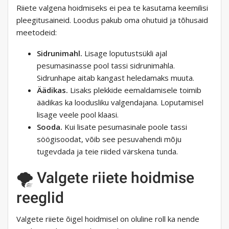
Riiete valgena hoidmiseks ei pea te kasutama keemilisi
pleegitusaineid. Loodus pakub oma ohutuid ja tõhusaid
meetodeid:
Sidrunimahl.
Lisage loputustsükli ajal
pesumasinasse pool tassi sidrunimahla.
Sidrunhape aitab kangast heledamaks muuta.
Äädikas.
Lisaks plekkide eemaldamisele toimib
äädikas ka loodusliku valgendajana. Loputamisel
lisage veele pool klaasi.
Sooda.
Kui lisate pesumasinale poole tassi
söögisoodat, võib see pesuvahendi mõju
tugevdada ja teie riided värskena tunda.
🌪️ Valgete riiete hoidmise
reeglid
Valgete riiete õigel hoidmisel on oluline roll ka nende