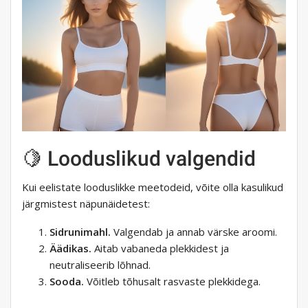
🍋 Looduslikud valgendid
Kui eelistate looduslikke meetodeid, võite olla kasulikud
järgmistest näpunäidetest:
Sidrunimahl.
Valgendab ja annab värske aroomi.
Äädikas.
Aitab vabaneda plekkidest ja
neutraliseerib lõhnad.
Sooda.
Võitleb tõhusalt rasvaste plekkidega.