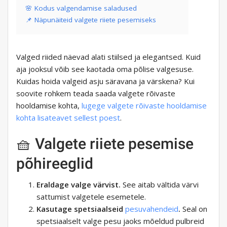
🌸 Kodus valgendamise saladused
📌 Näpunäiteid valgete riiete pesemiseks
Valged riided näevad alati stiilsed ja elegantsed. Kuid
aja jooksul võib see kaotada oma põlise valgesuse.
Kuidas hoida valgeid asju säravana ja värskena? Kui
soovite rohkem teada saada valgete rõivaste
hooldamise kohta,
lugege valgete rõivaste hooldamise
kohta lisateavet sellest poest
.
🧺 Valgete riiete pesemise
põhireeglid
Eraldage valge värvist.
See aitab vältida värvi
sattumist valgetele esemetele.
Kasutage spetsiaalseid
pesuvahendeid
.
Seal on
spetsiaalselt valge pesu jaoks mõeldud pulbreid