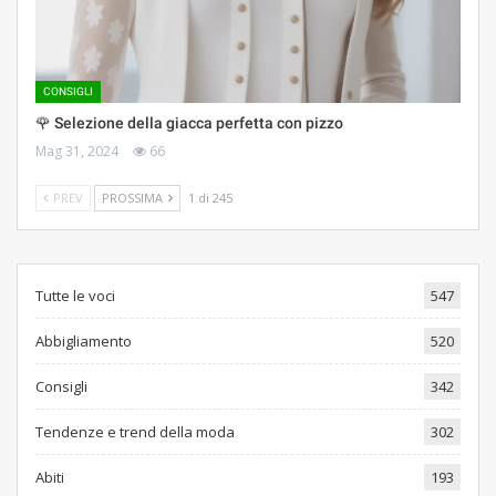
CONSIGLI
🌹 Selezione della giacca perfetta con pizzo
Mag 31, 2024
66
PREV
PROSSIMA
1 di 245
Tutte le voci
547
Abbigliamento
520
Consigli
342
Tendenze e trend della moda
302
Abiti
193