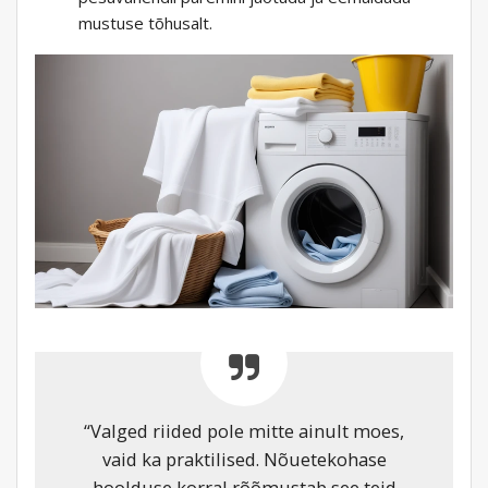
mustuse tõhusalt.
“Valged riided pole mitte ainult moes,
vaid ka praktilised. Nõuetekohase
hoolduse korral rõõmustab see teid