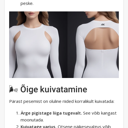
peske.
🌬️ Õige kuivatamine
Pärast pesemist on oluline riided korralikult kuivatada:
Ärge pigistage liiga tugevalt.
See võib kangast
moonutada.
Kuivatage varjus.
Otsene päikesevalgus võib