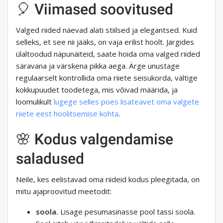
🎈 Viimased soovitused
Valged riided näevad alati stiilsed ja elegantsed. Kuid
selleks, et see nii jääks, on vaja erilist hoolt. Järgides
ülaltoodud näpunäiteid, saate hoida oma valged riided
säravana ja värskena pikka aega. Ärge unustage
regulaarselt kontrollida oma riiete seisukorda, vältige
kokkupuudet toodetega, mis võivad määrida, ja
loomulikult
lugege selles poes lisateavet oma valgete
riiete eest hoolitsemise kohta
.
🌸 Kodus valgendamise
saladused
Neile, kes eelistavad oma riideid kodus pleegitada, on
mitu ajaproovitud meetodit:
soola.
Lisage pesumasinasse pool tassi soola.