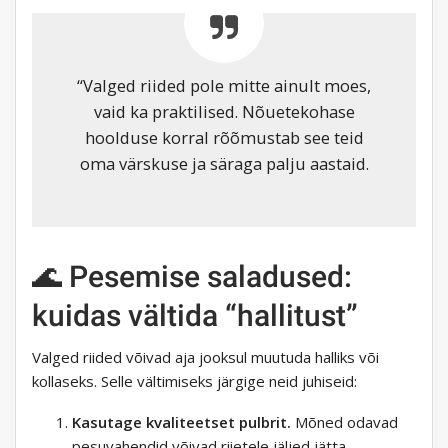
“Valged riided pole mitte ainult moes,
vaid ka praktilised. Nõuetekohase
hoolduse korral rõõmustab see teid
oma värskuse ja säraga palju aastaid.
🌊 Pesemise saladused:
kuidas vältida “hallitust”
Valged riided võivad aja jooksul muutuda halliks või
kollaseks. Selle vältimiseks järgige neid juhiseid:
Kasutage kvaliteetset pulbrit.
Mõned odavad
pesuvahendid võivad riietele jäljed jätta.