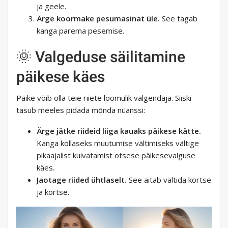
ja geele.
Ärge koormake pesumasinat üle.
See tagab
kanga parema pesemise.
🌞 Valgeduse säilitamine
päikese käes
Päike võib olla teie riiete loomulik valgendaja. Siiski
tasub meeles pidada mõnda nüanssi:
Ärge jätke riideid liiga kauaks päikese kätte.
Kanga kollaseks muutumise vältimiseks vältige
pikaajalist kuivatamist otsese päikesevalguse
käes.
Jaotage riided ühtlaselt.
See aitab vältida kortse
ja kortse.