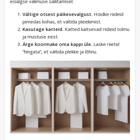
esialgse välimuse säilitamisel:
Vältige otsest päikesevalgust.
Hoidke riideid
pimedas kohas, et vältida pleekimist.
Kasutage katteid.
Katted kaitsevad riideid tolmu
ja mustuse eest.
Ärge koormake oma kappi üle.
Laske riietel
“hingata”, et vältida plekke ja lõhnu.