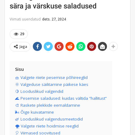
sära ja värskuse saladused
Viimati uuendatud
dets. 27, 2024
29
Jaga
Sisu
🧺 Valgete riiete pesemise põhireeglid
🌞 Valgeduse säilitamine päikese käes
🍋 Looduslikud valgendid
🌊 Pesemise saladused: kuidas vältida “hallitust”
🎨 Raskete plekkide eemaldamine
🌬️ Õige kuivatamine
🌿 Looduslikud valgendusmeetodid
🌪️ Valgete riiete hoidmise reeglid
🎈 Viimased soovitused