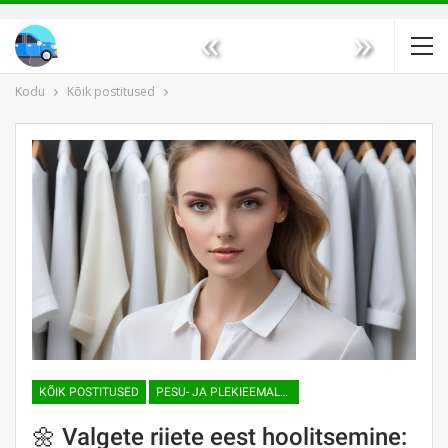
«
»
Kodu
Kõik postitused
KÕIK POSTITUSED
PESU- JA PLEKIEEMALDUSVAHENDID
🌼 Valgete riiete eest hoolitsemine: