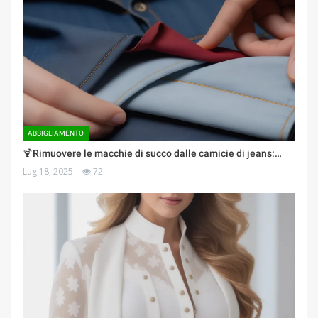
ABBIGLIAMENTO
🍹Rimuovere le macchie di succo dalle camicie di jeans:…
Lug 18, 2025
72