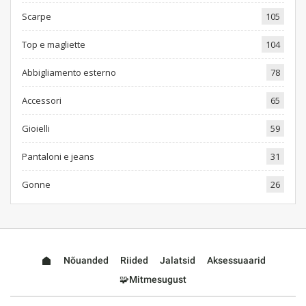
Scarpe
105
Top e magliette
104
Abbigliamento esterno
78
Accessori
65
Gioielli
59
Pantaloni e jeans
31
Gonne
26
Nõuanded
Riided
Jalatsid
Aksessuaarid
🧩Mitmesugust