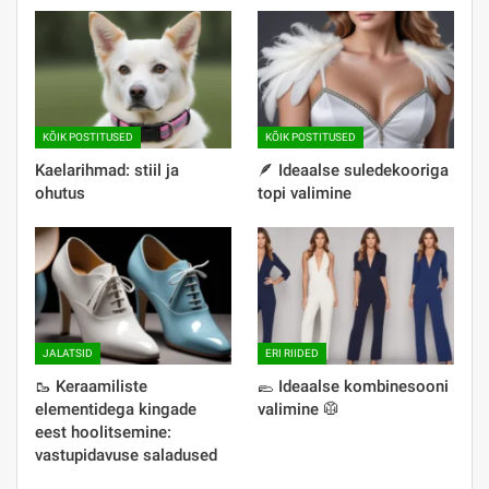
KÕIK POSTITUSED
KÕIK POSTITUSED
Kaelarihmad: stiil ja
🪶 Ideaalse suledekooriga
ohutus
topi valimine
JALATSID
ERI RIIDED
🥾 Keraamiliste
🥿 Ideaalse kombinesooni
elementidega kingade
valimine 🥼
eest hoolitsemine:
vastupidavuse saladused