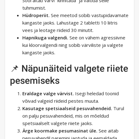
Sool aitab värvi “kinnitada” ja vältida selle
tuhmumist.
Hüdroperiit.
See meetod sobib vastupidavamate
kangaste jaoks. Lahustage 2 tabletti 10 liitris
vees ja leotage riideid 30 minutit.
Hapnikuga valgendi.
See on vähem agressiivne
kui kloorvalgendi ning sobib värviliste ja valgete
kangaste jaoks.
📌 Näpunäiteid valgete riiete
pesemiseks
Eraldage valge värvist.
Isegi heledad toonid
võivad valgeid riideid pestes muuta.
Kasutage spetsiaalseid pesuvahendeid.
Turul
on palju pesuvahendeid, mis on mõeldud
spetsiaalselt valgete riiete jaoks.
Ärge koormake pesumasinat üle.
See aitab
pesuvahendil paremini jaotuda ja eemaldada