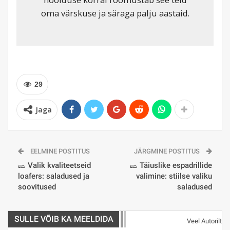
oma värskuse ja säraga palju aastaid.
29
Jaga
EELMINE POSTITUS
JÄRGMINE POSTITUS
🥿 Valik kvaliteetseid
🥿 Täiuslike espadrillide
loafers: saladused ja
valimine: stiilse valiku
soovitused
saladused
SULLE VÕIB KA MEELDIDA
Veel Autorilt