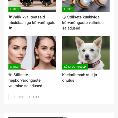
EHTED
EHTED
🖤️Valik kvaliteetseid
🌙 Stiilsete kuukiviga
obsidiaaniga kõrvarõngaid
kõrvarõngaste valimise
🖤
saladused
EHTED
KÕIK POSTITUSED
💎 Stiilsete
Kaelarihmad: stiil ja
rippkõrvarõngaste
ohutus
valimise saladused
EELMINE
EDASI