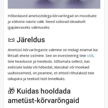
Hõbedased ametüstidega kõrvarõngad on moodsate
ja stiilsete naiste valik. Need sobivad ideaalselt
igapäevaseks välimuseks.
📜 Järeldus
Ametüst-kõrvarõngaste valimine on midagi enamat kui
lihtsalt ehete ostmine. See on investeering teie
stiili
,
teie heaolusse ja meeleolu. Sõltumata sellest, kas
eelistate kulda või hõbedat, klassikat või moekaid
uudisesemeid, on peamine, et ehted rõhutaksid teie
isikupära ja teeksid teid õnnelikuks.
🎁 Kuidas hooldada
ametüst-kõrvarõngaid