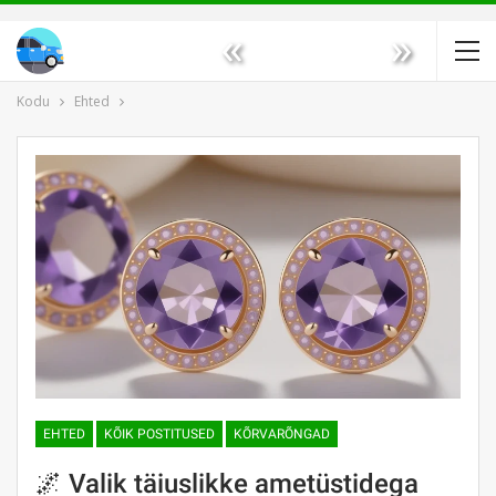
«
»
Kodu
Ehted
EHTED
KÕIK POSTITUSED
KÕRVARÕNGAD
🌌 Valik täiuslikke ametüstidega