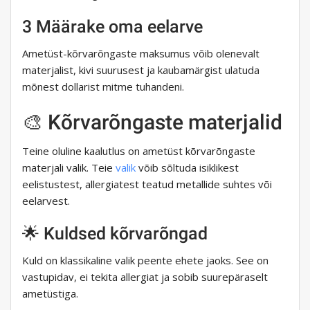
3 Määrake oma eelarve
Ametüst-kõrvarõngaste maksumus võib olenevalt
materjalist, kivi suurusest ja kaubamärgist ulatuda
mõnest dollarist mitme tuhandeni.
🎨 Kõrvarõngaste materjalid
Teine oluline kaalutlus on ametüst kõrvarõngaste
materjali valik. Teie
valik
võib sõltuda isiklikest
eelistustest, allergiatest teatud metallide suhtes või
eelarvest.
🌟 Kuldsed kõrvarõngad
Kuld on klassikaline valik peente ehete jaoks. See on
vastupidav, ei tekita allergiat ja sobib suurepäraselt
ametüstiga.