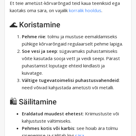
Et teie ametüst-kõrvarõngad teid kaua teeniksid ega
kaotaks oma sära, on vajalik
korralik hooldus
.
🌊 Koristamine
Pehme riie
: tolmu ja mustuse eemaldamiseks
pühkige kõrvarõngaid regulaarselt pehme lapiga.
Soe vesi ja seep
: sügavamaks puhastamiseks
võite kasutada sooja vett ja veidi seepi. Pärast
puhastamist loputage ehteid kindlasti ja
kuivatage.
Vältige tugevatoimelisi puhastusvahendeid
:
need võivad kahjustada ametüsti või metalli.
🛍 Säilitamine
Eraldatud muudest ehetest
: Kriimustuste või
kahjustuste vältimiseks.
Pehmes kotis või karbis
: see hoiab ära tolmu
sisenemise ja säilitab kivi
sära.