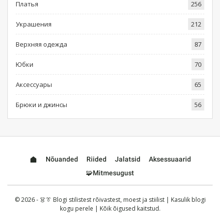
Платья
256
Украшения
212
Верхняя одежда
87
Юбки
70
Аксессуары
65
Брюки и джинсы
56
Nõuanded
Riided
Jalatsid
Aksessuaarid
🧩Mitmesugust
© 2026 - 👗👔 Blogi stilistest rõivastest, moest ja stiilist | Kasulik blogi
kogu perele | Kõik õigused kaitstud.