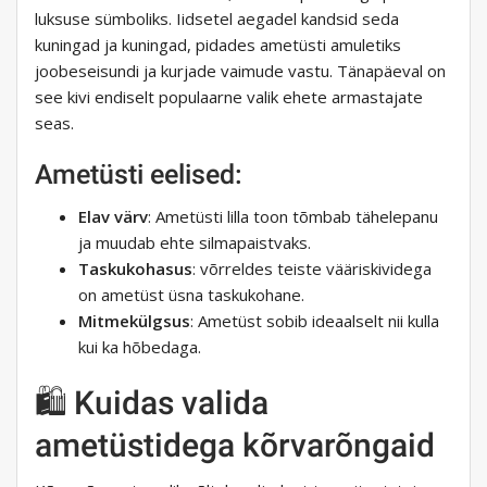
luksuse sümboliks. Iidsetel aegadel kandsid seda
kuningad ja kuningad, pidades ametüsti amuletiks
joobeseisundi ja kurjade vaimude vastu. Tänapäeval on
see kivi endiselt populaarne valik ehete armastajate
seas.
Ametüsti eelised:
Elav värv
: Ametüsti lilla toon tõmbab tähelepanu
ja muudab ehte silmapaistvaks.
Taskukohasus
: võrreldes teiste vääriskividega
on ametüst üsna taskukohane.
Mitmekülgsus
: Ametüst sobib ideaalselt nii kulla
kui ka hõbedaga.
🛍 Kuidas valida
ametüstidega kõrvarõngaid