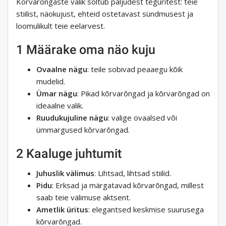
Kõrvarõngaste valik sõltub paljudest teguritest: teie
stiilist, näokujust, ehteid ostetavast sündmusest ja
loomulikult teie eelarvest.
1 Määrake oma näo kuju
Ovaalne nägu
: teile sobivad peaaegu kõik
mudelid.
Ümar nägu
: Pikad kõrvarõngad ja kõrvarõngad on
ideaalne valik.
Ruudukujuline nägu
: valige ovaalsed või
ümmargused kõrvarõngad.
2 Kaaluge juhtumit
Juhuslik välimus
: Lihtsad, lihtsad stiilid.
Pidu
: Erksad ja märgatavad kõrvarõngad, millest
saab teie välimuse aktsent.
Ametlik üritus
: elegantsed keskmise suurusega
kõrvarõngad.