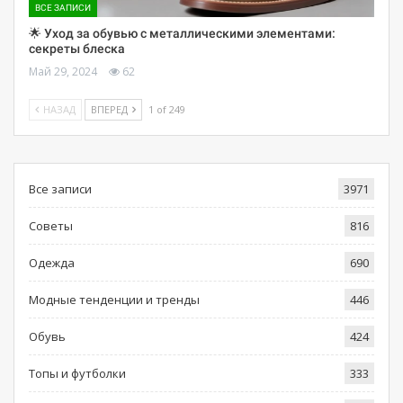
ВСЕ ЗАПИСИ
🌟 Уход за обувью с металлическими элементами:
секреты блеска
Май 29, 2024
62
НАЗАД
ВПЕРЕД
1 of 249
Все записи
3971
Советы
816
Одежда
690
Модные тенденции и тренды
446
Обувь
424
Топы и футболки
333