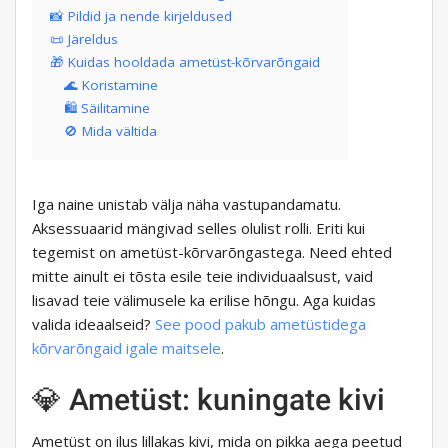
📸 Pildid ja nende kirjeldused
📜 Järeldus
🎁 Kuidas hooldada ametüst-kõrvarõngaid
🌊 Koristamine
🛍 Säilitamine
🚫 Mida vältida
Iga naine unistab välja näha vastupandamatu.
Aksessuaarid mängivad selles olulist rolli. Eriti kui
tegemist on ametüst-kõrvarõngastega. Need ehted
mitte ainult ei tõsta esile teie individuaalsust, vaid
lisavad teie välimusele ka erilise hõngu. Aga kuidas
valida ideaalseid?
See pood pakub ametüstidega
kõrvarõngaid igale maitsele
.
💎 Ametüst: kuningate kivi
Ametüst on ilus lillakas kivi, mida on pikka aega peetud