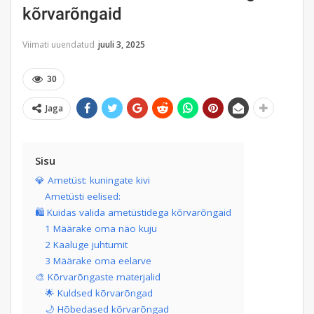
kõrvarõngaid
Viimati uuendatud
juuli 3, 2025
30
Jaga
Sisu
💎 Ametüst: kuningate kivi
Ametüsti eelised:
🛍 Kuidas valida ametüstidega kõrvarõngaid
1 Määrake oma näo kuju
2 Kaaluge juhtumit
3 Määrake oma eelarve
🎨 Kõrvarõngaste materjalid
🌟 Kuldsed kõrvarõngad
🌙 Hõbedased kõrvarõngad