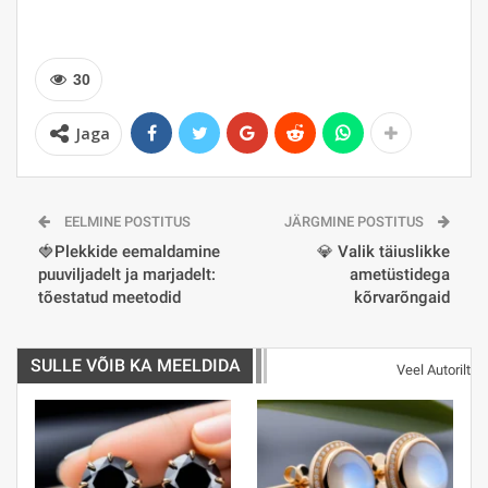
30
Jaga
EELMINE POSTITUS
JÄRGMINE POSTITUS
🍓Plekkide eemaldamine
💎 Valik täiuslikke
puuviljadelt ja marjadelt:
ametüstidega
tõestatud meetodid
kõrvarõngaid
SULLE VÕIB KA MEELDIDA
Veel Autorilt