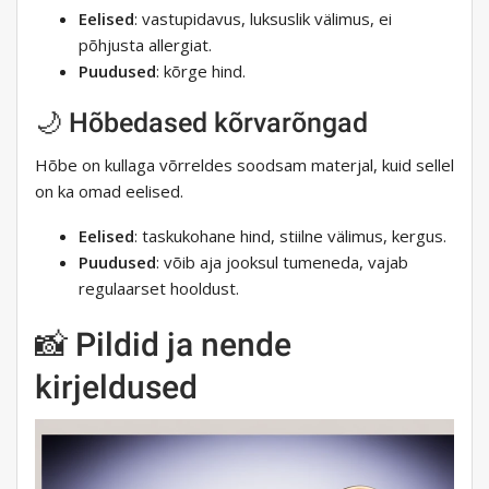
Eelised
: vastupidavus, luksuslik välimus, ei
põhjusta allergiat.
Puudused
: kõrge hind.
🌙 Hõbedased kõrvarõngad
Hõbe on kullaga võrreldes soodsam materjal, kuid sellel
on ka omad eelised.
Eelised
: taskukohane hind, stiilne välimus, kergus.
Puudused
: võib aja jooksul tumeneda, vajab
regulaarset hooldust.
📸 Pildid ja nende
kirjeldused