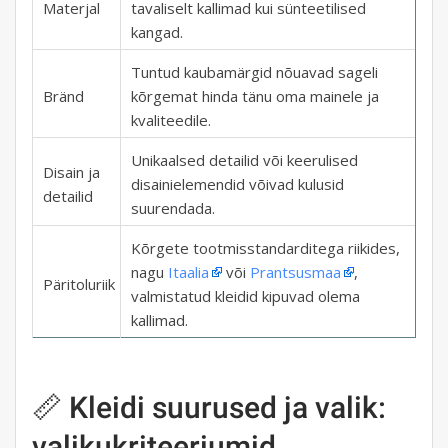
Materjal
tavaliselt kallimad kui sünteetilised
kangad.
Tuntud kaubamärgid nõuavad sageli
Bränd
kõrgemat hinda tänu oma mainele ja
kvaliteedile.
Unikaalsed detailid või keerulised
Disain ja
disainielemendid võivad kulusid
detailid
suurendada.
Kõrgete tootmisstandarditega riikides,
nagu
Itaalia
või
Prantsusmaa
,
Päritoluriik
valmistatud kleidid kipuvad olema
kallimad.
📏 Kleidi suurused ja valik:
valikukriteeriumid