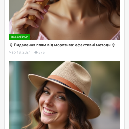
ВСІ ЗАПИСИ
🍦 Видалення плям від морозива: ефективні методи 🍦
Чер 18, 2024
378