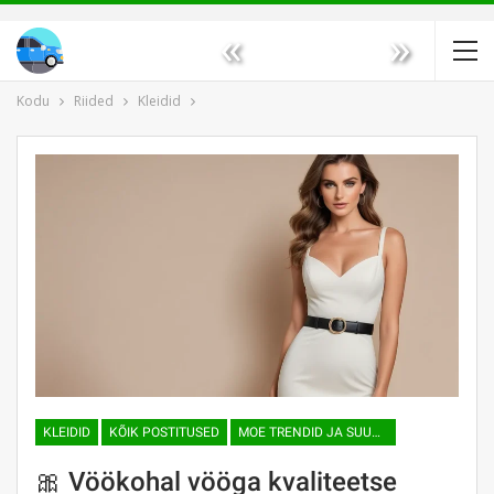
«
»
Kodu
Riided
Kleidid
KLEIDID
KÕIK POSTITUSED
MOE TRENDID JA SUUNAD
🎀 Vöökohal vööga kvaliteetse