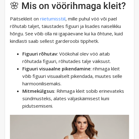
🌸 Mis on vöörihmaga kleit?
Päitsekleit on
riietumisstiil
, mille puhul vöö või pael
rõhutab taljet, täiustades figuuri ja lisades naiselikku
hõngu. See võib olla nii igapäevane kui ka õhtune, kuid
kindlasti saab sellest garderoobi tipphetk.
Figuuri rõhutav
: Vöökohal olev vöö aitab
rõhutada figuuri, rõhutades talje väiksust.
Figuuri visuaalne pikendamine
: rihmaga kleit
võib figuuri visuaalselt pikendada, muutes selle
harmoonilisemaks.
Mitmekülgsus
: Rihmaga kleit sobib erinevateks
sündmusteks, alates väljaskäimisest kuni
pidutsemiseni.