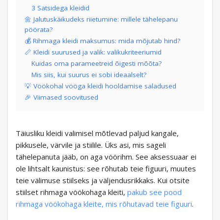
3 Satsidega kleidid
🌼 Jalutuskäikudeks riietumine: millele tähelepanu
pöörata?
💰 Rihmaga kleidi maksumus: mida mõjutab hind?
📏 Kleidi suurused ja valik: valikukriteeriumid
Kuidas oma parameetreid õigesti mõõta?
Mis siis, kui suurus ei sobi ideaalselt?
💡 Vöökohal vööga kleidi hooldamise saladused
🎉 Viimased soovitused
Täiusliku kleidi valimisel mõtlevad paljud kangale,
pikkusele, värvile ja stiilile. Üks asi, mis sageli
tähelepanuta jääb, on aga vöörihm. See aksessuaar ei
ole lihtsalt kaunistus: see rõhutab teie figuuri, muutes
teie välimuse stiilseks ja väljendusrikkaks. Kui otsite
stiilset rihmaga vöökohaga kleiti,
pakub see pood
rihmaga vöökohaga kleite, mis rõhutavad teie figuuri
.