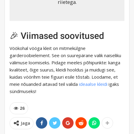
riietega.
🎉 Viimased soovitused
Vöökohal vööga kleit on mitmekülgne
garderoobielement. See on suurepärane valik naiseliku
välimuse loomiseks. Pidage meeles põhipunkte: kanga
kvaliteet, õige suurus, kleidi hooldus ja muidugi see,
kuidas vöörihm teie figuuri esile tõstab. Loodame, et
meie nõuanded aitavad teil valida
ideaalse kleidi
igaks
sündmuseks!
26
Jaga