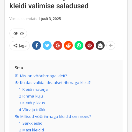
kleidi valimise saladused
Viimati uuendatud
juuli 3, 2025
26
Jaga
Sisu
🌸 Mis on vöörihmaga kleit?
🌟 Kuidas valida ideaalset rihmaga kleiti?
1 Kleidi materjal
2 Rihma kuju
3 Kleidi pikkus
4 Värv ja trükk
🎭 Millised vöörihmaga kleidid on moes?
1 Särkkleidid
2 Maxi kleidid