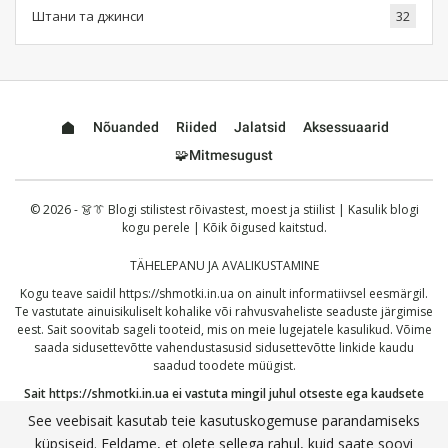
Штани та джинси
32
Nõuanded
Riided
Jalatsid
Aksessuaarid
🧩Mitmesugust
© 2026 - 👗👔 Blogi stilistest rõivastest, moest ja stiilist | Kasulik blogi
kogu perele | Kõik õigused kaitstud.
TÄHELEPANU JA AVALIKUSTAMINE
Kogu teave saidil
https://shmotki.in.ua
on ainult informatiivsel eesmärgil.
Te vastutate ainuisikuliselt kohalike või rahvusvaheliste seaduste järgimise
eest. Sait soovitab sageli tooteid, mis on meie lugejatele kasulikud. Võime
saada sidusettevõtte vahendustasusid sidusettevõtte linkide kaudu
saadud toodete müügist.
Sait
https://shmotki.in.ua
ei vastuta mingil juhul otseste ega kaudsete
kahjude eest, mis võivad tuleneda siin avaldatud teabe kasutamisest või
See veebisait kasutab teie kasutuskogemuse parandamiseks
väärkasutusest. Jätkates kinnitate, et olete lugenud ja nõustunud meie
küpsiseid. Eeldame, et olete sellega rahul, kuid saate soovi
täieliku
vastutusest loobumisega
ja meie
privaatsuspoliitikaga
.