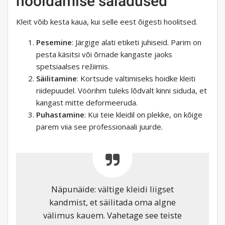
hooldamise saladused
Kleit võib kesta kaua, kui selle eest õigesti hoolitsed.
Pesemine
: Järgige alati etiketi juhiseid. Parim on
pesta käsitsi või õrnade kangaste jaoks
spetsiaalses režiimis.
Säilitamine
: Kortsude vältimiseks hoidke kleiti
riidepuudel. Vöörihm tuleks lõdvalt kinni siduda, et
kangast mitte deformeeruda.
Puhastamine
: Kui teie kleidil on plekke, on kõige
parem viia see professionaali juurde.
Näpunäide: vältige kleidi liigset
kandmist, et säilitada oma algne
välimus kauem. Vahetage see teiste