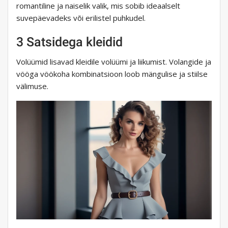
romantiline ja naiselik valik, mis sobib ideaalselt
suvepäevadeks või erilistel puhkudel.
3 Satsidega kleidid
Volüümid lisavad kleidile volüümi ja liikumist. Volangide ja
vööga vöökoha kombinatsioon loob mängulise ja stiilse
välimuse.