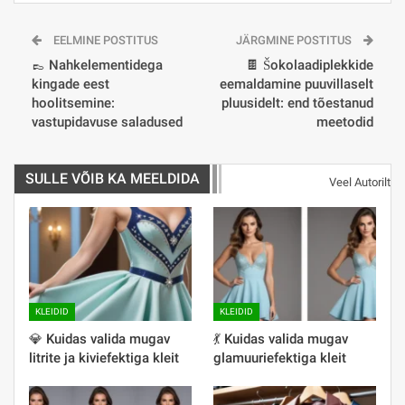
EELMINE POSTITUS
JÄRGMINE POSTITUS
👞 Nahkelementidega
🍫 Šokolaadiplekkide
kingade eest
eemaldamine puuvillaselt
hoolitsemine:
pluusidelt: end tõestanud
vastupidavuse saladused
meetodid
SULLE VÕIB KA MEELDIDA
Veel Autorilt
KLEIDID
KLEIDID
💎 Kuidas valida mugav
💃 Kuidas valida mugav
litrite ja kiviefektiga kleit
glamuuriefektiga kleit