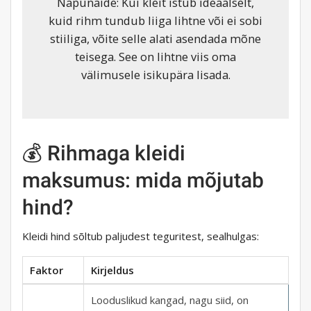
Näpunäide: Kui kleit istub ideaalselt,
kuid rihm tundub liiga lihtne või ei sobi
stiiliga, võite selle alati asendada mõne
teisega. See on lihtne viis oma
välimusele isikupära lisada.
💰 Rihmaga kleidi
maksumus: mida mõjutab
hind?
Kleidi hind sõltub paljudest teguritest, sealhulgas:
Faktor
Kirjeldus
Looduslikud kangad, nagu siid, on