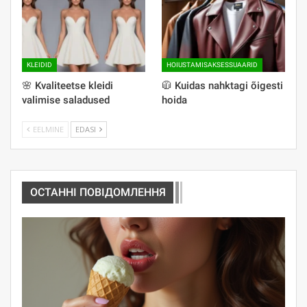
KLEIDID
HOIUSTAMISAKSESSUAARID
🌸 Kvaliteetse kleidi
🧥 Kuidas nahktagi õigesti
valimise saladused
hoida
EELMINE
EDASI
ОСТАННІ ПОВІДОМЛЕННЯ