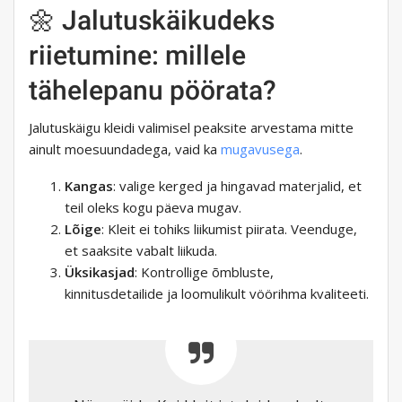
🌼 Jalutuskäikudeks
riietumine: millele
tähelepanu pöörata?
Jalutuskäigu kleidi valimisel peaksite arvestama mitte
ainult moesuundadega, vaid ka
mugavusega
.
Kangas
: valige kerged ja hingavad materjalid, et
teil oleks kogu päeva mugav.
Lõige
: Kleit ei tohiks liikumist piirata. Veenduge,
et saaksite vabalt liikuda.
Üksikasjad
: Kontrollige õmbluste,
kinnitusdetailide ja loomulikult vöörihma kvaliteeti.