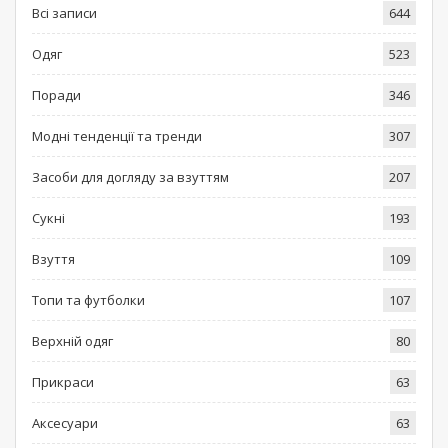
Всі записи
644
Одяг
523
Поради
346
Модні тенденції та тренди
307
Засоби для догляду за взуттям
207
Сукні
193
Взуття
109
Топи та футболки
107
Верхній одяг
80
Прикраси
63
Аксесуари
63