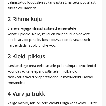
valmistatud looduslikest kangastest, näiteks puuvillast,
siidist või linasest.
2 Rihma kuju
Erineva kujuga rihmad sobivad erinevatele
kehatüüpidele. Neile, kellel on väljendunud vöökoht,
sobib lai vöö ja neile, kes soovivad seda visuaalselt
harvendada, sobib õhuke vöö.
3 Kleidi pikkus
Keskenduge oma eelistustele ja kehakujule. Minikleidid
koondavad tähelepanu säärtele, midikleidid
tasakaalustavad proportsioone ja maxikleidid lisavad
romantikat.
4 Värv ja trükk
Valige värvid, mis on teie värvitüübiga kooskõlas. Kui te