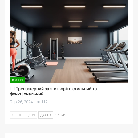
ВЗУТТЯ
🏋️‍♀️ Тренажерний зал: створіть стильний та
функціональний…
Бер 26, 2024
112
ПОПЕРЕДНЯ
ДАЛІ
1 з 245