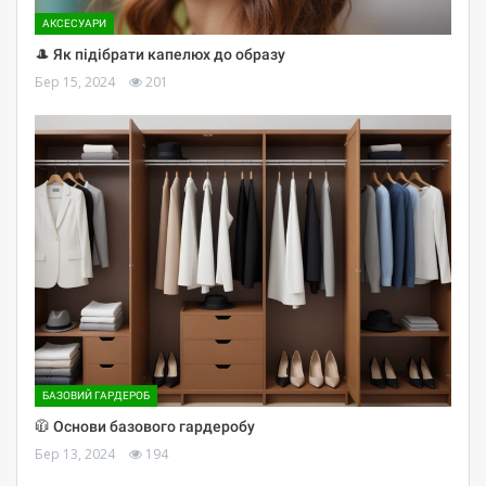
АКСЕСУАРИ
🎩 Як підібрати капелюх до образу
Бер 15, 2024
201
БАЗОВИЙ ГАРДЕРОБ
🧥 Основи базового гардеробу
Бер 13, 2024
194