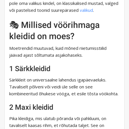
pole oma valikus kindel, on klassikalised mustad, valged
või pastelsed toonid suurepärased
valikud
.
🎭 Millised vöörihmaga
kleidid on moes?
Moetrendid muutuvad, kuid mõned riietumisstiilid
jäävad ajast sõltumata asjakohaseks.
1 Särkkleidid
Särkkleit on universaalne lahendus igapäevaeluks.
Tavaliselt põlveni või veidi üle selle on see
kombineeritud õhukese vööga, et esile tõsta vöökohta.
2 Maxi kleidid
Pika kleidiga, mis ulatub põranda või pahkluuni, on
tavaliselt kaasas rihm, et rõhutada taljet. See on