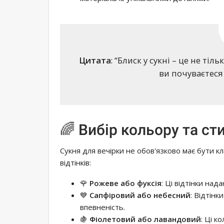
Цитата
: “Блиск у сукні – це не тіль
ви почуваєтеся 
🌈 Вибір кольору та ст
Сукня для вечірки не обов'язково має бути к
відтінків:
🌹
Рожеве або фуксія
: Ці відтінки над
💙
Сапфіровий або небесний
: Відтінк
впевненість.
🍇
Фіолетовий або лавандовий
: Ці к