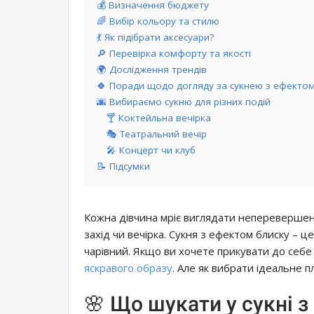
💰 Визначення бюджету
🌈 Вибір кольору та стилю
💃 Як підібрати аксесуари?
🔎 Перевірка комфорту та якості
🌍 Дослідження трендів
🍀 Поради щодо догляду за сукнею з ефектом
🌆 Вибираємо сукню для різних подій
🍸 Коктейльна вечірка
🎭 Театральний вечір
🎤 Концерт чи клуб
📝 Підсумки
Кожна дівчина мріє виглядати неперевершен
захід чи вечірка. Сукня з ефектом блиску – 
чарівний. Якщо ви хочете прикувати до себе
яскравого образу
. Але як вибрати ідеальне п
🌸 Що шукати у сукні 