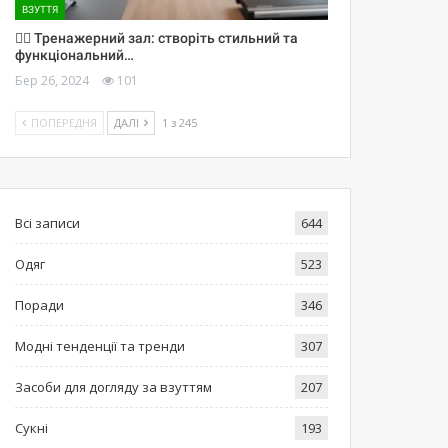
ВЗУТТЯ
🏋️‍♀️ Тренажерний зал: створіть стильний та
функціональний…
Бер 26, 2024
101
ПОПЕРЕДНЯ
ДАЛІ
1 з 245
Всі записи
644
Одяг
523
Поради
346
Модні тенденції та тренди
307
Засоби для догляду за взуттям
207
Сукні
193