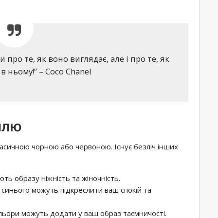
ки про те, як воно виглядає, але і про те, як
в ньому!” – Coco Chanel
илю
ласичною чорною або червоною. Існує безліч інших
ають образу ніжність та жіночність.
и синього можуть підкреслити ваш спокій та
ольори можуть додати у ваш образ таємничості.