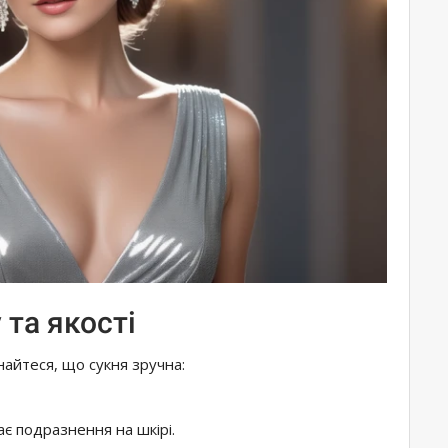
 та якості
найтеся, що сукня зручна:
є подразнення на шкірі.