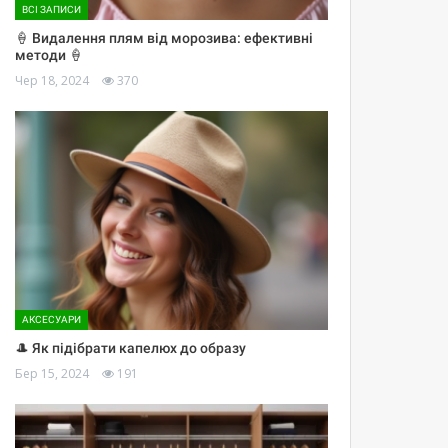
ВСІ ЗАПИСИ
🍦 Видалення плям від морозива: ефективні
методи 🍦
Чер 18, 2024
370
АКСЕСУАРИ
🎩 Як підібрати капелюх до образу
Бер 15, 2024
191