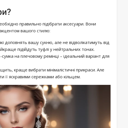
ри?
еобхідно правильно підібрати аксесуари. Вони
 акцентом вашого стилю:
 які доповнять вашу сукню, але не відволікатимуть від
найкраще підійдуть туфлі у нейтральних тонах.
і-сумка на плечовому ремінці – ідеальний варіант для
щить, краще вибрати мінімалістичні прикраси. Але
и її яскравими сережками або кільцем.