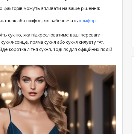
то факторів можуть впливати на ваше рішення:
кі як шовк або шифон, які забезпечать
комфорт
ріть сукню, яка підкреслюватиме ваші переваги і
укня-сонце, пряма сукня або сукня силуету “А”.
ійде коротка літня сукня, тоді як для офіційних подій