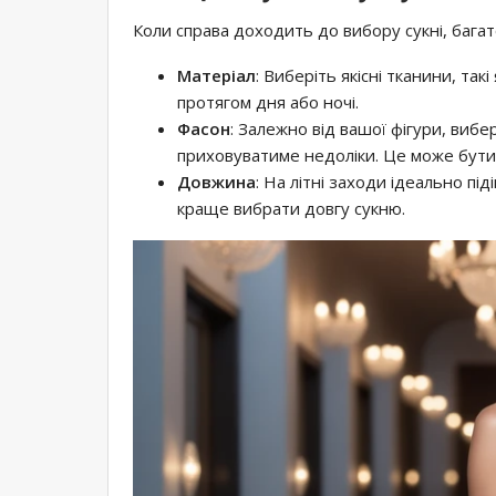
Коли справа доходить до вибору сукні, бага
Матеріал
: Виберіть якісні тканини, та
протягом дня або ночі.
Фасон
: Залежно від вашої фігури, вибе
приховуватиме недоліки. Це може бути с
Довжина
: На літні заходи ідеально під
краще вибрати довгу сукню.