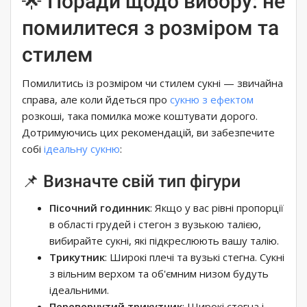
🌟 Поради щодо вибору: не
помилитеся з розміром та
стилем
Помилитись із розміром чи стилем сукні — звичайна
справа, але коли йдеться про
сукню з ефектом
розкоші, така помилка може коштувати дорого.
Дотримуючись цих рекомендацій, ви забезпечите
собі
ідеальну сукню
:
📌 Визначте свій тип фігури
Пісочний годинник
: Якщо у вас рівні пропорції
в області грудей і стегон з вузькою талією,
вибирайте сукні, які підкреслюють вашу талію.
Трикутник
: Широкі плечі та вузькі стегна. Сукні
з вільним верхом та об'ємним низом будуть
ідеальними.
Перевернутий трикутник
: Широкі стегна і