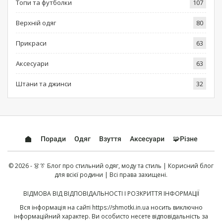
Топи та футболки
107
Верхній одяг
80
Прикраси
63
Аксесуари
63
Штани та джинси
32
Поради
Одяг
Взуття
Аксесуари
🧩Різне
© 2026 - 👗👔 Блог про стильний одяг, моду та стиль | Корисний блог
для всієї родини | Всі права захищені.
ВІДМОВА ВІД ВІДПОВІДАЛЬНОСТІ І РОЗКРИТТЯ ІНФОРМАЦІЇ
Вся інформація на сайті
https://shmotki.in.ua
носить виключно
інформаційний характер. Ви особисто несете відповідальність за