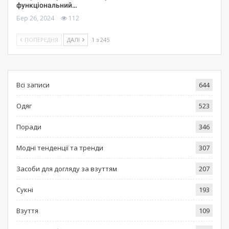
функціональний…
Бер 26, 2024
112
ПОПЕРЕДНЯ
ДАЛІ
1 з 245
Всі записи
644
Одяг
523
Поради
346
Модні тенденції та тренди
307
Засоби для догляду за взуттям
207
Сукні
193
Взуття
109