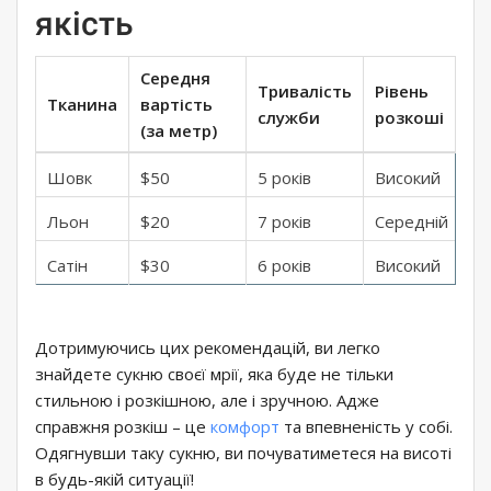
якість
Середня
Тривалість
Рівень
Тканина
вартість
служби
розкоші
(за метр)
Шовк
$50
5 років
Високий
Льон
$20
7 років
Середній
Сатін
$30
6 років
Високий
Дотримуючись цих рекомендацій, ви легко
знайдете сукню своєї мрії, яка буде не тільки
стильною і розкішною, але і зручною. Адже
справжня розкіш – це
комфорт
та впевненість у собі.
Одягнувши таку сукню, ви почуватиметеся на висоті
в будь-якій ситуації!