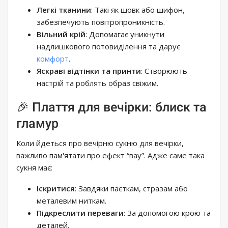
Легкі тканини
: Такі як шовк або шифон,
забезпечують повітропроникність.
Вільний крій
: Допомагає уникнути
надлишкового потовиділення та дарує
комфорт
.
Яскраві відтінки та принти
: Створюють
настрій та роблять образ свіжим.
🎉 Плаття для вечірки: блиск та
гламур
Коли йдеться про вечірню сукню для вечірки,
важливо пам'ятати про ефект “вау”. Адже саме така
сукня має:
Іскритися
: Завдяки паєткам, стразам або
металевим ниткам.
Підкреслити переваги
: ​​За допомогою крою та
деталей.