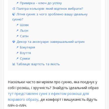
📌 Примірка – ключ до успіху
🎨 Палітра кольорів: який відтінок вибрати?
🍃 Літня сукня: з чого зроблено вашу ідеальну
сукню?
📌 Шовк
📌 Льон
📌 Сатін
💎 Декор та аксесуари: завершальний штрих
📌 Біжутерія
📌 Взуття
📌 Сумки
📊 Таблиця: вартість та якість
Наскільки часто ви мріяли про сукню, яка поєднує у
собі і розкіш, і зручність? Знайдіть ідеальний образ
тут представлені сукні з ефектом розкоші для
яскравого образу
, де комфорт і вишуканість йдуть
пліч-о-пліч.