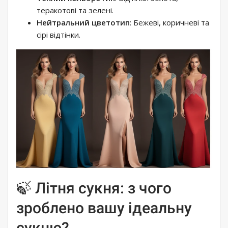
теракотові та зелені.
Нейтральний цветотип
: Бежеві, коричневі та
сірі відтінки.
🍃 Літня сукня: з чого
зроблено вашу ідеальну
сукню?