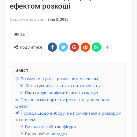
ефектом розкоші
Останнє оновлення
Лип 3, 2025
35
Поділитися
Зміст
🌼 Розуміння сукні з розкішним ефектом
🌸 Літня сукня: легкість та витонченість
🎉 Плаття для вечірки: блиск та гламур
📊 Порівнюємо вартість: розкіш за доступною
ціною
🌟 Поради щодо вибору: не помилитеся з розміром
та стилем
📌 Визначте свій тип фігури
📌 Враховуйте випадок