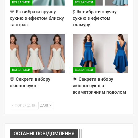
ВСІ ЗАПИСИ
ВСІ ЗАПИСИ
💎 Як вибрати зручну
💃 Як вибрати зручну
сукню з ефектом блиску
сукню з ефектом
та страз
гламуру
ВСІ ЗАПИСИ
ВСІ ЗАПИСИ
🌸 Секрети вибору
🌟 Секрети вибору
якісної сукні
якісної сукні з
асиметричним подолом
ПОПЕРЕДНЯ
ДАЛІ
ОСТАННІ ПОВІДОМЛЕННЯ