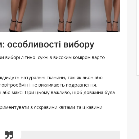
ом: особливості вибору
ри виборі літньої сукні з високим коміром варто
підійдуть натуральні тканини, такі як льон або
овітрообмін і не викликають подразнення.
ткі або максі. При цьому важливо, щоб довжина була
ериментувати з яскравими квітами та цікавими