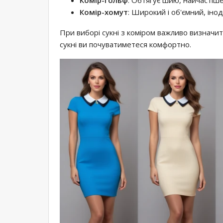
Комір-хомут
: Широкий і об'ємний, іно
При виборі сукні з коміром важливо визначи
сукні ви почуватиметеся комфортно.