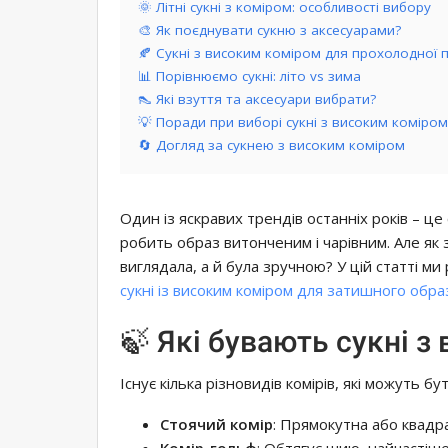
🌞 Літні сукні з коміром: особливості вибору
🎨 Як поєднувати сукню з аксесуарами?
🍂 Сукні з високим коміром для прохолодної 
📊 Порівнюємо сукні: літо vs зима
👠 Які взуття та аксесуари вибрати?
💡 Поради при виборі сукні з високим коміром
🔄 Догляд за сукнею з високим коміром
Один із яскравих трендів останніх років – це
робить образ витонченим і чарівним. Але як 
виглядала, а й була зручною? У цій статті ми 
сукні із високим коміром для затишного обра
🍃 Які бувають сукні 
Існує кілька різновидів комірів, які можуть бу
Стоячий комір
: Прямокутна або квадр
Комір-гольф
: Обтягує шию, найчастіше