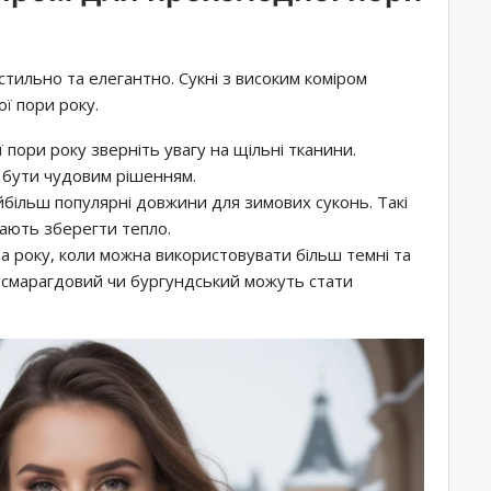
тильно та елегантно. Сукні з високим коміром
ї пори року.
ї пори року зверніть увагу на щільні тканини.
 бути чудовим рішенням.
найбільш популярні довжини для зимових суконь. Такі
гають зберегти тепло.
ора року, коли можна використовувати більш темні та
й, смарагдовий чи бургундський можуть стати