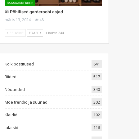
BAASGARDEROOB
🧥 Põhilised garderoobi asjad
märts 13, 2024
48
EELMINE
EDASI
1 kohta 244
Kõik postitused
641
Riided
517
Nõuanded
340
Moe trendid ja suunad
302
Kleidid
192
Jalatsid
116