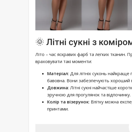
🌞 Літні сукні з комір
Літо – час яскравих фарб та легких тканин. П
враховувати такі моменти:
Матеріал
: Для літніх суконь найкраще 
бавовна. Вони забезпечують хороший п
Довжина
: Літні сукні найчастіше коро
зручною для прогулянок та відпочинку.
Колір та візерунок
: Влітку можна експ
принтами.