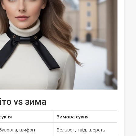
іто vs зима
сукня
Зимова сукня
 бавовна, шифон
Вельвет, твід, шерсть