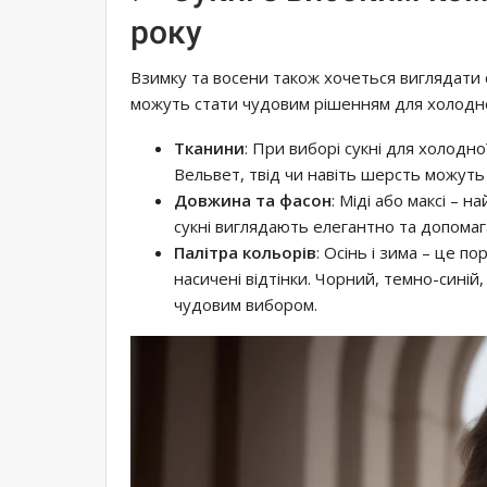
року
Взимку та восени також хочеться виглядати с
можуть стати чудовим рішенням для холодно
Тканини
: При виборі сукні для холодно
Вельвет, твід чи навіть шерсть можуть
Довжина та фасон
: Міді або максі – 
сукні виглядають елегантно та допома
Палітра кольорів
: Осінь і зима – це п
насичені відтінки. Чорний, темно-сині
чудовим вибором.