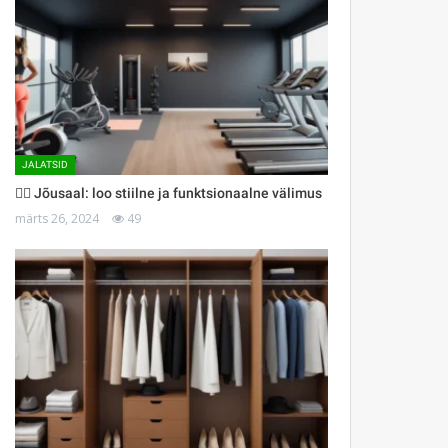
JALATSID
🏋️‍♀️ Jõusaal: loo stiilne ja funktsionaalne välimus
märts 26, 2024
49