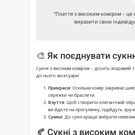
“Плаття з високим коміром – це
виразити свою індивіду
🎨 Як поєднувати сукн
Сукня з високим коміром – досить яскравий т
до нього аксесуари:
Прикраси
: Оскільки комір закриває ши
сережки чи браслети.
Взуття
: Щоб створити елегантний обра
ви йдете на прогулянку, підійдуть зручн
Сумки
: До сукні краще вибрати невелик
🍂 Сукні з високим ко