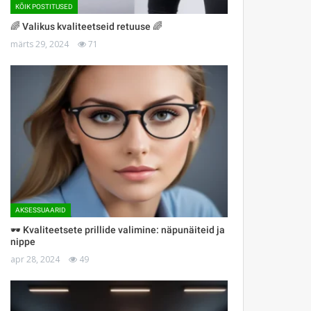
KÕIK POSTITUSED
🌈 Valikus kvaliteetseid retuuse 🌈
märts 29, 2024
71
AKSESSUAARID
🕶 Kvaliteetsete prillide valimine: näpunäiteid ja
nippe
apr 28, 2024
49