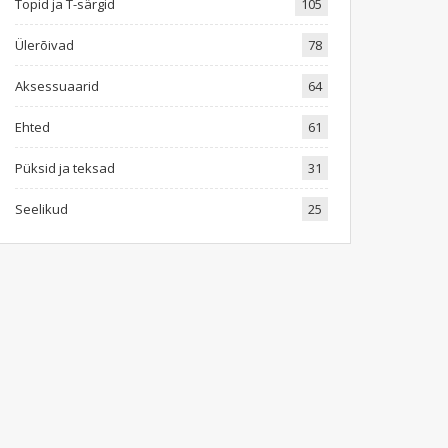
Topid ja T-särgid
105
Ülerõivad
78
Aksessuaarid
64
Ehted
61
Püksid ja teksad
31
Seelikud
25