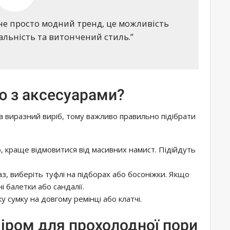
 не просто модний тренд, це можливість
альність та витончений стиль.”
ю з аксесуарами?
а виразний виріб, тому важливо правильно підібрати
ю, краще відмовитися від масивних намист. Підійдуть
з, виберіть туфлі на підборах або босоніжки. Якщо
і балетки або сандалії.
у сумку на довгому ремінці або клатчі.
міром для прохолодної пори