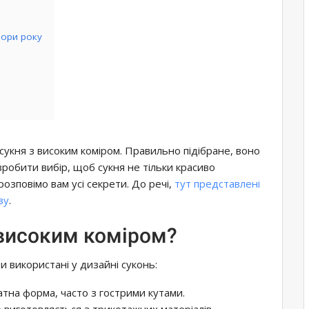
пори року
 сукня з високим коміром. Правильно підібране, воно
зробити вибір, щоб сукня не тільки красиво
розповімо вам усі секрети. До речі,
тут представлені
зу
.
з високим коміром?
ти використані у дизайні суконь:
атна форма, часто з гострими кутами.
 виготовляється з трикотажних матеріалів.