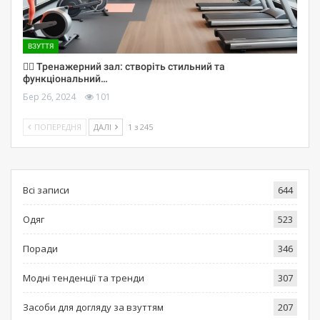
ВЗУТТЯ
🏋️‍♀️ Тренажерний зал: створіть стильний та
функціональний…
Бер 26, 2024
101
ПОПЕРЕДНЯ
ДАЛІ
1 з 245
Всі записи
644
Одяг
523
Поради
346
Модні тенденції та тренди
307
Засоби для догляду за взуттям
207