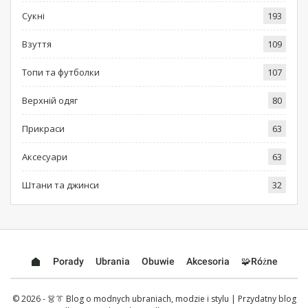
Сукні
193
Взуття
109
Топи та футболки
107
Верхній одяг
80
Прикраси
63
Аксесуари
63
Штани та джинси
32
Porady
Ubrania
Obuwie
Akcesoria
🧩Różne
© 2026 - 👗👔 Blog o modnych ubraniach, modzie i stylu | Przydatny blog