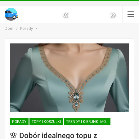
«
»
Dom
Porady
PORADY
TOPY I KOSZULKI
TRENDY I KIERUNKI MODY
🌸 Dobór idealnego topu z