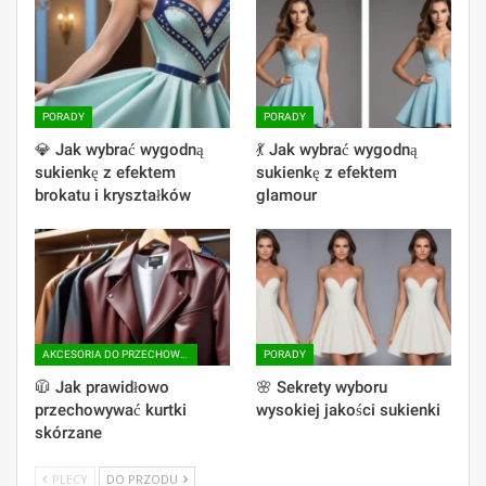
PORADY
PORADY
💎 Jak wybrać wygodną
💃 Jak wybrać wygodną
sukienkę z efektem
sukienkę z efektem
brokatu i kryształków
glamour
AKCESORIA DO PRZECHOWYWANIA
PORADY
🧥 Jak prawidłowo
🌸 Sekrety wyboru
przechowywać kurtki
wysokiej jakości sukienki
skórzane
PLECY
DO PRZODU