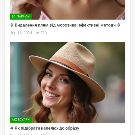
ВСІ ЗАПИСИ
🍦 Видалення плям від морозива: ефективні методи 🍦
Чер 18, 2024
370
АКСЕСУАРИ
🎩 Як підібрати капелюх до образу