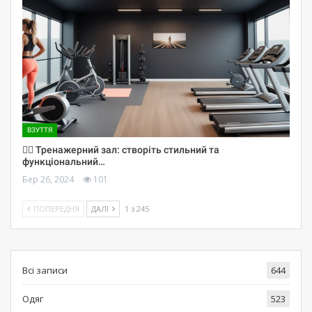
ВЗУТТЯ
🏋️‍♀️ Тренажерний зал: створіть стильний та
функціональний…
Бер 26, 2024
101
ПОПЕРЕДНЯ
ДАЛІ
1 з 245
Всі записи
644
Одяг
523