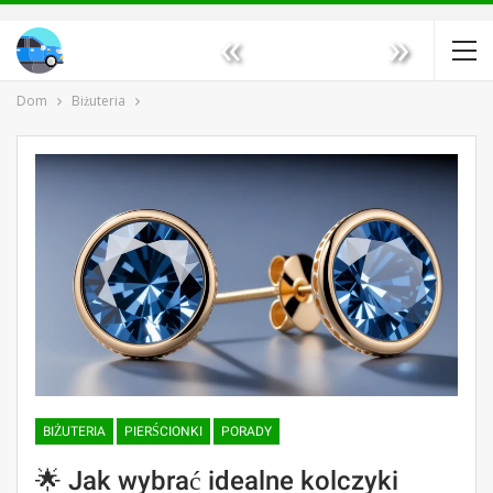
«
»
Dom
Biżuteria
BIŻUTERIA
PIERŚCIONKI
PORADY
🌟 Jak wybrać idealne kolczyki