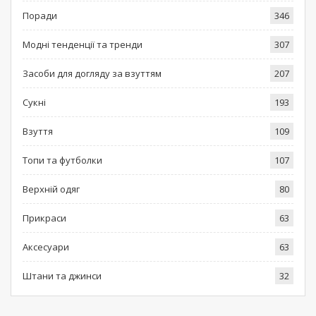
Поради
346
Модні тенденції та тренди
307
Засоби для догляду за взуттям
207
Сукні
193
Взуття
109
Топи та футболки
107
Верхній одяг
80
Прикраси
63
Аксесуари
63
Штани та джинси
32