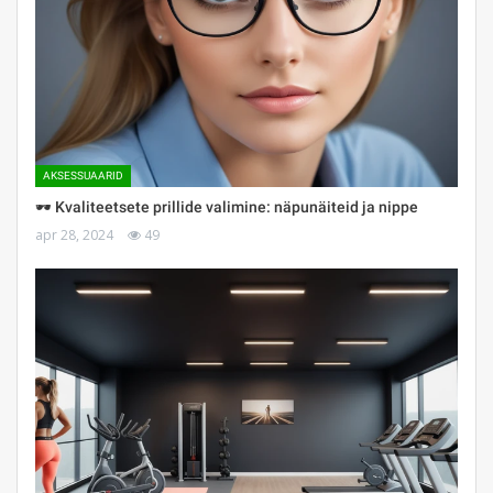
AKSESSUAARID
🕶 Kvaliteetsete prillide valimine: näpunäiteid ja nippe
apr 28, 2024
49