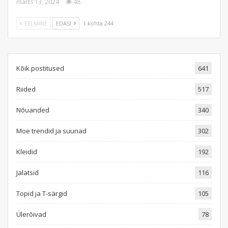
märts 13, 2024
48
EELMINE
EDASI
1 kohta 244
Kõik postitused
641
Riided
517
Nõuanded
340
Moe trendid ja suunad
302
Kleidid
192
Jalatsid
116
Topid ja T-särgid
105
Ülerõivad
78