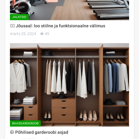
JALATSID
🏋️‍♀️ Jõusaal: loo stiilne ja funktsionaalne välimus
märts 26, 2024
49
BAASGARDEROOB
🧥 Põhilised garderoobi asjad