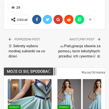
29
Udział
POPRZEDNI POST
NASTĘPNY POST
👗 Sekrety wyboru
🥿Pielęgnacja obuwia za
modnej sukienki na co
pomocą taśm tekstylnych:
dzień
przedłuż ich żywotność 🎀
MOŻE CI SIĘ SPODOBAĆ
Więcej Od Autora
PORADY
PORADY