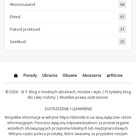
Aksessuaarid
64
Ehted
61
Püksid ja teksad
31
Seelikud
25
Porady
Ubrania
Obuwie
Akcesoria
🧩Różne
© 2026 - 👗👔 Blog o modnych ubraniach, modzie i stylu | Przydatny blog
dla całej rodziny | Wszelkie prawa zastrzeżone.
ZASTRZEŻENIE I UJAWNIENIE
Wszystkie informacje w witrynie
https://shmotki.in.ua
służą wyłącznie celom
informacyjnym. Ponosisz wyłączną odpowiedzialność za przestrzeganie
wszelkich obowiązujących przepisów lokalnych lub międzynarodowych.
Witryna często poleca produkty, które uważamy za przydatne naszym