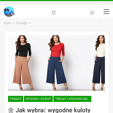
«
»
Dom
Porady
PORADY
SPODNIE I DŻINSY
TRENDY I KIERUNKI MODY
🌼 Jak wybrać wygodne kuloty