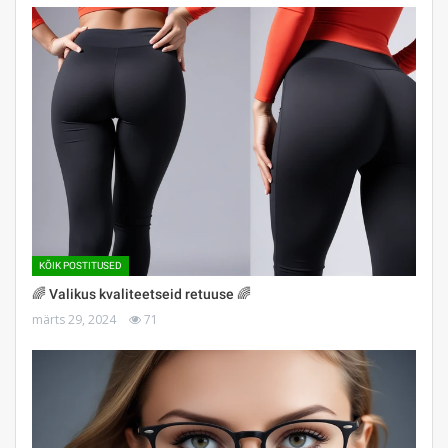
KÕIK POSTITUSED
🌈 Valikus kvaliteetseid retuuse 🌈
märts 29, 2024
71