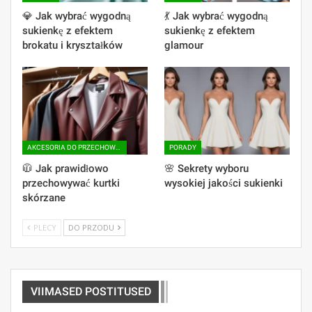
💎 Jak wybrać wygodną
💃 Jak wybrać wygodną
sukienkę z efektem
sukienkę z efektem
brokatu i kryształków
glamour
AKCESORIA DO PRZECHOWYWANIA
PORADY
🧥 Jak prawidłowo
🌸 Sekrety wyboru
przechowywać kurtki
wysokiej jakości sukienki
skórzane
PLECY
DO PRZODU
VIIMASED POSTITUSED