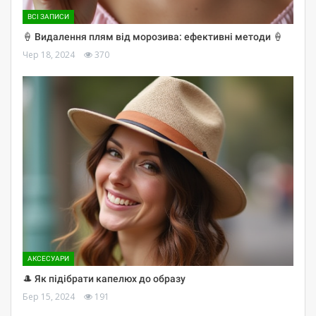
ВСІ ЗАПИСИ
🍦 Видалення плям від морозива: ефективні методи 🍦
Чер 18, 2024
370
АКСЕСУАРИ
🎩 Як підібрати капелюх до образу
Бер 15, 2024
191