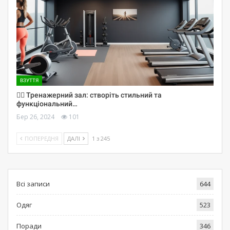
ВЗУТТЯ
🏋️‍♀️ Тренажерний зал: створіть стильний та
функціональний…
Бер 26, 2024
101
ПОПЕРЕДНЯ
ДАЛІ
1 з 245
Всі записи
644
Одяг
523
Поради
346