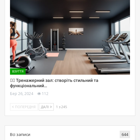
ВЗУТТЯ
🏋️‍♀️ Тренажерний зал: створіть стильний та
функціональний…
Бер 26, 2024
112
ПОПЕРЕДНЯ
ДАЛІ
1 з 245
Всі записи
644