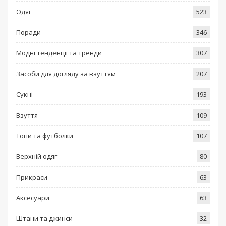
Одяг
523
Поради
346
Модні тенденції та тренди
307
Засоби для догляду за взуттям
207
Сукні
193
Взуття
109
Топи та футболки
107
Верхній одяг
80
Прикраси
63
Аксесуари
63
Штани та джинси
32