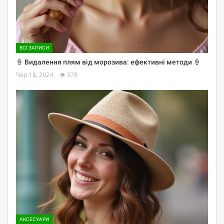
ВСІ ЗАПИСИ
🍦 Видалення плям від морозива: ефективні методи 🍦
Чер 18, 2024
378
АКСЕСУАРИ