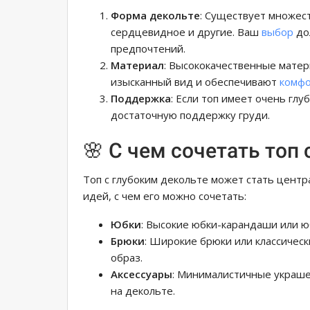
Форма декольте
: Существует множес
сердцевидное и другие. Ваш
выбор
до
предпочтений.
Материал
: Высококачественные матер
изысканный вид и обеспечивают
комф
Поддержка
: Если топ имеет очень глу
достаточную поддержку груди.
🌸 С чем сочетать топ
Топ с глубоким декольте может стать центр
идей, с чем его можно сочетать:
Юбки
: Высокие юбки-карандаши или ю
Брюки
: Широкие брюки или классичес
образ.
Аксессуары
: Минималистичные украше
на декольте.