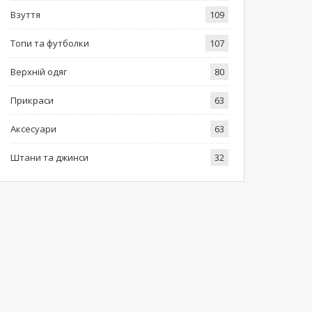
Взуття
109
Топи та футболки
107
Верхній одяг
80
Прикраси
63
Аксесуари
63
Штани та джинси
32