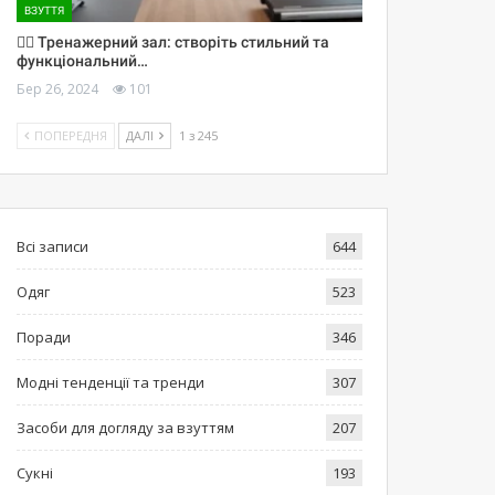
ВЗУТТЯ
🏋️‍♀️ Тренажерний зал: створіть стильний та
функціональний…
Бер 26, 2024
101
ПОПЕРЕДНЯ
ДАЛІ
1 з 245
Всі записи
644
Одяг
523
Поради
346
Модні тенденції та тренди
307
Засоби для догляду за взуттям
207
Сукні
193