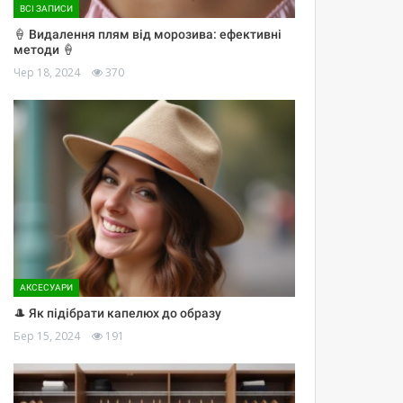
ВСІ ЗАПИСИ
🍦 Видалення плям від морозива: ефективні
методи 🍦
Чер 18, 2024
370
АКСЕСУАРИ
🎩 Як підібрати капелюх до образу
Бер 15, 2024
191