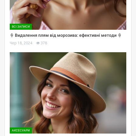
ВСІ ЗАПИСИ
🍦 Видалення плям від морозива: ефективні методи 🍦
Чер 18, 2024
378
АКСЕСУАРИ