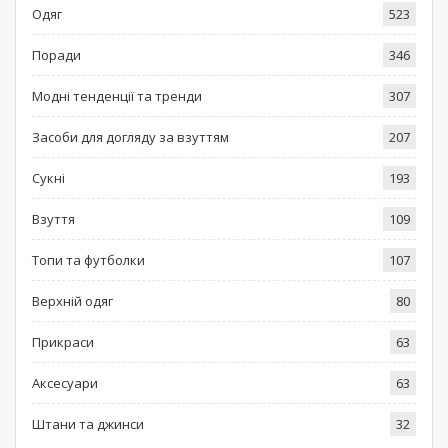
Одяг
523
Поради
346
Модні тенденції та тренди
307
Засоби для догляду за взуттям
207
Сукні
193
Взуття
109
Топи та футболки
107
Верхній одяг
80
Прикраси
63
Аксесуари
63
Штани та джинси
32