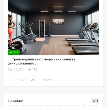
ВЗУТТЯ
🏋️‍♀️ Тренажерний зал: створіть стильний та
функціональний…
Бер 26, 2024
112
ПОПЕРЕДНЯ
ДАЛІ
1 з 245
Всі записи
644