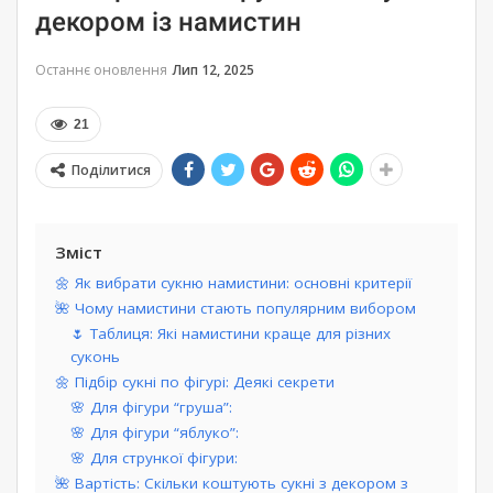
декором із намистин
Останнє оновлення
Лип 12, 2025
21
Поділитися
Зміст
🌼 Як вибрати сукню намистини: основні критерії
🌺 Чому намистини стають популярним вибором
🌷 Таблиця: Які намистини краще для різних
суконь
🌼 Підбір сукні по фігурі: Деякі секрети
🌸 Для фігури “груша”:
🌸 Для фігури “яблуко”:
🌸 Для стрункої фігури:
🌺 Вартість: Скільки коштують сукні з декором з