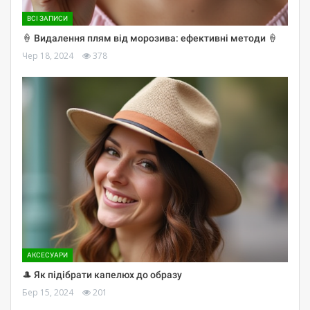
ВСІ ЗАПИСИ
🍦 Видалення плям від морозива: ефективні методи 🍦
Чер 18, 2024
378
АКСЕСУАРИ
🎩 Як підібрати капелюх до образу
Бер 15, 2024
201