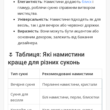
Елегантність
: Намистини додають
блиск
і
гламур, роблячи сукню справжнім витвором
мистецтва.
Універсальність
: Намистини підходять як для
весіль, так і для вечірок або червоної доріжки.
Виразність
: Вони можуть бути акцентом або
основним декором, залежить від бажання
дизайнера.
🌷 Таблиця: Які намистини
краще для різних суконь
Тип сукні
Рекомендовані намистини
Вечірня сукня
Перлинні намистини, кристали
Сукня для
Білі намистини, перли, блискітки
весілля
Коктейльне
Кольорові намистини, скляні