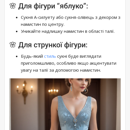
🌸 Для фігури “яблуко”:
Сукня А-силуету або сукня-олівець з декором з
намистин по центру.
Уникайте надлишку намистин в області талії.
🌸 Для стрункої фігури:
Будь-який
стиль
сукні буде виглядати
приголомшливо, особливо якщо акцентувати
увагу на талії за допомогою намистин.