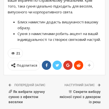
ваше вбрання по-справжньому унікальним. Крім
того, така сукня ідеально підходить для весілля,
випускного чи корпоративного свята.
Блиск намистин додасть вишуканості вашому
образу.
Сукня з намистинами робить акцент на вашій
індивідуальності та створює святковий настрій.
21
Поділитися
ПОПЕРЕДНІЙ ЗАПИС
НАСТУПНИЙ ЗАПИС
🌈 Як вибрати зручну
🌸 Секрети вибору
сукню з ефектом
якісної сукні з декором
веселки
із рюш