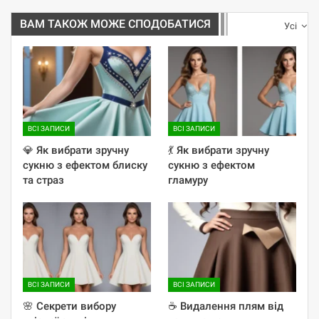
ВАМ ТАКОЖ МОЖЕ СПОДОБАТИСЯ
Усі
ВСІ ЗАПИСИ
ВСІ ЗАПИСИ
💎 Як вибрати зручну
💃 Як вибрати зручну
сукню з ефектом блиску
сукню з ефектом
та страз
гламуру
ВСІ ЗАПИСИ
ВСІ ЗАПИСИ
🌸 Секрети вибору
☕️ Видалення плям від