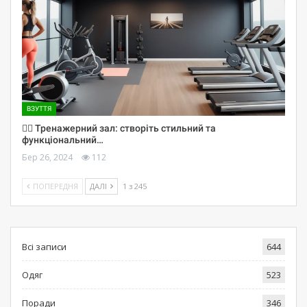
ВЗУТТЯ
🏋️‍♀️ Тренажерний зал: створіть стильний та
функціональний…
Бер 26, 2024
112
ПОПЕРЕДНЯ
ДАЛІ
1 з 245
Всі записи
644
Одяг
523
Поради
346