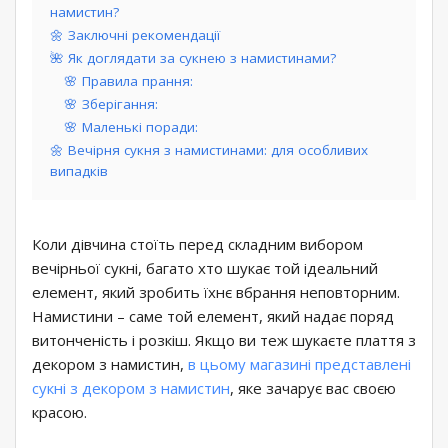
намистин?
🌼 Заключні рекомендації
🌺 Як доглядати за сукнею з намистинами?
🌸 Правила прання:
🌸 Зберігання:
🌸 Маленькі поради:
🌼 Вечірня сукня з намистинами: для особливих
випадків
Коли дівчина стоїть перед складним вибором
вечірньої сукні, багато хто шукає той ідеальний
елемент, який зробить їхнє вбрання неповторним.
Намистини – саме той елемент, який надає поряд
витонченість і розкіш. Якщо ви теж шукаєте плаття з
декором з намистин,
в цьому магазині представлені
сукні з декором з намистин
, яке зачарує вас своєю
красою.