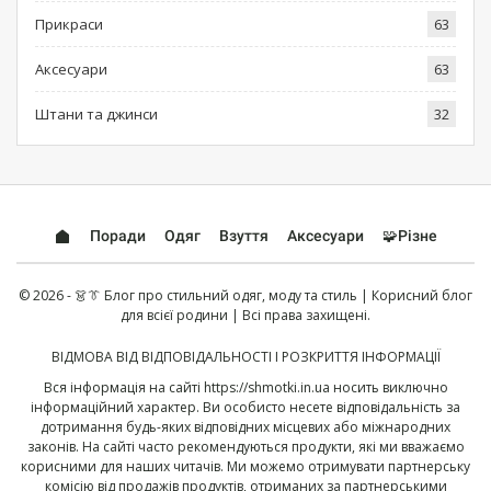
Прикраси
63
Аксесуари
63
Штани та джинси
32
Поради
Одяг
Взуття
Аксесуари
🧩Різне
© 2026 - 👗👔 Блог про стильний одяг, моду та стиль | Корисний блог
для всієї родини | Всі права захищені.
ВІДМОВА ВІД ВІДПОВІДАЛЬНОСТІ І РОЗКРИТТЯ ІНФОРМАЦІЇ
Вся інформація на сайті
https://shmotki.in.ua
носить виключно
інформаційний характер. Ви особисто несете відповідальність за
дотримання будь-яких відповідних місцевих або міжнародних
законів. На сайті часто рекомендуються продукти, які ми вважаємо
корисними для наших читачів. Ми можемо отримувати партнерську
комісію від продажів продуктів, отриманих за партнерськими