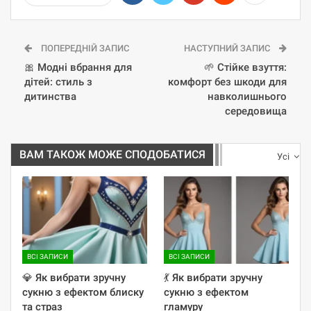
ПОПЕРЕДНІЙ ЗАПИС
НАСТУПНИЙ ЗАПИС
🎀 Модні вбрання для
🌱 Стійке взуття:
дітей: стиль з
комфорт без шкоди для
дитинства
навколишнього
середовища
ВАМ ТАКОЖ МОЖЕ СПОДОБАТИСЯ
Усі
ВСІ ЗАПИСИ
ВСІ ЗАПИСИ
💎 Як вибрати зручну
💃 Як вибрати зручну
сукню з ефектом блиску
сукню з ефектом
та страз
гламуру