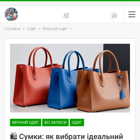
«
»
Головна
Одяг
Верхній одяг
ВЕРХНІЙ ОДЯГ
ВСІ ЗАПИСИ
ОДЯГ
🛍️ Сумки: як вибрати ідеальний