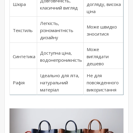
Довговічність,
Шкіра
догляду, висока
класичний вигляд
ціна
Легкість,
Може швидко
Текстиль
різноманітність
зноситися
дизайну
Може
Доступна ціна,
Синтетика
виглядати
водонепроникність
дешево
Ідеально для літа,
Не для
Рафія
натуральний
повсякденного
матеріал
використання