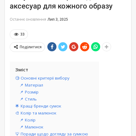
аксесуар для кожного образу
Останнє оновлення
Лип 3, 2025
33
Поділитися
Зміст
🧐 Основні критерії вибору
📌 Матеріал
📌 Розмір
📌 Стиль
🌟 Кращі бренди сумок
🎨 Колір та малюнок
📌 Колір
📌 Малюнок
💡 Поради щодо догляду за сумкою