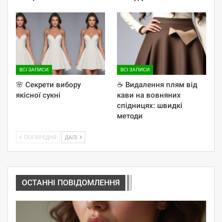
ВСІ ЗАПИСИ
ВСІ ЗАПИСИ
🌸 Секрети вибору
☕️ Видалення плям від
якісної сукні
кави на вовняних
спідницях: швидкі
методи
ПОПЕРЕДНЯ
ДАЛІ
ОСТАННІ ПОВІДОМЛЕННЯ