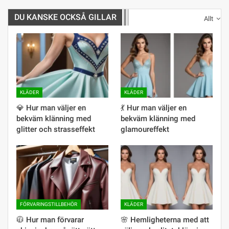
DU KANSKE OCKSÅ GILLAR
Allt
KLÄDER
KLÄDER
💎 Hur man väljer en
💃 Hur man väljer en
bekväm klänning med
bekväm klänning med
glitter och strasseffekt
glamoureffekt
FÖRVARINGSTILLBEHÖR
KLÄDER
🧥 Hur man förvarar
🌸 Hemligheterna med att