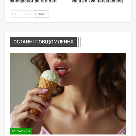
skinnjackor på rätt sätt
välja en kvalitetsklänning
TILLBAKA
FRAM
ОСТАННІ ПОВІДОМЛЕННЯ
ВСІ ЗАПИСИ