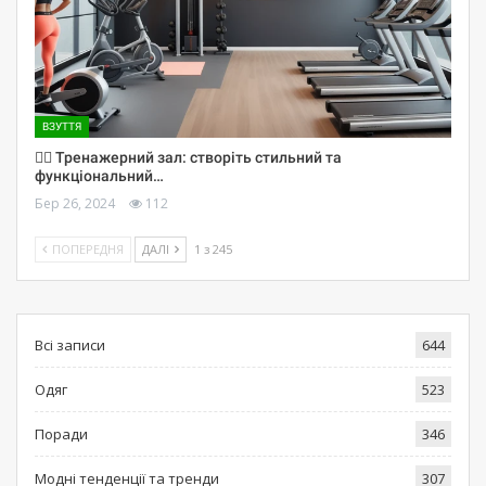
ВЗУТТЯ
🏋️‍♀️ Тренажерний зал: створіть стильний та
функціональний…
Бер 26, 2024
112
ПОПЕРЕДНЯ
ДАЛІ
1 з 245
Всі записи
644
Одяг
523
Поради
346
Модні тенденції та тренди
307