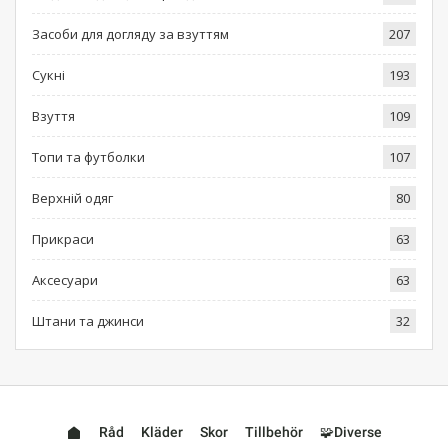
Засоби для догляду за взуттям
207
Сукні
193
Взуття
109
Топи та футболки
107
Верхній одяг
80
Прикраси
63
Аксесуари
63
Штани та джинси
32
Råd
Kläder
Skor
Tillbehör
🧩Diverse