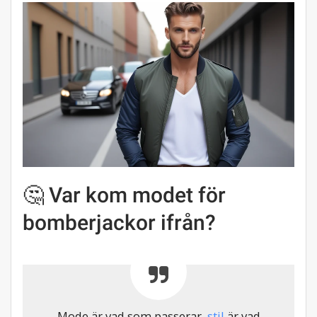
🤔 Var kom modet för
bomberjackor ifrån?
Mode är vad som passerar,
stil
är vad