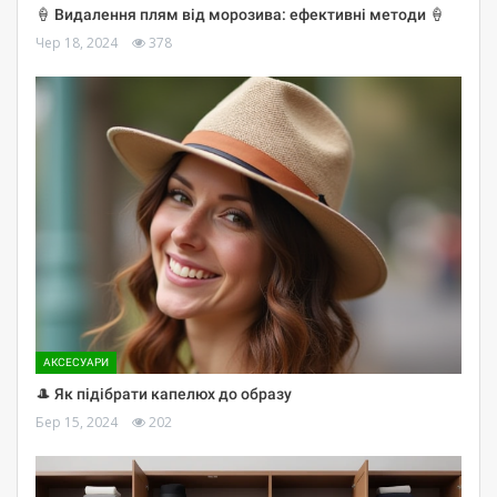
🍦 Видалення плям від морозива: ефективні методи 🍦
Чер 18, 2024
378
АКСЕСУАРИ
🎩 Як підібрати капелюх до образу
Бер 15, 2024
202