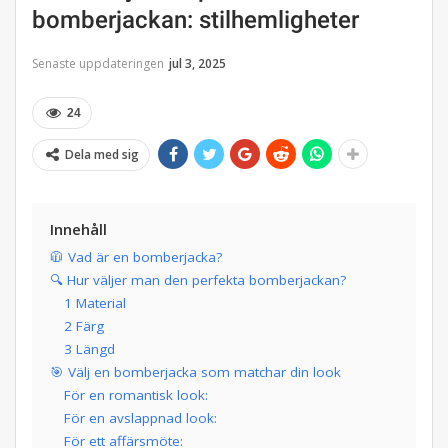
bomberjackan: stilhemligheter
Senaste uppdateringen
jul 3, 2025
24
Dela med sig
Innehåll
🧥 Vad är en bomberjacka?
🔍 Hur väljer man den perfekta bomberjackan?
1 Material
2 Färg
3 Längd
🎯 Välj en bomberjacka som matchar din look
För en romantisk look:
För en avslappnad look:
För ett affärsmöte: