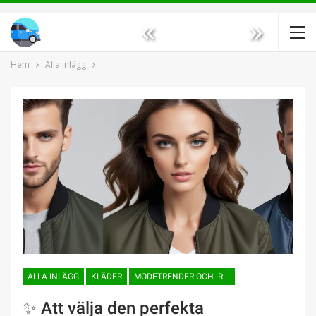
«
»
Hem
Alla inlägg
ALLA INLÄGG
KLÄDER
MODETRENDER OCH -RIKTNINGAR
✨ Att välja den perfekta