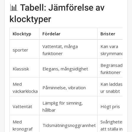
📊 Tabell: Jämförelse av
klocktyper
Klocktyp
Fördelar
Brister
Vattentät, många
Kan vara
sporter
funktioner
skrymmande
Begränsade
Klassisk
Elegans, mångsidighet
funktioner
Med
Kan laddas
Påminnelse, vibration
väckarklocka
ur snabbt
Lämplig för simning,
Vattentät
Högt pris
hållbar
Med
Svårigheter
Tidsmätningsnoggrannhet
kronograf
att ställa in