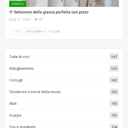
CONSIGLI
🌹 Selezione della giacca perfetta con pizzo
Mag 31, 2024
66
PREV
PROSSIMA
1 di 245
Tutte le voci
547
Abbigliamento
520
Consigli
342
Tendenze e trend della moda
302
Abiti
193
Scarpe
105
Top e magliette
104