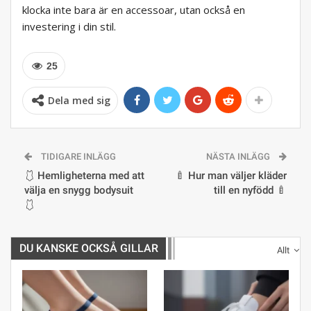
klocka inte bara är en accessoar, utan också en
investering i din stil.
25
Dela med sig
TIDIGARE INLÄGG
NÄSTA INLÄGG
🩱 Hemligheterna med att
🍼 Hur man väljer kläder
välja en snygg bodysuit
till en nyfödd 🍼
🩱
DU KANSKE OCKSÅ GILLAR
Allt