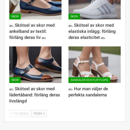
SKOR
SKOR
🥿 Skötsel av skor med
🥿 Skötsel av skor med
ankelband av textil:
elastiska inlägg: förläng
förläng deras liv 🥿
deras elasticitet 🥿
SKOR
SANDALER OCH FLIP-FLOPS
🥿 Skötsel av skor med
🥿 Hur man väljer de
lädertåband: förläng deras
perfekta sandalerna
livslängd
TILLBAKA
FRAM