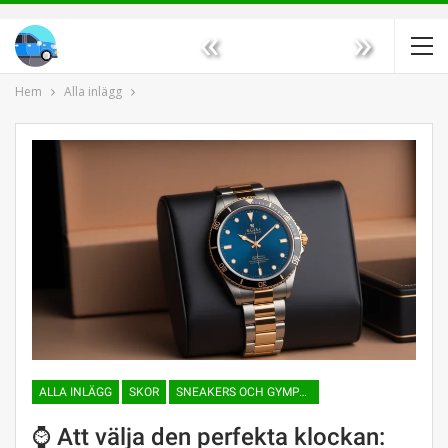
«
»
Hem
Alla inlägg
ALLA INLÄGG
SKOR
SNEAKERS OCH GYMPASKOR
⌚ Att välja den perfekta klockan: