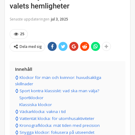
valets hemligheter
Senaste uppdateringen
jul 3, 2025
25
Dela med sig
Innehåll
⌚ Klockor för män och kvinnor: huvudsakliga
skillnader
⌚ Sport kontra klassiskt: vad ska man välja?
Sportklockor
Klassiska klockor
⌚ Väckarklocka: vakna i tid
⌚ Vattentät klocka: för utomhusaktiviteter
⌚ Kronografklocka: mät tiden med precision
⌚ Snygga klockor: fokusera på utseendet