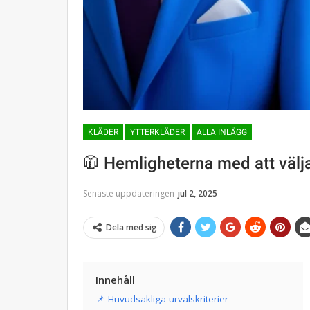
KLÄDER
YTTERKLÄDER
ALLA INLÄGG
🧥 Hemligheterna med att välja
Senaste uppdateringen
jul 2, 2025
Dela med sig
Innehåll
📌 Huvudsakliga urvalskriterier