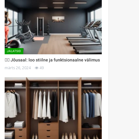
JALATSID
🏋️‍♀️ Jõusaal: loo stiilne ja funktsionaalne välimus
märts 26, 2024
49