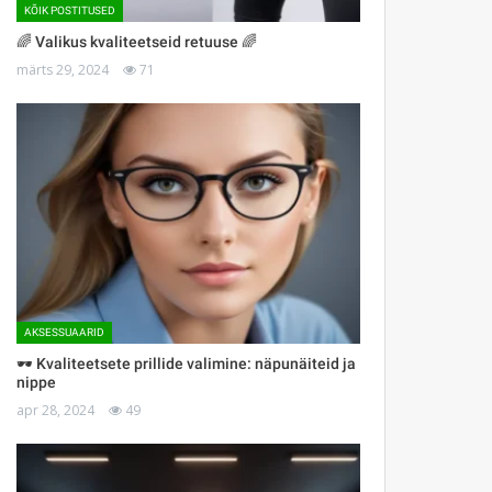
KÕIK POSTITUSED
🌈 Valikus kvaliteetseid retuuse 🌈
märts 29, 2024
71
AKSESSUAARID
🕶 Kvaliteetsete prillide valimine: näpunäiteid ja
nippe
apr 28, 2024
49