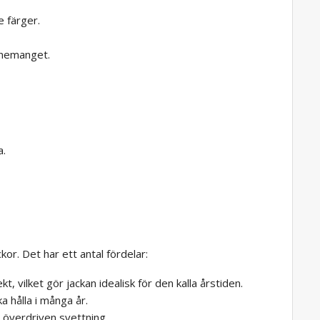
e färger.
venemanget.
a.
kor. Det har ett antal fördelar:
kt, vilket gör jackan idealisk för den kalla årstiden.
ka hålla i många år.
ar överdriven svettning.