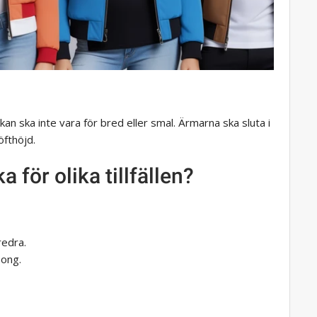
ckan ska inte vara för bred eller smal. Ärmarna ska sluta i
öfthöjd.
 för olika tillfällen?
redra.
song.