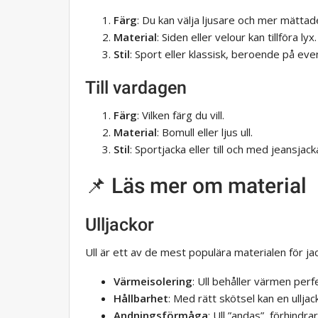
Färg
: Du kan välja ljusare och mer mättad
Material
: Siden eller velour kan tillföra lyx.
Stil
: Sport eller klassisk, beroende på e
Till vardagen
Färg
: Vilken färg du vill.
Material
: Bomull eller ljus ull.
Stil
: Sportjacka eller till och med jeansjack
📌 Läs mer om material
Ulljackor
Ull är ett av de mest populära materialen för jac
Värmeisolering
: Ull behåller värmen perfe
Hållbarhet
: Med rätt skötsel kan en ulljac
Andningsförmåga
: Ull ”andas”, förhindr