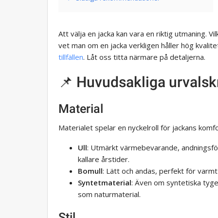
Att välja en jacka kan vara en riktig utmaning. Vi
vet man om en jacka verkligen håller hög kvali
tillfällen
. Låt oss titta närmare på detaljerna.
📌 Huvudsakliga urvalskr
Material
Materialet spelar en nyckelroll för jackans komfo
Ull
: Utmärkt värmebevarande, andningsförmå
kallare årstider.
Bomull
: Lätt och andas, perfekt för varmt
Syntetmaterial
: Även om syntetiska tyge
som naturmaterial.
Stil