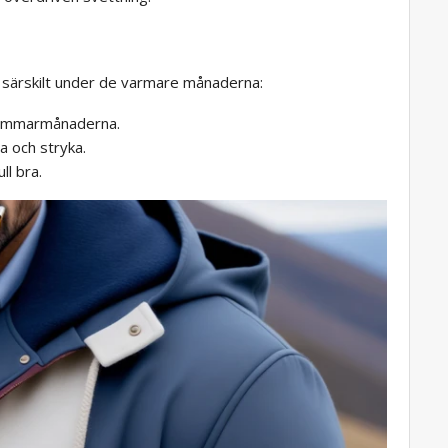
r, särskilt under de varmare månaderna:
r sommarmånaderna.
ta och stryka.
ll bra.