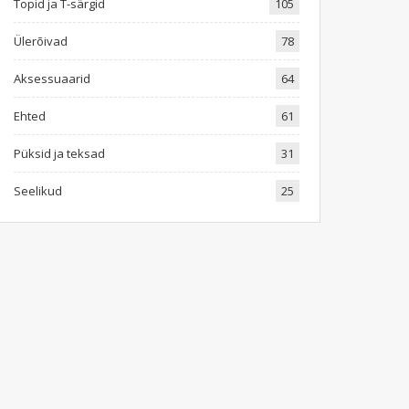
Topid ja T-särgid
105
Ülerõivad
78
Aksessuaarid
64
Ehted
61
Püksid ja teksad
31
Seelikud
25