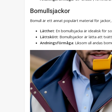
Bomullsjackor
Bomull är ett annat populärt material för jacko
Lätthet
: En bomullsjacka är idealisk fö
Lättskött
: Bomullsjackor är lätta att tvät
Andningsförmåga
: Liksom ull andas bomu