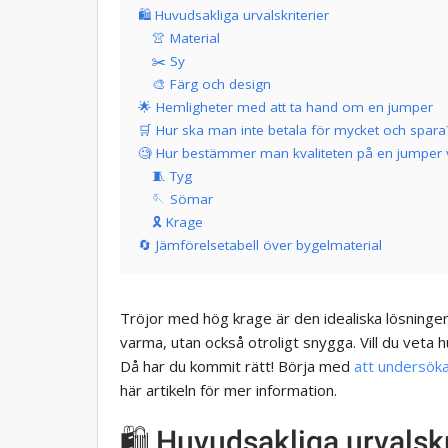
🛍 Huvudsakliga urvalskriterier
👚 Material
✂️ Sy
🎨 Färg och design
🌟 Hemligheter med att ta hand om en jumper
🛒 Hur ska man inte betala för mycket och spara
🧐 Hur bestämmer man kvaliteten på en jumper v
🧵 Tyg
🪡 Sömar
🎗️ Krage
🔄 Jämförelsetabell över bygelmaterial
Tröjor med hög krage är den idealiska lösningen
varma, utan också otroligt snygga. Vill du veta h
Då har du kommit rätt! Börja med
att undersöka
här artikeln för mer information.
🛍 Huvudsakliga urvalskr