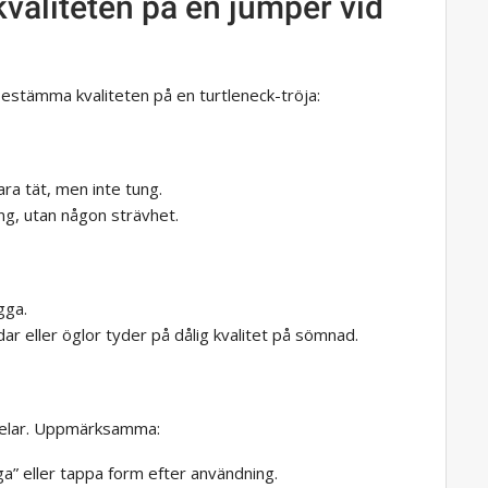
aliteten på en jumper vid
bestämma kvaliteten på en turtleneck-tröja:
ra tät, men inte tung.
ring, utan någon strävhet.
gga.
dar eller öglor tyder på dålig kvalitet på sömnad.
 delar. Uppmärksamma:
ga” eller tappa form efter användning.