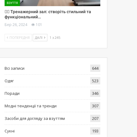
ВЗУТТЯ
🏋️‍♀️ Тренажерний зал: створіть стильний та
функціональний…
Бер 26, 2024
101
ПОПЕРЕДНЯ
ДАЛІ
1 з 245
Всі записи
644
Одяг
523
Поради
346
Модні тенденції та тренди
307
Засоби для догляду за взуттям
207
Сукні
193