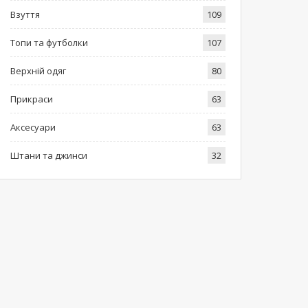
Взуття
109
Топи та футболки
107
Верхній одяг
80
Прикраси
63
Аксесуари
63
Штани та джинси
32