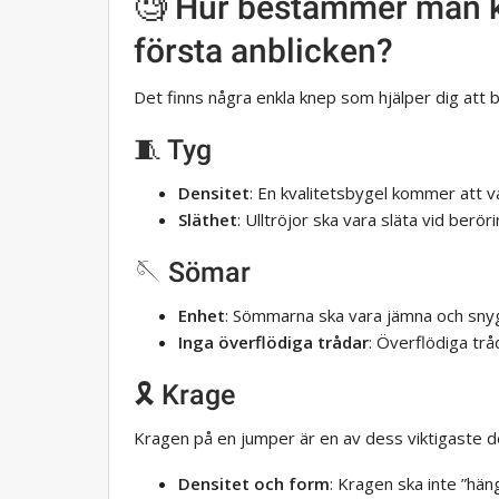
🧐 Hur bestämmer man kv
första anblicken?
Det finns några enkla knep som hjälper dig att 
🧵 Tyg
Densitet
: En kvalitetsbygel kommer att va
Släthet
: Ulltröjor ska vara släta vid berö
🪡 Sömar
Enhet
: Sömmarna ska vara jämna och sny
Inga överflödiga trådar
: Överflödiga trå
🎗️ Krage
Kragen på en jumper är en av dess viktigaste
Densitet och form
: Kragen ska inte ”hän