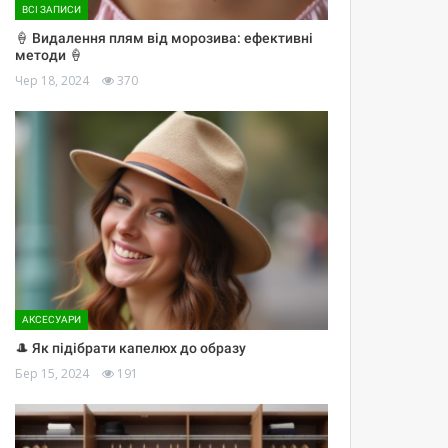
ВСІ ЗАПИСИ
🍦 Видалення плям від морозива: ефективні
методи 🍦
Чер 18, 2024
370
АКСЕСУАРИ
🎩 Як підібрати капелюх до образу
Бер 15, 2024
191