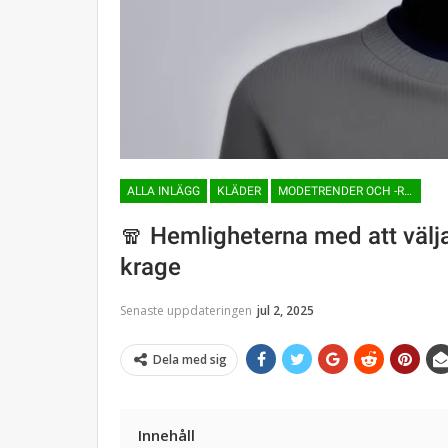
ALLA INLÄGG
KLÄDER
MODETRENDER OCH -RIKTNINGAR
🧣 Hemligheterna med att välja
krage
Senaste uppdateringen
jul 2, 2025
Dela med sig
Innehåll