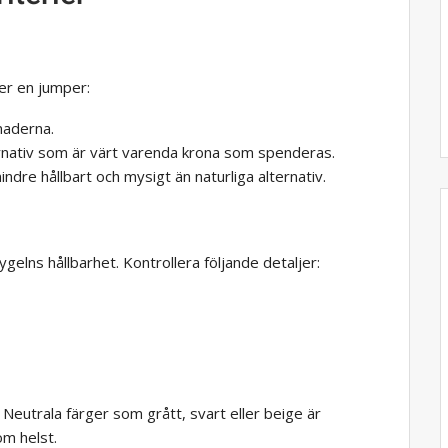
per en jumper:
naderna.
ternativ som är värt varenda krona som spenderas.
indre hållbart och mysigt än naturliga alternativ.
lns hållbarhet. Kontrollera följande detaljer:
 Neutrala färger som grått, svart eller beige är
om helst.