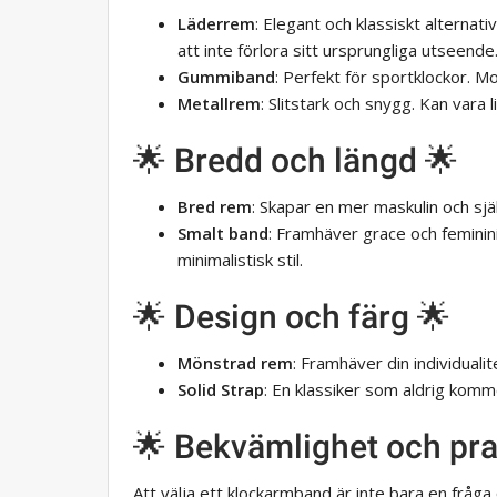
Läderrem
: Elegant och klassiskt alternativ
att inte förlora sitt ursprungliga utseende
Gummiband
: Perfekt för sportklockor. M
Metallrem
: Slitstark och snygg. Kan vara l
🌟 Bredd och längd 🌟
Bred rem
: Skapar en mer maskulin och sjä
Smalt band
: Framhäver grace och femininit
minimalistisk stil.
🌟 Design och färg 🌟
Mönstrad rem
: Framhäver din individualitet
Solid Strap
: En klassiker som aldrig komm
🌟 Bekvämlighet och pra
Att välja ett klockarmband är inte bara en fråga