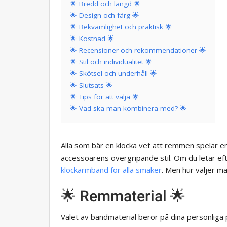
🌟 Bredd och längd 🌟
🌟 Design och färg 🌟
🌟 Bekvämlighet och praktisk 🌟
🌟 Kostnad 🌟
🌟 Recensioner och rekommendationer 🌟
🌟 Stil och individualitet 🌟
🌟 Skötsel och underhåll 🌟
🌟 Slutsats 🌟
🌟 Tips för att välja 🌟
🌟 Vad ska man kombinera med? 🌟
Alla som bär en klocka vet att remmen spelar en 
accessoarens övergripande stil. Om du letar eft
klockarmband för alla smaker
. Men hur väljer m
🌟 Remmaterial 🌟
Valet av bandmaterial beror på dina personliga 