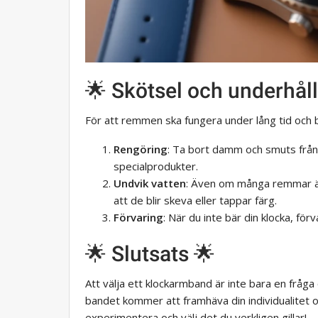
🌟 Skötsel och underhåll
För att remmen ska fungera under lång tid och 
Rengöring
: Ta bort damm och smuts frå
specialprodukter.
Undvik vatten
: Även om många remmar är
att de blir skeva eller tappar färg.
Förvaring
: När du inte bär din klocka, förv
🌟 Slutsats 🌟
Att välja ett klockarmband är inte bara en fråga
bandet kommer att framhäva din individualitet oc
experimentera och välj det du verkligen gillar!