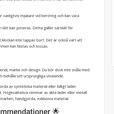
.
n är vanligtvis mjukare vid beröring och kan vara
 lätt kan justeras. Detta gäller särskilt för
t klockan inte tappas bort. Det är också värt att
men kan fästas och lossas.
rial, märke och design. Du bör dock inte snåla med
h behålla sitt ursprungliga utseende.
orda av syntetiska material eller billigt läder.
. Högkvalitativa remmar av äkta läder eller metall.
märken, handgjorda, exklusiva material.
ommendationer 🌟