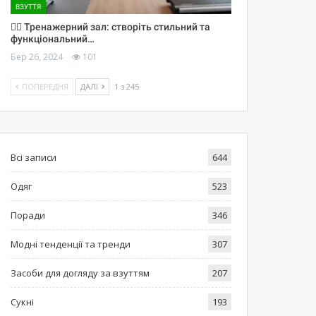
ВЗУТТЯ
🏋️‍♀️ Тренажерний зал: створіть стильний та
функціональний…
Бер 26, 2024
101
ПОПЕРЕДНЯ
ДАЛІ
1 з 245
Всі записи
644
Одяг
523
Поради
346
Модні тенденції та тренди
307
Засоби для догляду за взуттям
207
Сукні
193