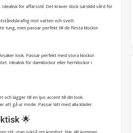
. Idealisk för affärsstil. Det kräver dock särskild vård för
.
otståndskraftig mot vatten och svett.
ite tung, men passar perfekt till de flesta klockor.
lvsäker look. Passar perfekt med stora klockor.
et. Idealisk för damklockor eller herrklockor i
 och lägger till en ljus accent till din look.
er att gå ur mode. Passar lätt med alla kläder.
ktisk 🌟
 om stil, utan också om komfort. När allt kommer