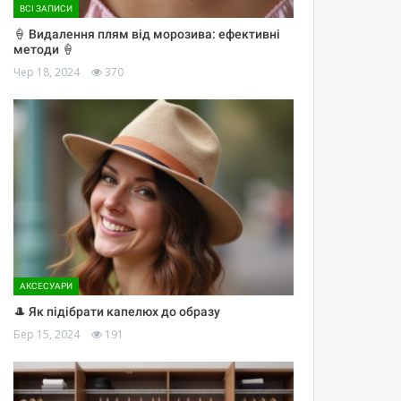
ВСІ ЗАПИСИ
🍦 Видалення плям від морозива: ефективні
методи 🍦
Чер 18, 2024
370
АКСЕСУАРИ
🎩 Як підібрати капелюх до образу
Бер 15, 2024
191