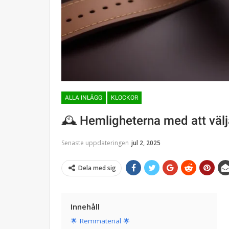
ALLA INLÄGG
KLOCKOR
🕰 Hemligheterna med att välj
Senaste uppdateringen
jul 2, 2025
Dela med sig
Innehåll
🌟 Remmaterial 🌟