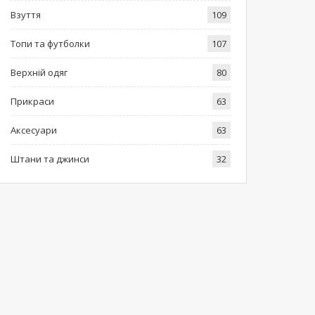
Взуття
109
Топи та футболки
107
Верхній одяг
80
Прикраси
63
Аксесуари
63
Штани та джинси
32