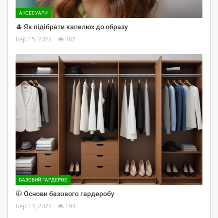
АКСЕСУАРИ
🎩 Як підібрати капелюх до образу
Бер 15, 2024
202
БАЗОВИЙ ГАРДЕРОБ
🧥 Основи базового гардеробу
Бер 13, 2024
194