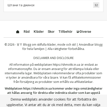
Штани та джинси
32
Råd
Kläder
Skor
Tillbehör
🧩Diverse
© 2026 - 👗👔 Blogg om stilfulla kläder, mode och stil | Användbar blogg
för hela familjen | Alla rättigheter förbehållna.
DISCLAIMER AND DISCLOSURE
All information på webbplatsen
https://shmotki.in.ua
är endast av
informationssyfte. Du är ensam ansvarig för att tillämpa lokala eller
internationella lagar. Webbplatsen rekommenderar ofta produkter som
vi tycker är användbara för våra läsare. Vi kan få affiliatekommissioner
från försäljning av produkter som erhålls via affiliatelänkar.
Webbplatsen
https://shmotki.in.ua
kommer under inga omständigheter
att hållas ansvarig för direkta eller indirekta skador som kan uppstå
genom användning eller missbruk av informationen som publiceras här.
Denna webbplats använder cookies för att förbättra din
Genom att fortsätta erkänner du att du har läst och accepterat vår
upplevelse. Vi antar att du är ok med detta, men du kan välja
fullständiga
ansvarsfriskrivning
och vår
Integritetspolicy
.