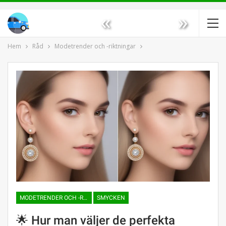
«
»
Hem
Råd
Modetrender och -riktningar
MODETRENDER OCH -RIKTNINGAR
SMYCKEN
🌟 Hur man väljer de perfekta