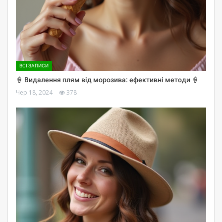
ВСІ ЗАПИСИ
🍦 Видалення плям від морозива: ефективні методи 🍦
Чер 18, 2024
378