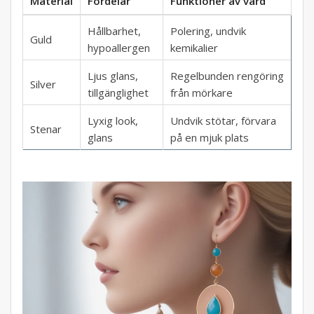
Material
Fördelar
Funktioner av vård
Hållbarhet,
Polering, undvik
Guld
hypoallergen
kemikalier
Ljus glans,
Regelbunden rengöring
Silver
tillgänglighet
från mörkare
Lyxig look,
Undvik stötar, förvara
Stenar
glans
på en mjuk plats