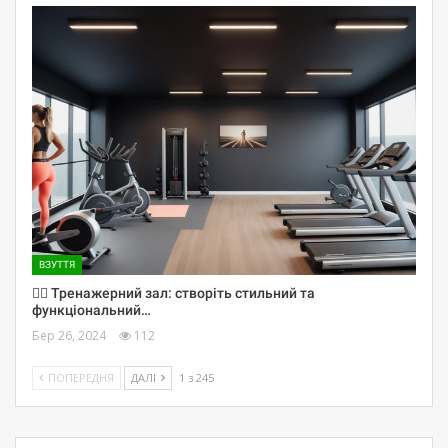
ВЗУТТЯ
🏋️‍♀️ Тренажерний зал: створіть стильний та
функціональний…
Бер 26, 2024
112
ПОПЕРЕДНЯ
ДАЛІ
1 з 245