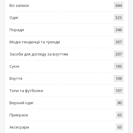
Всі записи
644
Одяг
523
Поради
346
Модні тенденції та тренди
307
Засоби для догляду за взуттям
207
Сукні
193
Взуття
109
Топи та футболки
107
Верхній одяг
80
Прикраси
63
Аксесуари
63