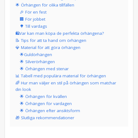
🌟 Örhängen för olika tillfällen
🎉 För en fest
🏢 För jobbet
🌳 Till vardags
🛍️Var kan man köpa de perfekta örhängena?
📝 Tips för att ta hand om örhängen
💎 Material för att göra örhängen
🌟Guldörhängen
🌟 Silverörhängen
🌟 Örhängen med stenar
📊 Tabell med populära material för örhängen
🌈 Hur man väljer en stil på örhängen som matchar
din look
🌟 Örhängen för kvällen
🌟 Örhängen för vardagen
🌟 Örhängen efter ansiktsform
🎁 Slutliga rekommendationer