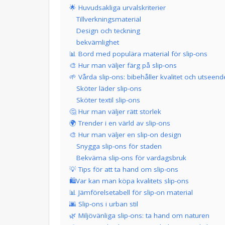
🌟 Huvudsakliga urvalskriterier
Tillverkningsmaterial
Design och teckning
bekvämlighet
📊 Bord med populära material för slip-ons
🎨 Hur man väljer färg på slip-ons
🌱 Vårda slip-ons: bibehåller kvalitet och utseend
Sköter läder slip-ons
Sköter textil slip-ons
🤔 Hur man väljer rätt storlek
🌍 Trender i en värld av slip-ons
🎨 Hur man väljer en slip-on design
Snygga slip-ons för staden
Bekväma slip-ons för vardagsbruk
💡 Tips för att ta hand om slip-ons
🛍Var kan man köpa kvalitets slip-ons
📊 Jämförelsetabell för slip-on material
🌆 Slip-ons i urban stil
🌿 Miljövänliga slip-ons: ta hand om naturen