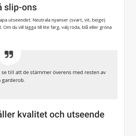
å slip-ons
skapa utseendet. Neutrala nyanser (svart, vit, beige)
m du vill lägga till lite färg, välj röda, blå eller gröna
s, se till att de stämmer överens med resten av
n garderob.
åller kvalitet och utseende