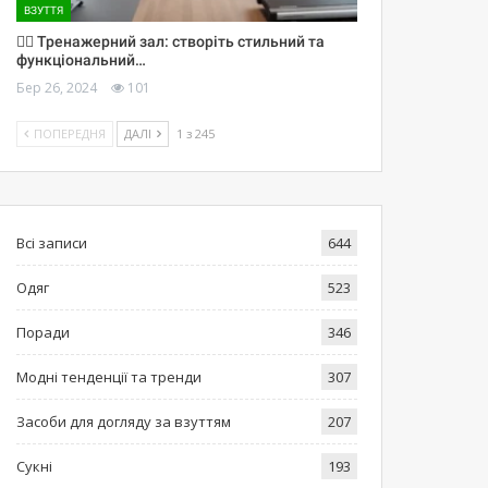
ВЗУТТЯ
🏋️‍♀️ Тренажерний зал: створіть стильний та
функціональний…
Бер 26, 2024
101
ПОПЕРЕДНЯ
ДАЛІ
1 з 245
Всі записи
644
Одяг
523
Поради
346
Модні тенденції та тренди
307
Засоби для догляду за взуттям
207
Сукні
193