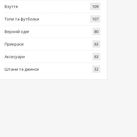
Взуття
109
Топи та футболки
107
Верхній одяг
80
Прикраси
63
Аксесуари
63
Штани та джинси
32