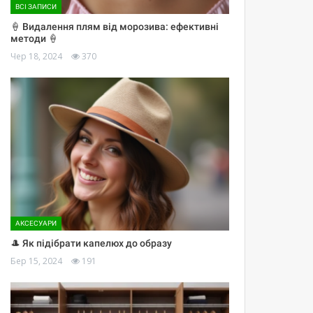
ВСІ ЗАПИСИ
🍦 Видалення плям від морозива: ефективні
методи 🍦
Чер 18, 2024
370
АКСЕСУАРИ
🎩 Як підібрати капелюх до образу
Бер 15, 2024
191