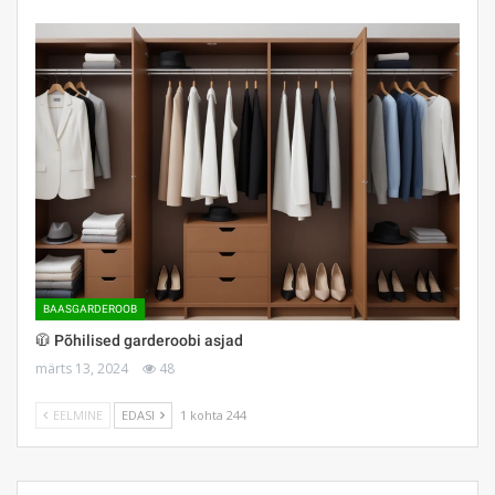
BAASGARDEROOB
🧥 Põhilised garderoobi asjad
märts 13, 2024
48
EELMINE
EDASI
1 kohta 244