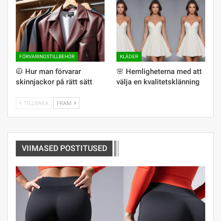
FÖRVARINGSTILLBEHÖR
KLÄDER
🧥 Hur man förvarar
🌸 Hemligheterna med att
skinnjackor på rätt sätt
välja en kvalitetsklänning
TILLBAKA
FRAM
VIIMASED POSTITUSED