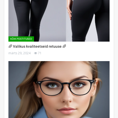
KÕIK POSTITUSED
🌈 Valikus kvaliteetseid retuuse 🌈
märts 29, 2024
71