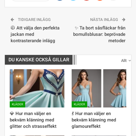
TIDIGARE INLÄGG
NÄSTA INLÄGG
🧥 Att välja den perfekta
✨ Ta bort såsfläckar från
jackan med
bomullsblusar: beprövade
kontrasterande inlägg
metoder
DU KANSKE OCKSÅ GILLAR
Allt
KLÄDER
KLÄDER
💎 Hur man väljer en
💃 Hur man väljer en
bekväm klänning med
bekväm klänning med
glitter och strasseffekt
glamoureffekt