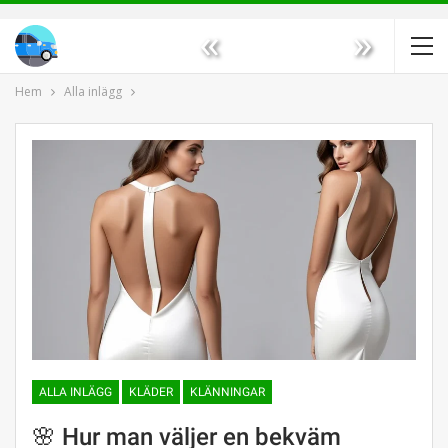
«
»
Hem
Alla inlägg
ALLA INLÄGG
KLÄDER
KLÄNNINGAR
🌸 Hur man väljer en bekväm