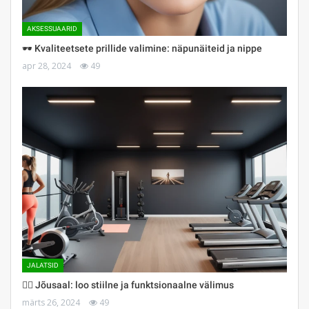
AKSESSUAARID
🕶 Kvaliteetsete prillide valimine: näpunäiteid ja nippe
apr 28, 2024
49
JALATSID
🏋️‍♀️ Jõusaal: loo stiilne ja funktsionaalne välimus
märts 26, 2024
49