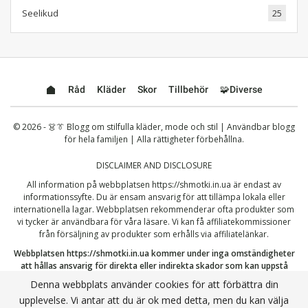
Seelikud
25
Råd
Kläder
Skor
Tillbehör
🧩Diverse
© 2026 - 👗👔 Blogg om stilfulla kläder, mode och stil | Användbar blogg
för hela familjen | Alla rättigheter förbehållna.
DISCLAIMER AND DISCLOSURE
All information på webbplatsen
https://shmotki.in.ua
är endast av
informationssyfte. Du är ensam ansvarig för att tillämpa lokala eller
internationella lagar. Webbplatsen rekommenderar ofta produkter som
vi tycker är användbara för våra läsare. Vi kan få affiliatekommissioner
från försäljning av produkter som erhålls via affiliatelänkar.
Webbplatsen
https://shmotki.in.ua
kommer under inga omständigheter
att hållas ansvarig för direkta eller indirekta skador som kan uppstå
genom användning eller missbruk av informationen som publiceras här.
Denna webbplats använder cookies för att förbättra din
Genom att fortsätta erkänner du att du har läst och accepterat vår
upplevelse. Vi antar att du är ok med detta, men du kan välja
fullständiga
ansvarsfriskrivning
och vår
Integritetspolicy
.