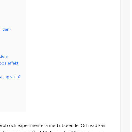
ilden?
r dem
pös effekt
 jag välja?
derob och experimentera med utseende. Och vad kan