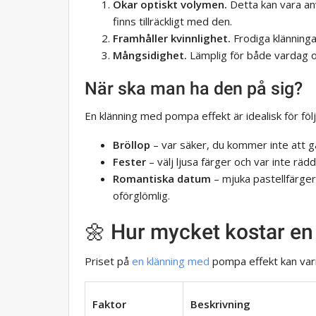
Ökar optiskt volymen.
Detta kan vara anvä
finns tillräckligt med den.
Framhåller kvinnlighet.
Frodiga klänning
Mångsidighet.
Lämplig för både vardag och
När ska man ha den på sig?
En klänning med pompa effekt är idealisk för f
Bröllop
– var säker, du kommer inte att g
Fester
– välj ljusa färger och var inte räd
Romantiska datum
– mjuka pastellfärger
oförglömlig.
🌼 Hur mycket kostar en
Priset på
en klänning med
pompa effekt kan var
Faktor
Beskrivning