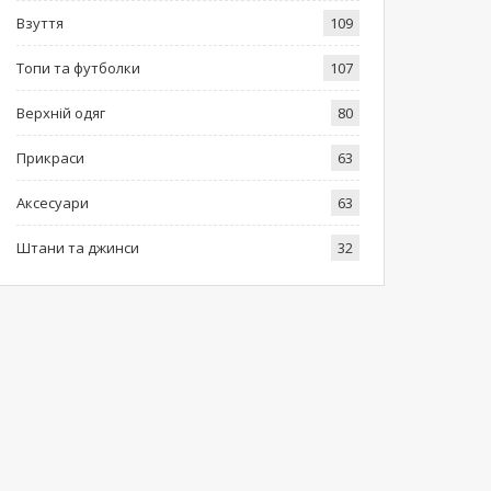
Взуття
109
Топи та футболки
107
Верхній одяг
80
Прикраси
63
Аксесуари
63
Штани та джинси
32