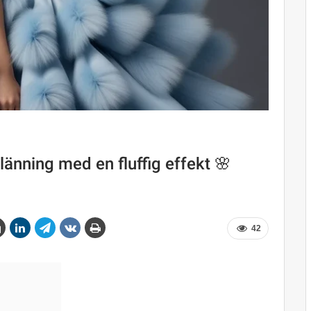
änning med en fluffig effekt 🌸
42