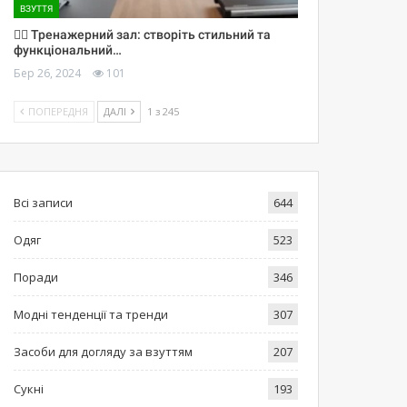
ВЗУТТЯ
🏋️‍♀️ Тренажерний зал: створіть стильний та
функціональний…
Бер 26, 2024
101
ПОПЕРЕДНЯ
ДАЛІ
1 з 245
Всі записи
644
Одяг
523
Поради
346
Модні тенденції та тренди
307
Засоби для догляду за взуттям
207
Сукні
193