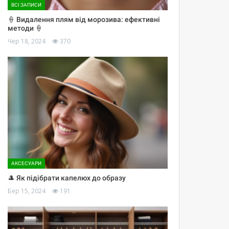
ВСІ ЗАПИСИ
🍦 Видалення плям від морозива: ефективні
методи 🍦
Чер 18, 2024
370
АКСЕСУАРИ
🎩 Як підібрати капелюх до образу
Бер 15, 2024
191