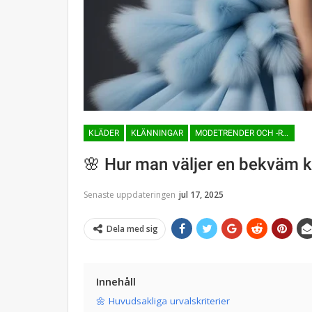
KLÄDER
KLÄNNINGAR
MODETRENDER OCH -RIKTNINGAR
🌸 Hur man väljer en bekväm kl
Senaste uppdateringen
jul 17, 2025
Dela med sig
Innehåll
🌼 Huvudsakliga urvalskriterier