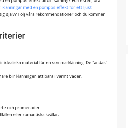
med en pompös effekt till din samling? Förresten, bra
: klänningar med en pompös effekt för ett ljust
 sig själv? Följ våra rekommendationer och du kommer
iterier
 är idealiska material för en sommarklänning. De ”andas”
are blir klänningen att bära i varmt väder.
bete och promenader.
lfällen eller romantiska kvällar.