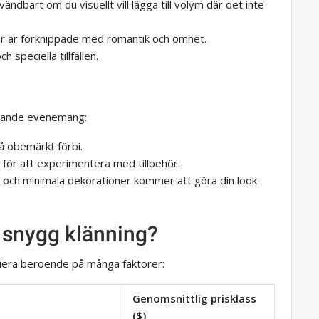
ndbart om du visuellt vill lägga till volym där det inte
ar är förknippade med romantik och ömhet.
 speciella tillfällen.
öljande evenemang:
å obemärkt förbi.
d för att experimentera med tillbehör.
 och minimala dekorationer kommer att göra din look
 snygg klänning?
iera beroende på många faktorer:
Genomsnittlig prisklass
($)