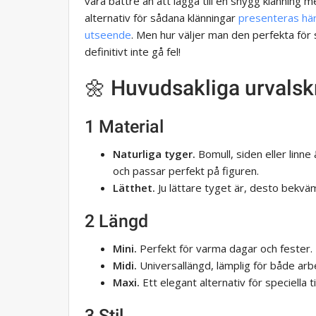
vara bättre än att lägga till en snygg klänning 
alternativ för sådana klänningar
presenteras här
utseende
. Men hur väljer man den perfekta för
definitivt inte gå fel!
🌼 Huvudsakliga urvalskr
1 Material
Naturliga tyger.
Bomull, siden eller linne
och passar perfekt på figuren.
Lätthet.
Ju lättare tyget är, desto bekväm
2 Längd
Mini.
Perfekt för varma dagar och fester.
Midi.
Universallängd, lämplig för både ar
Maxi.
Ett elegant alternativ för speciella til
3 Stil