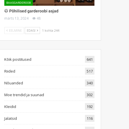
BAASGARDEROOB
🧥 Põhilised garderoobi asjad
märts 13, 2024
48
EELMINE
EDASI
1 kohta 244
Kõik postitused
641
Riided
517
Nõuanded
340
Moe trendid ja suunad
302
Kleidid
192
Jalatsid
116