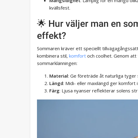
Mångsidighet
: Lämplig för en mängd oli
kvällsfest.
🌟 Hur väljer man en s
effekt?
Sommaren kräver ett speciellt tillvägagångssätt fö
kombinera stil,
komfort
och coolhet. Genom att 
sommarklänningen:
Material
: Ge företräde åt naturliga tyger 
Längd
: Midi- eller maxilängd ger komfort 
Färg
: Ljusa nyanser reflekterar solens strå