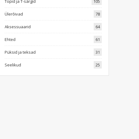
Topid ja T-särgid
105
Ülerõivad
78
Aksessuaarid
64
Ehted
61
Püksid ja teksad
31
Seelikud
25