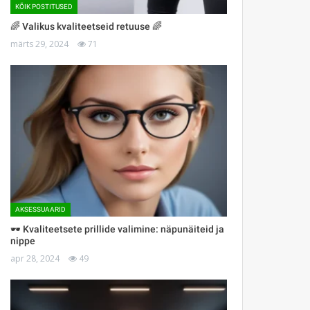
KÕIK POSTITUSED
🌈 Valikus kvaliteetseid retuuse 🌈
märts 29, 2024
71
AKSESSUAARID
🕶 Kvaliteetsete prillide valimine: näpunäiteid ja
nippe
apr 28, 2024
49