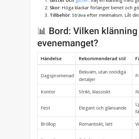
Glitter och
glitter
: Välj en klänning med gli
Skor
: Höga klackar förlänger benet och gö
Tillbehör
: Sträva efter minimalism. Låt din 
📊 Bord: Vilken klännin
evenemanget?
Händelse
Rekommenderad stil
F
Bekväm, utan onödiga
Dagspromenad
P
detaljer
Kontor
Strikt, klassiskt
N
L
Fest
Elegant och glänsande
f
Bröllop
Romantiskt, lätt
Vi