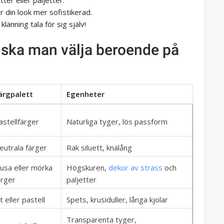
tter eller paljetter.
r din look mer sofistikerad.
klänning tala för sig själv!
g ska man välja beroende på
ärgpalett
Egenheter
astellfärger
Naturliga tyger, lös passform
eutrala färger
Rak siluett, knälång
jusa eller mörka
Högskuren,
dekor av strass
och
ärger
paljetter
t eller pastell
Spets, krusiduller, långa kjolar
Transparenta tyger,