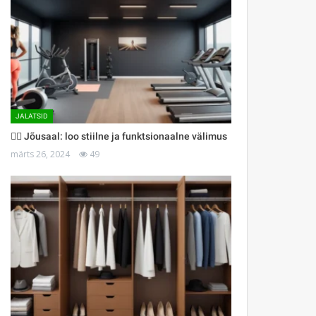
JALATSID
🏋️‍♀️ Jõusaal: loo stiilne ja funktsionaalne välimus
märts 26, 2024
49