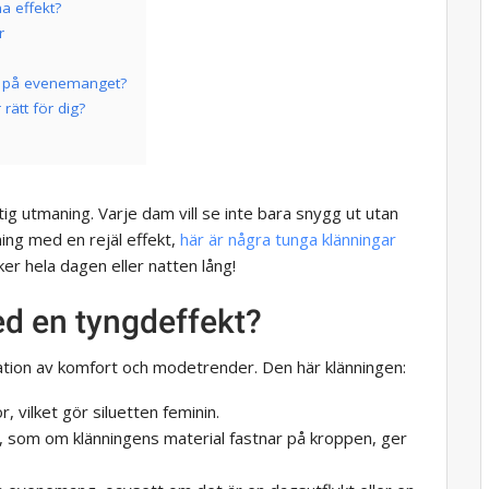
a effekt?
r
de på evenemanget?
rätt för dig?
tig utmaning. Varje dam vill se inte bara snygg ut utan
ning med en rejäl effekt,
här är några tunga klänningar
er hela dagen eller natten lång!
ed en tyngdeffekt?
ation av komfort och modetrender. Den här klänningen:
r, vilket gör siluetten feminin.
a, som om klänningens material fastnar på kroppen, ger