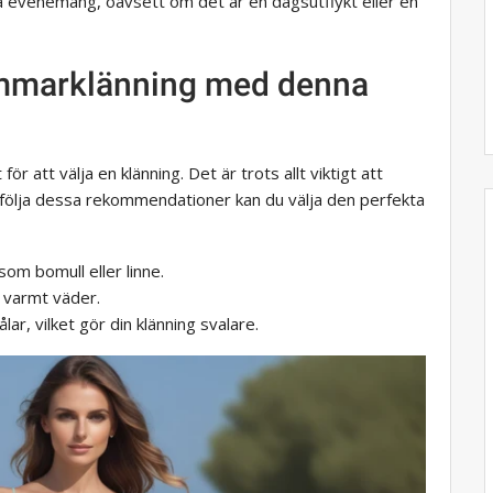
ka evenemang, oavsett om det är en dagsutflykt eller en
ommarklänning med denna
r att välja en klänning. Det är trots allt viktigt att
följa dessa rekommendationer kan du välja den perfekta
som bomull eller linne.
i varmt väder.
lar, vilket gör din klänning svalare.