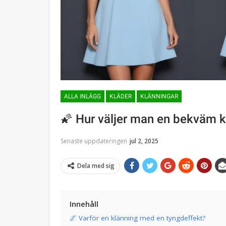
ALLA INLÄGG
KLÄDER
KLÄNNINGAR
🌠 Hur väljer man en bekväm 
Senaste uppdateringen
jul 2, 2025
Dela med sig
Innehåll
🌌 Varför en klänning med en tyngdeffekt?