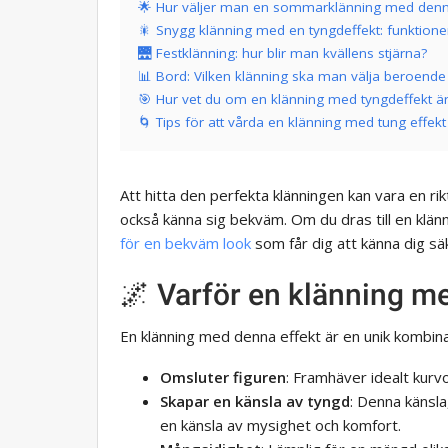
🌟 Hur väljer man en sommarklänning med denn
🎇 Snygg klänning med en tyngdeffekt: funktione
🌉 Festklänning: hur blir man kvällens stjärna?
📊 Bord: Vilken klänning ska man välja beroen
🎯 Hur vet du om en klänning med tyngdeffekt är 
🌀 Tips för att vårda en klänning med tung effekt
Att hitta den perfekta klänningen kan vara en rik
också känna sig bekväm. Om du dras till en klän
för en bekväm look
som får dig att känna dig säk
🌌 Varför en klänning m
En klänning med denna effekt är en unik kombin
Omsluter figuren
: Framhäver idealt kurvo
Skapar en känsla av tyngd
: Denna känsl
en känsla av mysighet och komfort.