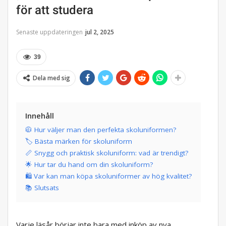
för att studera
Senaste uppdateringen
jul 2, 2025
39
Dela med sig
Innehåll
🧥 Hur väljer man den perfekta skoluniformen?
🏷️ Bästa märken för skoluniform
📏 Snygg och praktisk skoluniform: vad är trendigt?
🌟 Hur tar du hand om din skoluniform?
🛍️ Var kan man köpa skoluniformer av hög kvalitet?
📚 Slutsats
Varje läsår börjar inte bara med inköp av nya