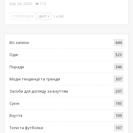
Бер 26, 2024
112
ПОПЕРЕДНЯ
ДАЛІ
1 з 245
Всі записи
644
Одяг
523
Поради
346
Модні тенденції та тренди
307
Засоби для догляду за взуттям
207
Сукні
193
Взуття
109
Топи та футболки
107