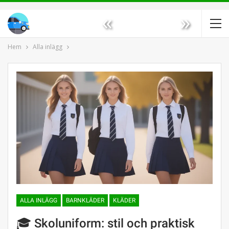
«
»
Hem
Alla inlägg
ALLA INLÄGG
BARNKLÄDER
KLÄDER
🎓 Skoluniform: stil och praktisk