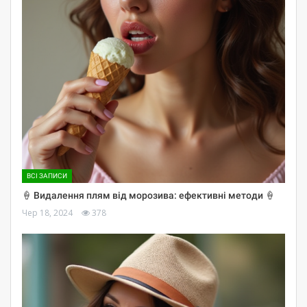
ВСІ ЗАПИСИ
🍦 Видалення плям від морозива: ефективні методи 🍦
Чер 18, 2024
378