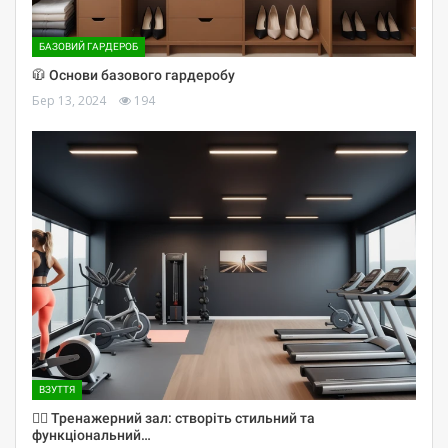
БАЗОВИЙ ГАРДЕРОБ
🧥 Основи базового гардеробу
Бер 13, 2024
194
ВЗУТТЯ
🏋️‍♀️ Тренажерний зал: створіть стильний та
функціональний…