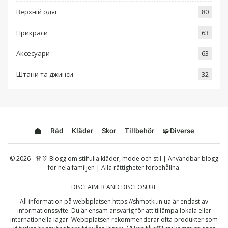
Верхній одяг
80
Прикраси
63
Аксесуари
63
Штани та джинси
32
Råd
Kläder
Skor
Tillbehör
🧩Diverse
© 2026 - 👗👔 Blogg om stilfulla kläder, mode och stil | Användbar blogg
för hela familjen | Alla rättigheter förbehållna.
DISCLAIMER AND DISCLOSURE
All information på webbplatsen
https://shmotki.in.ua
är endast av
informationssyfte. Du är ensam ansvarig för att tillämpa lokala eller
internationella lagar. Webbplatsen rekommenderar ofta produkter som