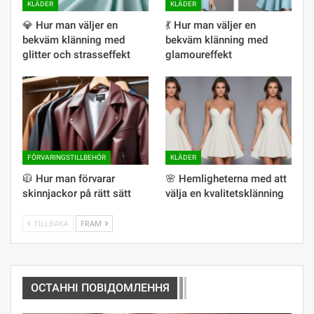
KLÄDER
KLÄDER
💎 Hur man väljer en
💃 Hur man väljer en
bekväm klänning med
bekväm klänning med
glitter och strasseffekt
glamoureffekt
FÖRVARINGSTILLBEHÖR
KLÄDER
🧥 Hur man förvarar
🌸 Hemligheterna med att
skinnjackor på rätt sätt
välja en kvalitetsklänning
TILLBAKA
FRAM
ОСТАННІ ПОВІДОМЛЕННЯ