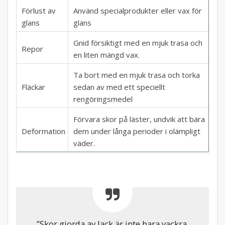
Förlust av
Använd specialprodukter eller vax för
glans
glans
Gnid försiktigt med en mjuk trasa och
Repor
en liten mängd vax.
Ta bort med en mjuk trasa och torka
Fläckar
sedan av med ett speciellt
rengöringsmedel
Förvara skor på läster, undvik att bära
Deformation
dem under långa perioder i olämpligt
väder.
”Skor gjorda av lack är inte bara vackra,