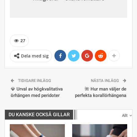
27
Dela med sig
TIDIGARE INLÄGG
NÄSTA INLÄGG
💎 Urval av högkvalitativa
🌺 Hur man väljer de
örhängen med peridoter
perfekta korallörhängena
DU KANSKE OCKSÅ GILLAR
Allt