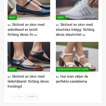
SKOR
SKOR
🥿 Skötsel av skor med
🥿 Skötsel av skor med
ankelband av textil:
elastiska inlägg: förläng
förläng deras liv 🥿
deras elasticitet 🥿
SKOR
SANDALER OCH FLIP-FLOPS
🥿 Skötsel av skor med
🥿 Hur man väljer de
lädertåband: förläng deras
perfekta sandalerna
livslängd
TILLBAKA
FRAM