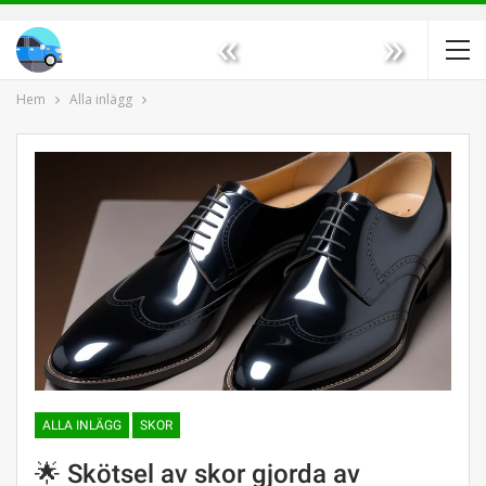
«
»
Hem
Alla inlägg
ALLA INLÄGG
SKOR
🌟 Skötsel av skor gjorda av