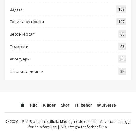
Взуття
109
Топи та футболки
107
Верхній одяг
80
Прикраси
63
Аксесуари
63
Штани та джинси
32
Råd
Kläder
Skor
Tillbehör
🧩Diverse
© 2026 - 👗👔 Blogg om stilfulla kläder, mode och stil | Användbar blogg
för hela familjen | Alla rättigheter förbehållna.