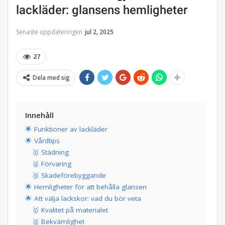
lackläder: glansens hemligheter
Senaste uppdateringen
jul 2, 2025
27
Dela med sig
Innehåll
🌟 Funktioner av lackläder
🌟 Vårdtips
🥇 Städning
🥈 Förvaring
🥉 Skadeförebyggande
🌟 Hemligheter för att behålla glansen
🌟 Att välja lackskor: vad du bör veta
🥇 Kvalitet på materialet
🥈 Bekvämlighet