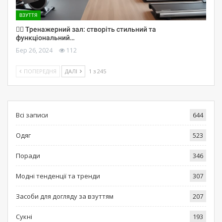
ВЗУТТЯ
🏋️‍♀️ Тренажерний зал: створіть стильний та
функціональний…
Бер 26, 2024
112
ПОПЕРЕДНЯ
ДАЛІ
1 з 245
Всі записи
644
Одяг
523
Поради
346
Модні тенденції та тренди
307
Засоби для догляду за взуттям
207
Сукні
193