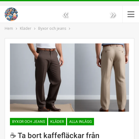
«
»
Hem
Kläder
Byxor och jeans
BYXOR OCH JEANS
KLÄDER
ALLA INLÄGG
☕ Ta bort kaffefläckar från