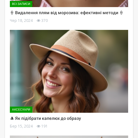
ВСІ ЗАПИСИ
🍦 Видалення плям від морозива: ефективні методи 🍦
Чер 18, 2024
370
АКСЕСУАРИ
🎩 Як підібрати капелюх до образу
Бер 15, 2024
191