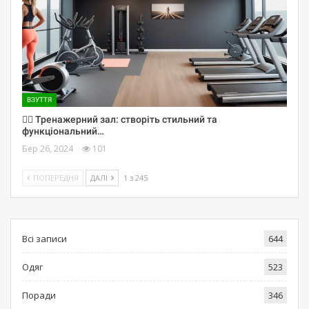
ВЗУТТЯ
🏋️‍♀️ Тренажерний зал: створіть стильний та
функціональний…
Бер 26, 2024
101
ПОПЕРЕДНЯ
ДАЛІ
1 з 245
Всі записи
644
Одяг
523
Поради
346