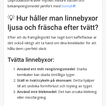
Linproduktion kräver mycket mindre vatten och
bekämpningsmedel jämfört med
bomull
.
💡 Hur håller man linnebyxor
ljusa och fräscha efter tvätt?
Efter att du framgångsrikt har tagit bort kaffefläckar är
det också viktigt att ta hand om dina linnekläder för att
hålla dem i perfekt skick:
Tvätta linnebyxor:
Använd ett milt rengöringsmedel:
Starka
kemikalier kan skada ömtåliga tyger.
Ställ in tvättcykeln på skonsam:
Detta hjälper
till att undvika formförlust och töjning av tyget.
Använd inte blekmedel:
Det kan orsaka blekning
eller missfärgning.