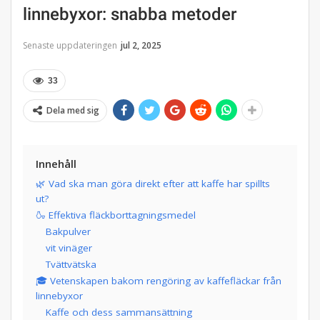
linnebyxor: snabba metoder
Senaste uppdateringen
jul 2, 2025
33
Dela med sig
Innehåll
🌿 Vad ska man göra direkt efter att kaffe har spillts
ut?
🍶 Effektiva fläckborttagningsmedel
Bakpulver
vit vinäger
Tvättvätska
🎓 Vetenskapen bakom rengöring av kaffefläckar från
linnebyxor
Kaffe och dess sammansättning