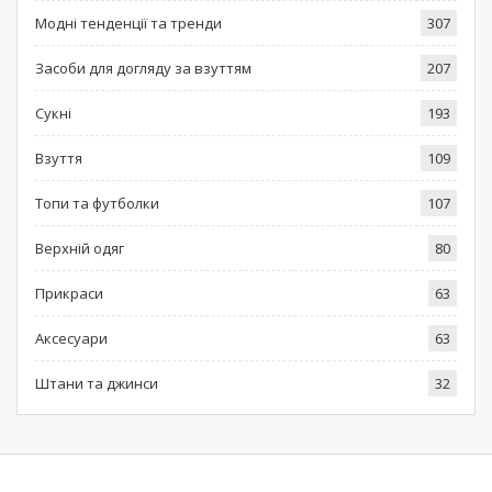
Модні тенденції та тренди
307
Засоби для догляду за взуттям
207
Сукні
193
Взуття
109
Топи та футболки
107
Верхній одяг
80
Прикраси
63
Аксесуари
63
Штани та джинси
32