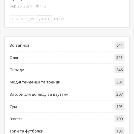
Бер 26, 2024
112
ПОПЕРЕДНЯ
ДАЛІ
1 з 245
Всі записи
644
Одяг
523
Поради
346
Модні тенденції та тренди
307
Засоби для догляду за взуттям
207
Сукні
193
Взуття
109
Топи та футболки
107