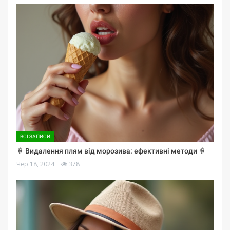
ВСІ ЗАПИСИ
🍦 Видалення плям від морозива: ефективні методи 🍦
Чер 18, 2024
378