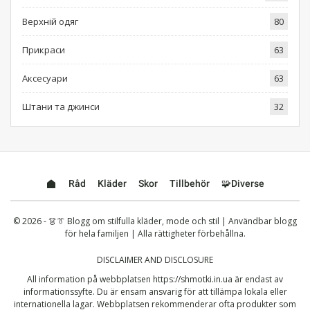
Верхній одяг
80
Прикраси
63
Аксесуари
63
Штани та джинси
32
Råd
Kläder
Skor
Tillbehör
🧩Diverse
© 2026 - 👗👔 Blogg om stilfulla kläder, mode och stil | Användbar blogg
för hela familjen | Alla rättigheter förbehållna.
DISCLAIMER AND DISCLOSURE
All information på webbplatsen
https://shmotki.in.ua
är endast av
informationssyfte. Du är ensam ansvarig för att tillämpa lokala eller
internationella lagar. Webbplatsen rekommenderar ofta produkter som