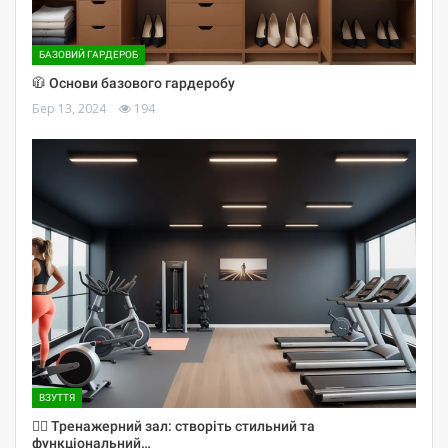
БАЗОВИЙ ГАРДЕРОБ
🧥 Основи базового гардеробу
Бер 13, 2024
194
ВЗУТТЯ
🏋️‍♀️ Тренажерний зал: створіть стильний та
функціональний…