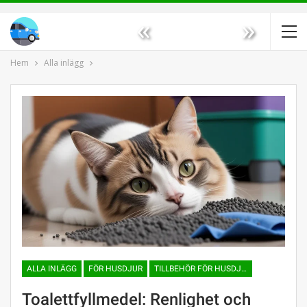
«
»
Hem
Alla inlägg
ALLA INLÄGG
FÖR HUSDJUR
TILLBEHÖR FÖR HUSDJUR
Toalettfyllmedel: Renlighet och