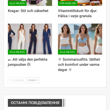
ALLA INLÄGG
FÖR HUSDJUR
Kragar: Stil och säkerhet
Vitamintillskott för djur:
Hälsa i varje granula
ALLA INLÄGG
ALLA INLÄGG
🥿 Att välja den perfekta
🌞 Sommaroutfits: lätthet
jumpsuiten 🥼
och komfort under varma
dagar 🌞
TILLBAKA
FRAM
ОСТАННІ ПОВІДОМЛЕННЯ