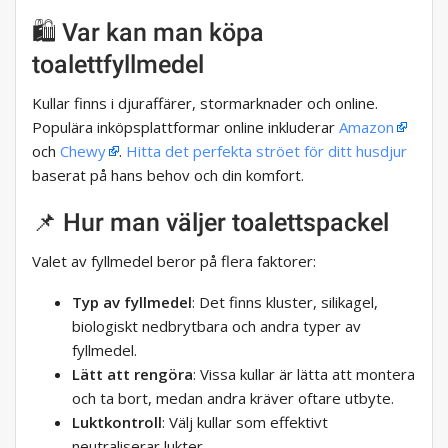
🛍️ Var kan man köpa
toalettfyllmedel
Kullar finns i djuraffärer, stormarknader och online.
Populära inköpsplattformar online inkluderar
Amazon
och
Chewy
.
Hitta det perfekta ströet för ditt husdjur
baserat på hans behov och din komfort.
📌 Hur man väljer toalettspackel
Valet av fyllmedel beror på flera faktorer:
Typ av fyllmedel
: Det finns kluster, silikagel,
biologiskt nedbrytbara och andra typer av
fyllmedel.
Lätt att rengöra
: Vissa kullar är lätta att montera
och ta bort, medan andra kräver oftare utbyte.
Luktkontroll
: Välj kullar som effektivt
neutraliserar lukter.