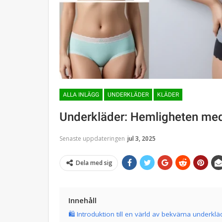
ALLA INLÄGG
UNDERKLÄDER
KLÄDER
Underkläder: Hemligheten me
Senaste uppdateringen
jul 3, 2025
Dela med sig
Innehåll
🛍️ Introduktion till en värld av bekväma underklä