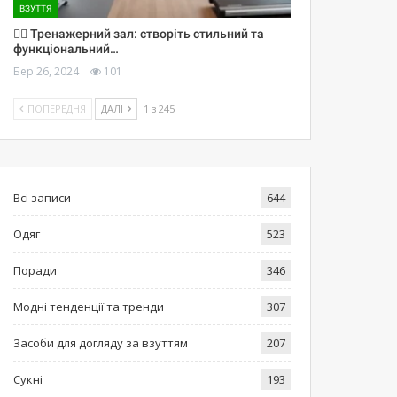
ВЗУТТЯ
🏋️‍♀️ Тренажерний зал: створіть стильний та
функціональний…
Бер 26, 2024
101
ПОПЕРЕДНЯ
ДАЛІ
1 з 245
Всі записи
644
Одяг
523
Поради
346
Модні тенденції та тренди
307
Засоби для догляду за взуттям
207
Сукні
193