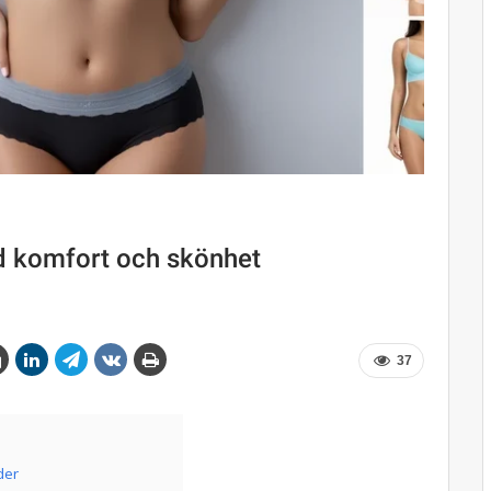
d komfort och skönhet
37
der