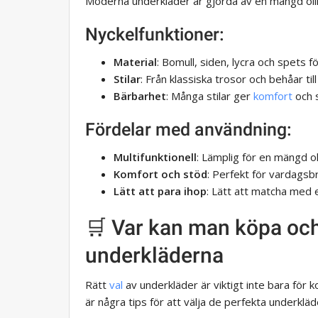
Moderna underkläder är gjorda av en mängd ol
Nyckelfunktioner:
Material
: Bomull, siden, lycra och spets f
Stilar
: Från klassiska trosor och behåar t
Bärbarhet
: Många stilar ger
komfort
och 
Fördelar med användning:
Multifunktionell
: Lämplig för en mängd oli
Komfort och stöd
: Perfekt för vardagsbr
Lätt att para ihop
: Lätt att matcha med e
🛒 Var kan man köpa och
underkläderna
Rätt
val
av underkläder är viktigt inte bara för 
är några tips för att välja de perfekta underklä