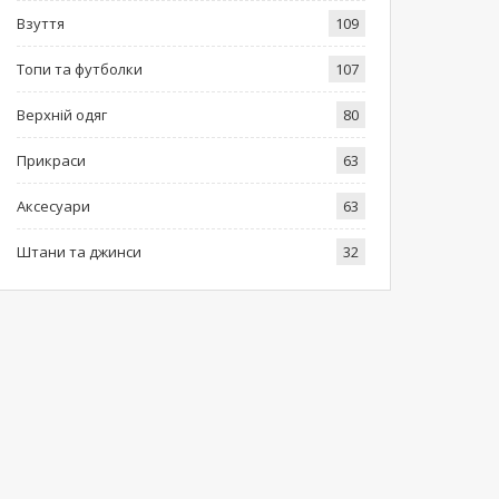
Взуття
109
Топи та футболки
107
Верхній одяг
80
Прикраси
63
Аксесуари
63
Штани та джинси
32