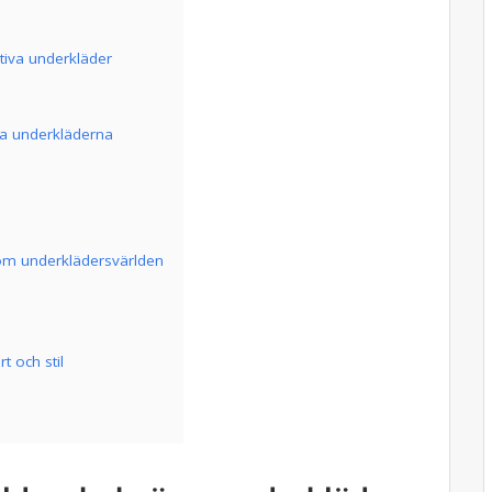
tiva underkläder
ta underkläderna
inom underklädersvärlden
 och stil