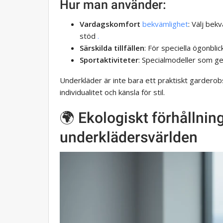
Hur man använder:
Vardagskomfort
bekvämlighet
: Välj be
stöd
.
Särskilda tillfällen
: För speciella ögonbli
Sportaktiviteter
: Specialmodeller som ge
Underkläder är inte bara ett praktiskt garderobs
individualitet och känsla för stil.
🌍 Ekologiskt förhållnin
underklädersvärlden