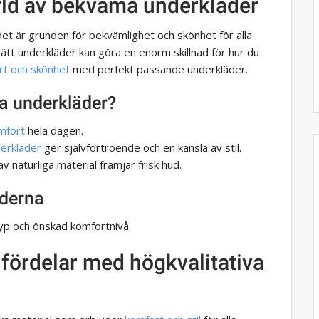
värld av bekväma underkläder
et är grunden för bekvämlighet och skönhet för alla.
a rätt underkläder kan göra en enorm skillnad för hur du
rt och skönhet
med perfekt passande underkläder.
lja underkläder?
mfort
hela dagen.
erkläder
ger självförtroende och en känsla av stil.
v naturliga material främjar frisk hud.
äderna
yp och önskad komfortnivå.
fördelar med högkvalitativa