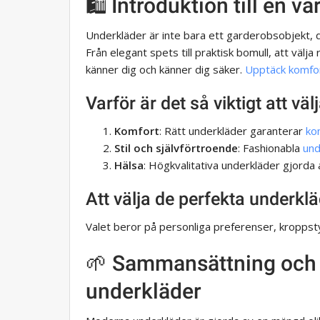
🛍️ Introduktion till en 
Underkläder är inte bara ett garderobsobjekt, d
Från elegant spets till praktisk bomull, att välj
känner dig och känner dig säker.
Upptäck komfo
Varför är det så viktigt att vä
Komfort
: Rätt underkläder garanterar
ko
Stil och självförtroende
: Fashionabla
und
Hälsa
: Högkvalitativa underkläder gjorda a
Att välja de perfekta underkl
Valet beror på personliga preferenser, kroppst
🌱 Sammansättning och 
underkläder