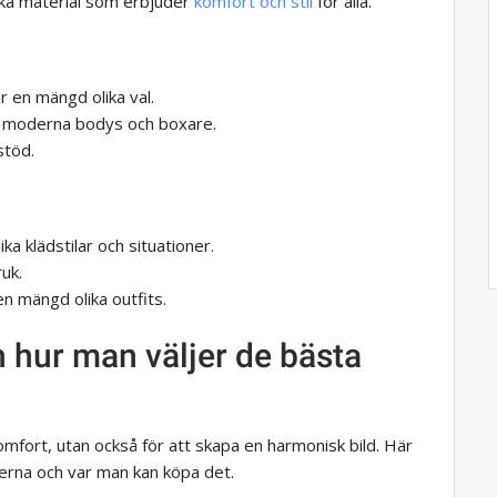
ika material som erbjuder
komfort och stil
för alla.
ör en mängd olika val.
ill moderna bodys och boxare.
stöd.
ka klädstilar och situationer.
uk.
n mängd olika outfits.
 hur man väljer de bästa
komfort, utan också för att skapa en harmonisk bild. Här
derna och var man kan köpa det.