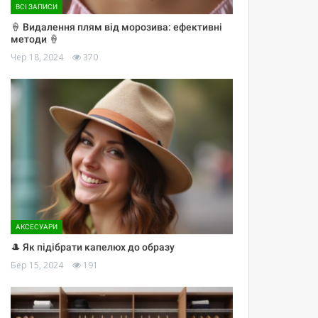
ВСІ ЗАПИСИ
🍦 Видалення плям від морозива: ефективні
методи 🍦
Чер 18, 2024
370
АКСЕСУАРИ
🎩 Як підібрати капелюх до образу
Бер 15, 2024
191