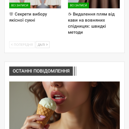
ВСІ ЗАПИСИ
ВСІ ЗАПИСИ
🌸 Секрети вибору
☕️ Видалення плям від
якісної сукні
кави на вовняних
спідницях: швидкі
методи
ПОПЕРЕДНЯ
ДАЛІ
ОСТАННІ ПОВІДОМЛЕННЯ