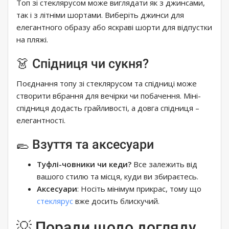
Топ зі стеклярусом може виглядати як з джинсами,
так і з літніми шортами. Виберіть джинси для
елегантного образу або яскраві шорти для відпустки
на пляжі.
👗 Спідниця чи сукня?
Поєднання топу зі стеклярусом та спідниці може
створити вбрання для вечірки чи побачення. Міні-
спідниця додасть грайливості, а довга спідниця –
елегантності.
🥿 Взуття та аксесуари
Туфлі-човники чи кеди?
Все залежить від
вашого стилю та місця, куди ви збираєтесь.
Аксесуари
: Носіть мінімум прикрас, тому що
стеклярус
вже досить блискучий.
💡 Поради щодо догляду