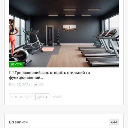
ВЗУТТЯ
🏋️‍♀️ Тренажерний зал: створіть стильний та
функціональний…
Бер 26, 2024
101
ПОПЕРЕДНЯ
ДАЛІ
1 з 245
Всі записи
644