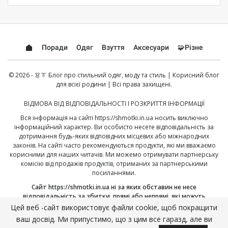
Поради
Одяг
Взуття
Аксесуари
🧩Різне
© 2026 - 👗👔 Блог про стильний одяг, моду та стиль | Корисний блог
для всієї родини | Всі права захищені.
ВІДМОВА ВІД ВІДПОВІДАЛЬНОСТІ І РОЗКРИТТЯ ІНФОРМАЦІЇ
Вся інформація на сайті
https://shmotki.in.ua
носить виключно
інформаційний характер. Ви особисто несете відповідальність за
дотримання будь-яких відповідних місцевих або міжнародних
законів. На сайті часто рекомендуються продукти, які ми вважаємо
корисними для наших читачів. Ми можемо отримувати партнерську
комісію від продажів продуктів, отриманих за партнерськими
посиланнями.
Сайт
https://shmotki.in.ua
ні за яких обставин не несе
відповідальність за збитки, прямі або непрямі, які можуть
виникнути в результаті використання, або неправильного
Цей веб -сайт використовує файли cookie, щоб покращити
використання, опублікованій тут інформації. Продовжуючи, ви
ваш досвід. Ми припустимо, що з цим все гаразд, але ви
підтверджуєте, що прочитали і прийняли нашу повну
відмову від