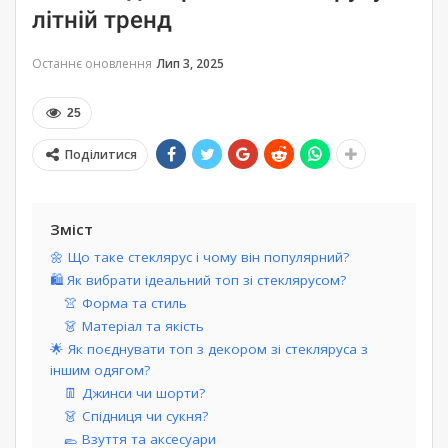
літній тренд
Останнє оновлення
Лип 3, 2025
25
Поділитися
Зміст
🌼 Що таке стеклярус і чому він популярний?
🛍️ Як вибрати ідеальний топ зі стеклярусом?
👚 Форма та стиль
👗 Матеріал та якість
🌟 Як поєднувати топ з декором зі стекляруса з
іншим одягом?
👖 Джинси чи шорти?
👗 Спідниця чи сукня?
🥿 Взуття та аксесуари