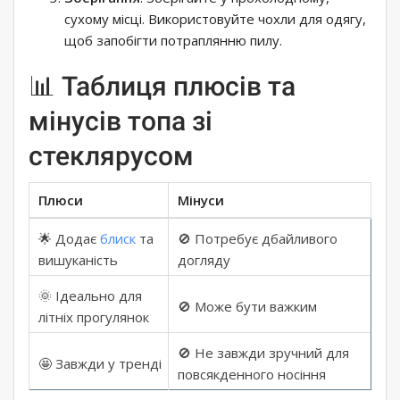
сухому місці. Використовуйте чохли для одягу,
щоб запобігти потраплянню пилу.
📊 Таблиця плюсів та
мінусів топа зі
стеклярусом
Плюси
Мінуси
🌟 Додає
блиск
та
🚫 Потребує дбайливого
вишуканість
догляду
🌞 Ідеально для
🚫 Може бути важким
літніх прогулянок
🚫 Не завжди зручний для
🤩 Завжди у тренді
повсякденного носіння