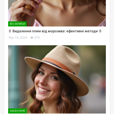
ВСІ ЗАПИСИ
🍦 Видалення плям від морозива: ефективні методи 🍦
Чер 18, 2024
370
АКСЕСУАРИ