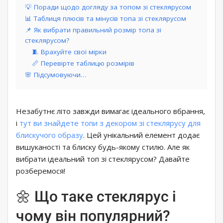
💡 Поради щодо догляду за топом зі стеклярусом
📊 Таблиця плюсів та мінусів топа зі стеклярусом
📌 Як вибрати правильний розмір топа зі
стеклярусом?
🧵 Врахуйте свої мірки
📏 Перевірте таблицю розмірів
🌸 Підсумовуючи…
Незабутнє літо завжди вимагає ідеального вбрання,
і
тут ви знайдете топи з декором зі стеклярусу для
блискучого образу
. Цей унікальний елемент додає
вишуканості та блиску будь-якому стилю. Але як
вибрати ідеальний топ зі стеклярусом? Давайте
розберемося!
🌼 Що таке стеклярус і
чому він популярний?