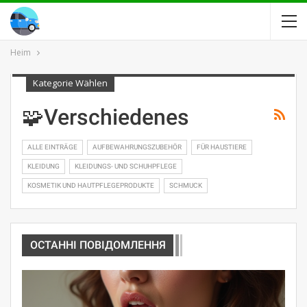
Heim
Kategorie Wählen
🧩Verschiedenes
ALLE EINTRÄGE
AUFBEWAHRUNGSZUBEHÖR
FÜR HAUSTIERE
KLEIDUNG
KLEIDUNGS- UND SCHUHPFLEGE
KOSMETIK UND HAUTPFLEGEPRODUKTE
SCHMUCK
ОСТАННІ ПОВІДОМЛЕННЯ