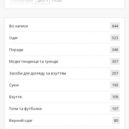
ПОПЕРЕДНЯ
ДАЛІ
1 з 245
Всі записи
644
Одяг
523
Поради
346
Модні тенденції та тренди
307
Засоби для догляду за взуттям
207
Сукні
193
Взуття
109
Топи та футболки
107
Верхній одяг
80