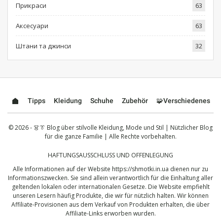
Прикраси
63
Аксесуари
63
Штани та джинси
32
Tipps
Kleidung
Schuhe
Zubehör
🧩Verschiedenes
© 2026 - 👗👔 Blog über stilvolle Kleidung, Mode und Stil | Nützlicher Blog
für die ganze Familie | Alle Rechte vorbehalten.
HAFTUNGSAUSSCHLUSS UND OFFENLEGUNG
Alle Informationen auf der Website
https://shmotki.in.ua
dienen nur zu
Informationszwecken. Sie sind allein verantwortlich für die Einhaltung aller
geltenden lokalen oder internationalen Gesetze. Die Website empfiehlt
unseren Lesern häufig Produkte, die wir für nützlich halten. Wir können
Affiliate-Provisionen aus dem Verkauf von Produkten erhalten, die über
Affiliate-Links erworben wurden.