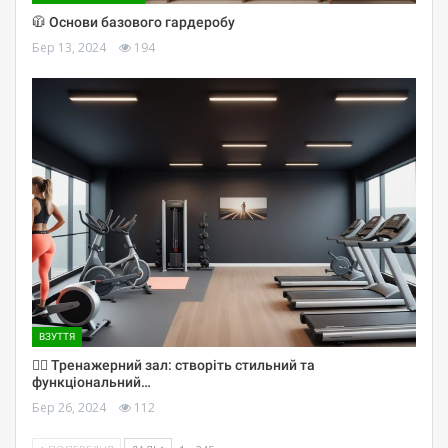
🧥 Основи базового гардеробу
Бер 13, 2024
194
ВЗУТТЯ
🏋️‍♀️ Тренажерний зал: створіть стильний та
функціональний…
Бер 26, 2024
112