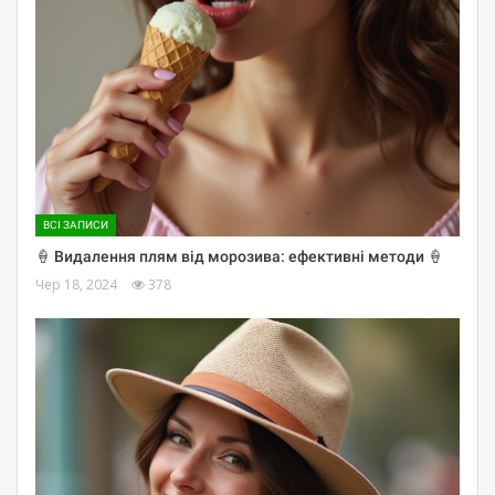
ВСІ ЗАПИСИ
🍦 Видалення плям від морозива: ефективні методи 🍦
Чер 18, 2024
378