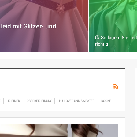
eid mit Glitzer- und
🧥 So lagern Sie Le
richtig
G
KLEIDER
OBERBEKLEIDUNG
PULLOVER UND SWEATER
RÖCKE