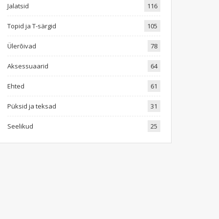
Jalatsid
116
Topid ja T-särgid
105
Ülerõivad
78
Aksessuaarid
64
Ehted
61
Püksid ja teksad
31
Seelikud
25