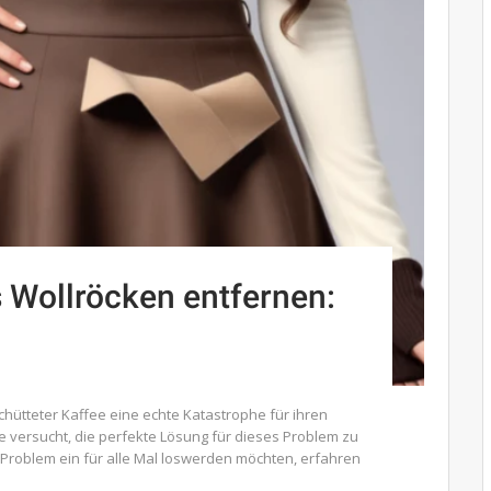
s Wollröcken entfernen:
hütteter Kaffee eine echte Katastrophe für ihren
ie versucht, die perfekte Lösung für dieses Problem zu
Problem ein für alle Mal loswerden möchten, erfahren