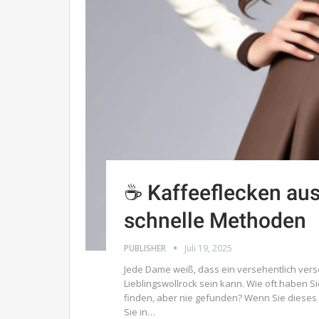
☕️ Kaffeeflecken au
schnelle Methoden
PUBLISHER
Juli 19, 2025
Jede Dame weiß, dass ein versehentlich versc
Lieblingswollrock sein kann. Wie oft haben S
finden, aber nie gefunden? Wenn Sie dieses 
Sie in…