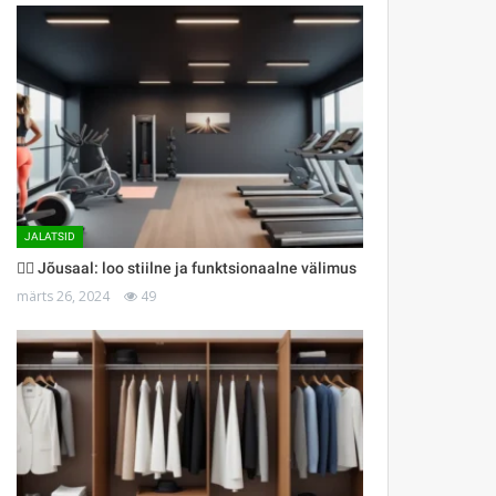
JALATSID
🏋️‍♀️ Jõusaal: loo stiilne ja funktsionaalne välimus
märts 26, 2024
49