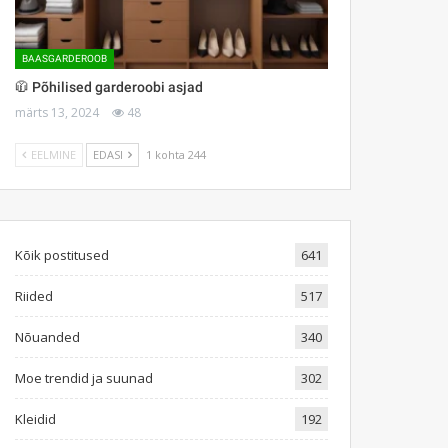
BAASGARDEROOB
🧥 Põhilised garderoobi asjad
märts 13, 2024
48
EELMINE
EDASI
1 kohta 244
Kõik postitused
641
Riided
517
Nõuanded
340
Moe trendid ja suunad
302
Kleidid
192