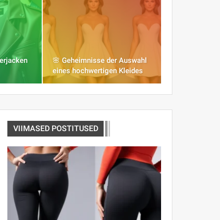
derjacken
🌸 Geheimnisse der Auswahl
eines hochwertigen Kleides
VIIMASED POSTITUSED