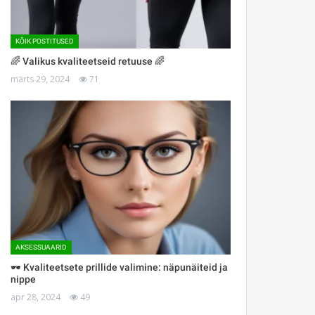
KÕIK POSTITUSED
🌈 Valikus kvaliteetseid retuuse 🌈
märts 29, 2024
71
AKSESSUAARID
🕶 Kvaliteetsete prillide valimine: näpunäiteid ja
nippe
apr 28, 2024
49