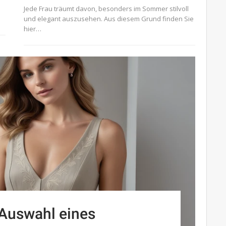
Jede Frau träumt davon, besonders im Sommer stilvoll
und elegant auszusehen. Aus diesem Grund finden Sie
hier…
 Auswahl eines