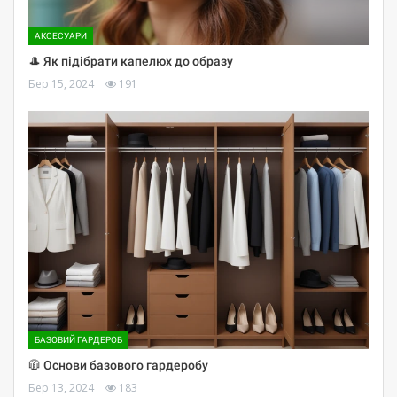
АКСЕСУАРИ
🎩 Як підібрати капелюх до образу
Бер 15, 2024
191
БАЗОВИЙ ГАРДЕРОБ
🧥 Основи базового гардеробу
Бер 13, 2024
183