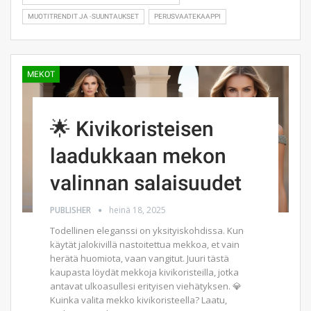
MUOTITRENDIT JA -SUUNTAUKSET
PERUSVAATEKAAPPI
MEKOT
🌟 Kivikoristeisen
laadukkaan mekon
valinnan salaisuudet
PUBLISHER
heinä 18, 2025
Todellinen eleganssi on yksityiskohdissa. Kun
käytät jalokivillä nastoitettua mekkoa, et vain
herätä huomiota, vaan vangitut. Juuri tästä
kaupasta löydät mekkoja kivikoristeilla, jotka
antavat ulkoasullesi erityisen viehätyksen. 💎
Kuinka valita mekko kivikoristeella? Laatu,