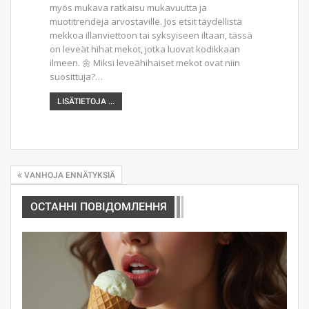
myös mukava ratkaisu mukavuutta ja
muotitrendejä arvostaville. Jos etsit täydellistä
mekkoa illanviettoon tai syksyiseen iltaan, tässä
on leveät hihat mekot, jotka luovat kodikkaan
ilmeen. 🌼 Miksi leveähihaiset mekot ovat niin
suosittuja?…
LISÄTIETOJA ...
VANHOJA ENNÄTYKSIÄ
ОСТАННІ ПОВІДОМЛЕННЯ