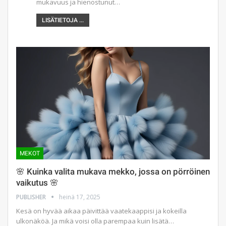
mukavuus ja hienostunut…
LISÄTIETOJA ...
MEKOT
🌸 Kuinka valita mukava mekko, jossa on pörröinen
vaikutus 🌸
PUBLISHER
heinä 17, 2025
Kesä on hyvää aikaa päivittää vaatekaappisi ja kokeilla
ulkonäköä. Ja mikä voisi olla parempaa kuin lisätä…