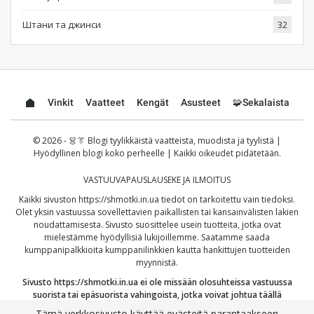
Штани та джинси
32
Vinkit
Vaatteet
Kengät
Asusteet
🧩Sekalaista
© 2026 - 👗👔 Blogi tyylikkäistä vaatteista, muodista ja tyylistä |
Hyödyllinen blogi koko perheelle | Kaikki oikeudet pidätetään.
VASTUUVAPAUSLAUSEKE JA ILMOITUS
Kaikki sivuston
https://shmotki.in.ua
tiedot on tarkoitettu vain tiedoksi.
Olet yksin vastuussa sovellettavien paikallisten tai kansainvälisten lakien
noudattamisesta. Sivusto suosittelee usein tuotteita, jotka ovat
mielestämme hyödyllisiä lukijoillemme. Saatamme saada
kumppanipalkkioita kumppanilinkkien kautta hankittujen tuotteiden
myynnistä.
Sivusto
https://shmotki.in.ua
ei ole missään olosuhteissa vastuussa
suorista tai epäsuorista vahingoista, jotka voivat johtua täällä
julkaistujen tietojen käytöstä tai väärinkäytöstä. Jatkamalla vahvistat,
Tämä verkkosivusto käyttää evästeitä parantaakseen