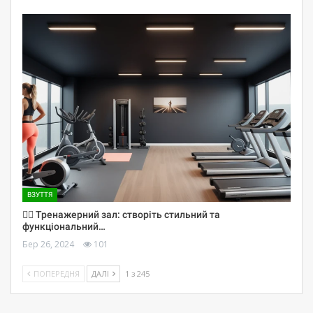
ВЗУТТЯ
🏋️‍♀️ Тренажерний зал: створіть стильний та
функціональний…
Бер 26, 2024
101
ПОПЕРЕДНЯ
ДАЛІ
1 з 245