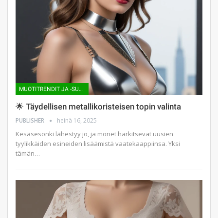
MUOTITRENDIT JA -SUUNTAUKSET
🌟 Täydellisen metallikoristeisen topin valinta
PUBLISHER
heinä 16, 2025
Kesäsesonki lähestyy jo, ja monet harkitsevat uusien
tyylikkäiden esineiden lisäämistä vaatekaappiinsa. Yksi
tämän…