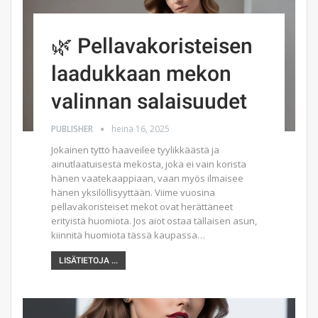
🌿 Pellavakoristeisen
laadukkaan mekon
valinnan salaisuudet
PUBLISHER
heinä 16, 2025
Jokainen tyttö haaveilee tyylikkäästä ja
ainutlaatuisesta mekosta, joka ei vain korista
hänen vaatekaappiaan, vaan myös ilmaisee
hänen yksilöllisyyttään. Viime vuosina
pellavakoristeiset mekot ovat herättäneet
erityistä huomiota. Jos aiot ostaa tällaisen asun,
kiinnitä huomiota tässä kaupassa…
LISÄTIETOJA ...