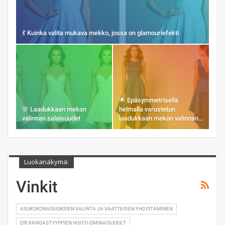
💃 Kuinka valita mukava mekko, jossa on glamouriefekti
🌟 Epäsymmetrisellä
🌸 Laadukkaan mekon
helmalla varustetun
valinnan salaisuudet
laadukkaan mekon valinnan…
Luokanäkymä:
Vinkit
ASUKOKONAISUUKSIEN VALINTA JA VAATTEIDEN YHDISTÄMINEN
ERI KANGASTYYPPIEN HOITO-OMINAISUUDET