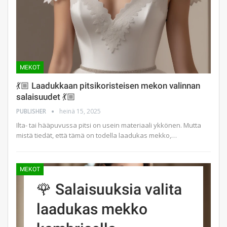
MEKOT
💃🏼 Laadukkaan pitsikoristeisen mekon valinnan
salaisuudet 💃🏼
PUBLISHER
heinä 15, 2025
Ilta- tai hääpuvussa pitsi on usein materiaali ykkönen. Mutta
mistä tiedät, että tämä on todella laadukas mekko,…
MEKOT
🌹 Salaisuuksia valita
laadukas mekko