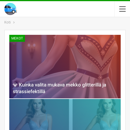
Koti
MEKOT
💎 Kuinka valita mukava mekko glitterillä ja
strassiefektillä