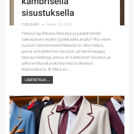
kambrisella
sisustuksella
PUBLISHER
heinä 15, 2025
Tärkeä tapahtuma lähestyy ja päätät tehdä
vaikutuksen muihin tyylikkäällä asulla? Yksi viime
vuosien tärkeimmistä hitteistä on ollut mekot,
joissa on kambrinen sisustus. Ja tämä kauppa
tarjoaa mekkoja, joissa on kambrinen sisustus ja
jotka erottuvat joukosta missä tahansa
tilaisuudessa. 🌸 Mikä on…
LISÄTIETOJA ...