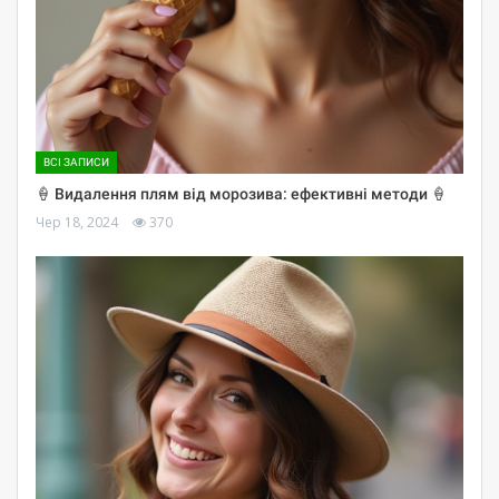
ВСІ ЗАПИСИ
🍦 Видалення плям від морозива: ефективні методи 🍦
Чер 18, 2024
370