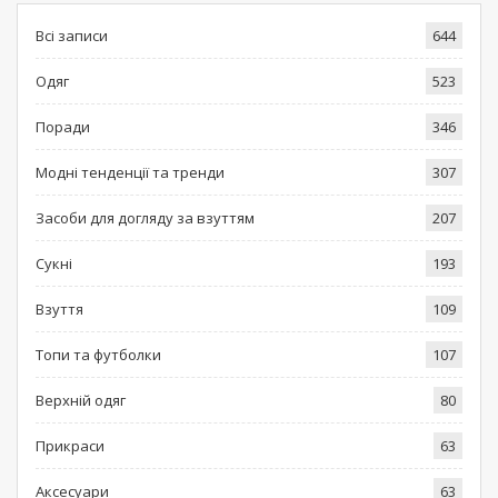
Всі записи
644
Одяг
523
Поради
346
Модні тенденції та тренди
307
Засоби для догляду за взуттям
207
Сукні
193
Взуття
109
Топи та футболки
107
Верхній одяг
80
Прикраси
63
Аксесуари
63