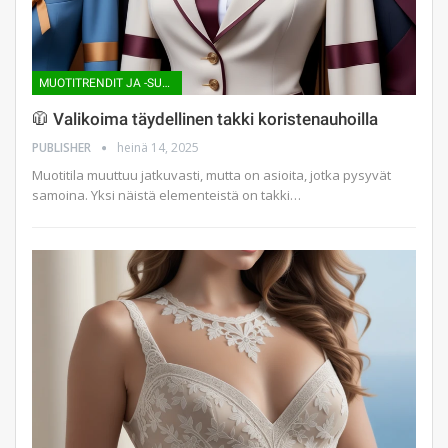
MUOTITRENDIT JA -SUUNTAUKSET
🧥 Valikoima täydellinen takki koristenauhoilla
PUBLISHER
heinä 14, 2025
Muotitila muuttuu jatkuvasti, mutta on asioita, jotka pysyvät
samoina. Yksi näistä elementeistä on takki…