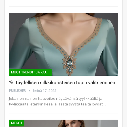
MUOTITRENDIT JA -SUUNTAUKSET
🌸 Täydellisen silkkikoristeisen topin valitseminen
PUBLISHER
heinä 17, 2025
Jokainen nainen haaveilee näyttävänsä tyylikkäältä ja
tyylikkäältä, etenkin kesällä. Tästä syystä täältä löydät…
MEKOT